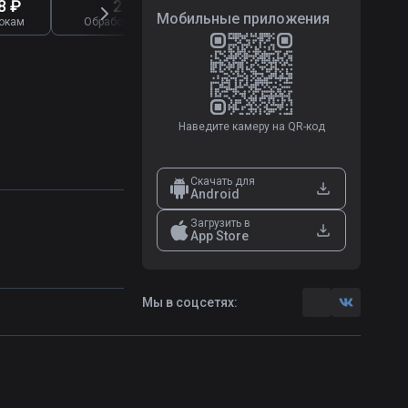
8 ₽
2 722
6 847
Мобильные приложения
окам
Обработано жалоб
Отзывы о букмекерах
Наведите камеру на QR-код
Скачать для
Android
Загрузить в
App Store
Мы в соцсетях: