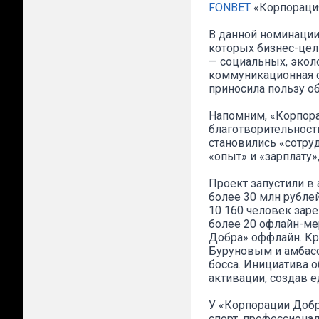
FONBET
«Корпораци
В данной номинации
которых бизнес-це
— социальных, экол
коммуникационная с
приносила пользу о
Напомним, «Корпора
благотворительност
становились «сотру
«опыт» и «зарплату
Проект запустили в 
более 30 млн рубле
10 160 человек зар
более 20 офлайн-ме
Добра» оффлайн. Кр
Буруновым и амбасс
босса. Инициатива 
активации, создав е
У «Корпорации Добр
спорт, профессионал