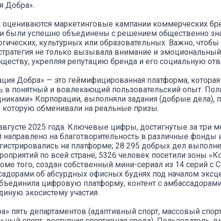
я Добра».
 оцениваются маркетинговые кампании коммерческих бре
ли были успешно объединены с решением общественно зн
огических, культурных или образовательных. Важно, чтобы
тратегия не только вызывала внимание и эмоциональный 
бществу, укрепляя репутацию бренда и его социальную отв
ция Добра» — это геймифицированная платформа, котора
ь в понятный и вовлекающий пользовательский опыт. Пол
дниками» Корпорации, выполняли задания (добрые дела), п
», которую обменивали на реальные призы.
августе 2025 года. Ключевые цифры, достигнутые за три м
й направлено на благотворительность в различные фонды и
егистрировались на платформе; 28 295 добрых дел выполн
роприятий по всей стране; 5326 человек посетили зоны «
оме того, создан собственный мини-сериал из 14 серий с 
адорами об абсурдных офисных буднях под началом эксц
объединила цифровую платформу, контент с амбассадорам
диную экосистему участия.
а» пять департаментов (адаптивный спорт, массовый спорт
ьный спорт, доступная спортивная среда). Пользователь, в