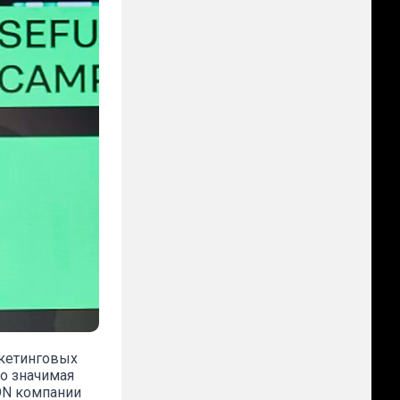
ркетинговых
о значимая
ON компании