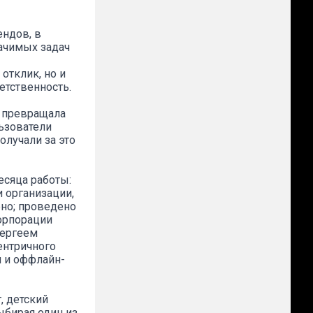
ндов, в
ачимых задач
отклик, но и
етственность.
я превращала
ьзователи
олучали за это
есяца работы:
 организации,
ено; проведено
Корпорации
Сергеем
ентричного
и и оффлайн-
, детский
ыбирая один из