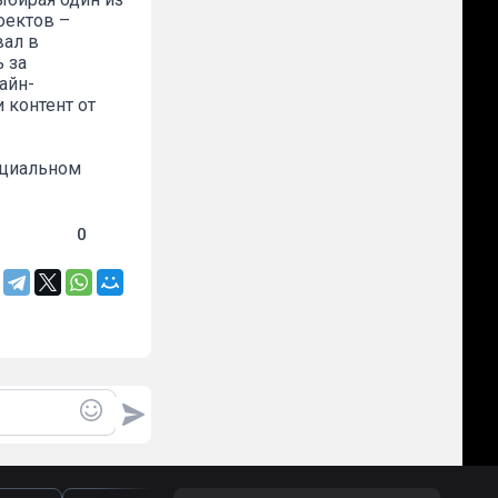
оектов –
вал в
 за
айн-
 контент от
ециальном
0