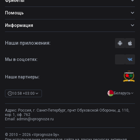
Фрибеты
Топ ставок
Фрибеты
Помощь
Прогнозы на футбол
Прогнозы на теннис
Школа ставок
Информация
Прогнозы на хоккей
Вопросы и ответы
О сайте
Стратегии
Наши приложения:
Правила
Бонусы букмекеров
Комментарии
Отзывы о БК
Мы в соцсетях:
Контакты
Полная версия
Наши партнеры:
Беларусь
10:58 +03:00
Адрес: Россия, г. Санкт-Петербург, пр-кт Обуховской Обороны, д. 110,
кор. 1, оф. 762
Email:
admin@vprognoze.ru
© 2010 – 2026 «Vprognoze.by».
При использовании материалов сайта на других ресурсах активная