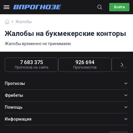
Войти
Жалобы
Жалобы на букмекерские конторы
Жалобы временно не принимаем.
7 683 375
926 694
4
Прогнозов на сайте
Прогнозистов
Платн
Прогнозы
Все прогнозы
Фрибеты
Топ ставок
Фрибеты
Помощь
Прогнозы на футбол
Прогнозы на теннис
Школа ставок
Информация
Прогнозы на хоккей
Вопросы и ответы
О сайте
Стратегии