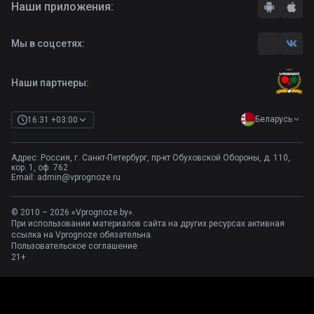
Наши приложения:
Правила
Бонусы букмекеров
Комментарии
Отзывы о БК
Мы в соцсетях:
Контакты
Полная версия
Наши партнеры:
Беларусь
16:31 +03:00
Адрес: Россия, г. Санкт-Петербург, пр-кт Обуховской Обороны, д. 110,
кор. 1, оф. 762
Email:
admin@vprognoze.ru
© 2010 – 2026 «Vprognoze.by».
При использовании материалов сайта на других ресурсах активная
ссылка на Vprognoze обязательна.
Пользовательское соглашение
21+