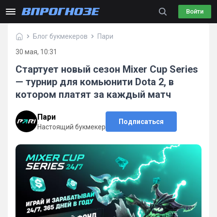
Войти
Блог букмекеров
Пари
30 мая, 10:31
Стартует новый сезон Mixer Cup Series
— турнир для комьюнити Dota 2, в
котором платят за каждый матч
Пари
Подписаться
Настоящий букмекер