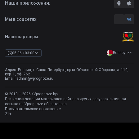
Наши приложения:
Правила
Бонусы букмекеров
Комментарии
Отзывы о БК
Мы в соцсетях:
Контакты
Полная версия
Наши партнеры:
Беларусь
05:36 +03:00
Адрес: Россия, г. Санкт-Петербург, пр-кт Обуховской Обороны, д. 110,
кор. 1, оф. 762
Email:
admin@vprognoze.ru
© 2010 – 2026 «Vprognoze.by».
При использовании материалов сайта на других ресурсах активная
ссылка на Vprognoze обязательна.
Пользовательское соглашение
21+