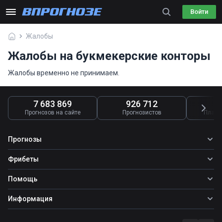
Войти
Жалобы
Жалобы на букмекерские конторы
Жалобы временно не принимаем.
7 683 869
926 712
4
Прогнозов на сайте
Прогнозистов
Платн
Прогнозы
Все прогнозы
Фрибеты
Топ ставок
Фрибеты
Помощь
Прогнозы на футбол
Прогнозы на теннис
Школа ставок
Информация
Прогнозы на хоккей
Вопросы и ответы
О сайте
Стратегии