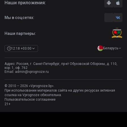
Наши приложения:
Правила
Бонусы букмекеров
Комментарии
Отзывы о БК
Мы в соцсетях:
Контакты
Полная версия
Наши партнеры:
Беларусь
12:18 +03:00
Адрес: Россия, г. Санкт-Петербург, пр-кт Обуховской Обороны, д. 110,
кор. 1, оф. 762
Email:
admin@vprognoze.ru
© 2010 – 2026 «Vprognoze.by».
При использовании материалов сайта на других ресурсах активная
ссылка на Vprognoze обязательна.
Пользовательское соглашение
21+