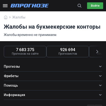
Войти
Жалобы
Жалобы на букмекерские конторы
Жалобы временно не принимаем.
7 683 375
926 694
4
Прогнозов на сайте
Прогнозистов
Платн
Прогнозы
Все прогнозы
Фрибеты
Топ ставок
Фрибеты
Помощь
Прогнозы на футбол
Прогнозы на теннис
Школа ставок
Информация
Прогнозы на хоккей
Вопросы и ответы
О сайте
Стратегии