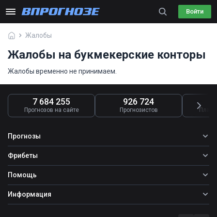
Войти
Жалобы
Жалобы на букмекерские конторы
Жалобы временно не принимаем.
7 684 255
926 724
4
Прогнозов на сайте
Прогнозистов
Платн
Прогнозы
Все прогнозы
Фрибеты
Топ ставок
Фрибеты
Помощь
Прогнозы на футбол
Прогнозы на теннис
Школа ставок
Информация
Прогнозы на хоккей
Вопросы и ответы
О сайте
Стратегии