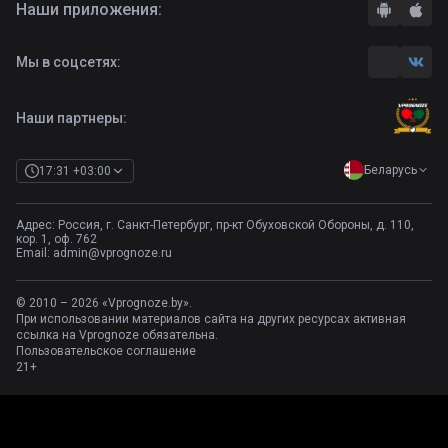
Наши приложения:
Правила
Бонусы букмекеров
Комментарии
Отзывы о БК
Мы в соцсетях:
Контакты
Полная версия
Наши партнеры:
Беларусь
17:31 +03:00
Адрес: Россия, г. Санкт-Петербург, пр-кт Обуховской Обороны, д. 110,
кор. 1, оф. 762
Email:
admin@vprognoze.ru
© 2010 – 2026 «Vprognoze.by».
При использовании материалов сайта на других ресурсах активная
ссылка на Vprognoze обязательна.
Пользовательское соглашение
21+