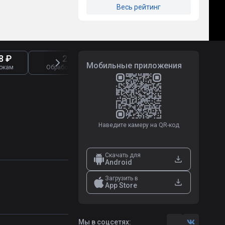
Весь рейтинг
8 ₽
2 722
6 844
Мобильные приложения
окам
Обработано жалоб
Отзывы о букмекерах
Наведите камеру на QR-код
Скачать для
Android
Загрузить в
App Store
Мы в соцсетях: