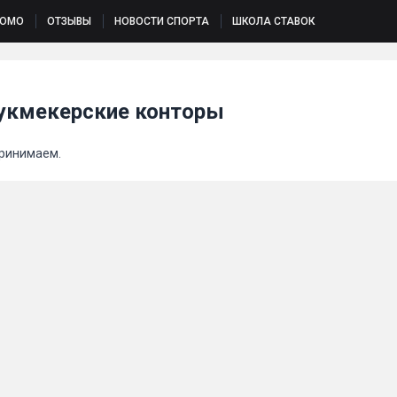
РОМО
ОТЗЫВЫ
НОВОСТИ СПОРТА
ШКОЛА СТАВОК
укмекерские конторы
ринимаем.