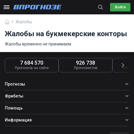
Войти
Жалобы
Жалобы на букмекерские конторы
Жалобы временно не принимаем.
7 684 570
926 738
4
Прогнозов на сайте
Прогнозистов
Платн
Прогнозы
Все прогнозы
Фрибеты
Топ ставок
Фрибеты
Помощь
Прогнозы на футбол
Прогнозы на теннис
Школа ставок
Информация
Прогнозы на хоккей
Вопросы и ответы
О сайте
Стратегии