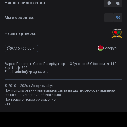
Наши приложения:
Правила
Бонусы букмекеров
Комментарии
Отзывы о БК
Мы в соцсетях:
Контакты
Полная версия
Наши партнеры:
Беларусь
07:16 +03:00
Адрес: Россия, г. Санкт-Петербург, пр-кт Обуховской Обороны, д. 110,
кор. 1, оф. 762
Email:
admin@vprognoze.ru
© 2010 – 2026 «Vprognoze.by».
При использовании материалов сайта на других ресурсах активная
ссылка на Vprognoze обязательна.
Пользовательское соглашение
21+