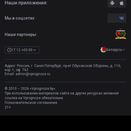
Наши приложения:
Правила
Бонусы букмекеров
Комментарии
Отзывы о БК
Мы в соцсетях:
Контакты
Полная версия
Наши партнеры:
Беларусь
17:12 +03:00
Адрес: Россия, г. Санкт-Петербург, пр-кт Обуховской Обороны, д. 110,
кор. 1, оф. 762
Email:
admin@vprognoze.ru
© 2010 – 2026 «Vprognoze.by».
При использовании материалов сайта на других ресурсах активная
ссылка на Vprognoze обязательна.
Пользовательское соглашение
21+