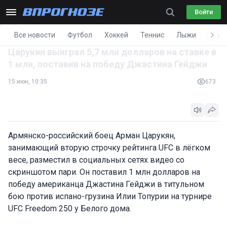
Войти
Все новости
Футбол
Хоккей
Теннис
Лыжи
Фигу
Царукян выиграл 5,7 млн долларов на ставке в
1 млн, поставив на победу Джастина Гейджи
15 июн, 10:35
673
Армянско-российский боец Арман Царукян,
занимающий вторую строчку рейтинга UFC в лёгком
весе, разместил в социальных сетях видео со
скриншотом пари. Он поставил 1 млн долларов на
победу американца Джастина Гейджи в титульном
бою против испано-грузина Илии Топурии на турнире
UFC Freedom 250 у Белого дома.