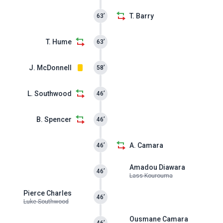
T. Barry
63’
T. Hume
63’
J. McDonnell
58’
L. Southwood
46’
B. Spencer
46’
A. Camara
46’
Amadou Diawara
46’
Lass Kourouma
Pierce Charles
46’
Luke Southwood
Ousmane Camara