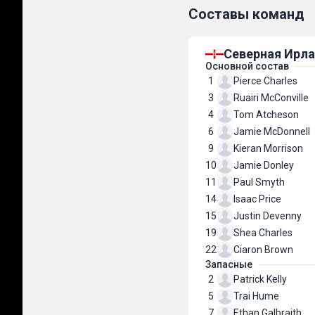
Составы команд
Северная Ирл
Основной состав
1
Pierce Charles
3
Ruairi McConville
4
Tom Atcheson
6
Jamie McDonnell
9
Kieran Morrison
10
Jamie Donley
11
Paul Smyth
14
Isaac Price
15
Justin Devenny
19
Shea Charles
22
Ciaron Brown
Запасные
2
Patrick Kelly
5
Trai Hume
7
Ethan Galbraith