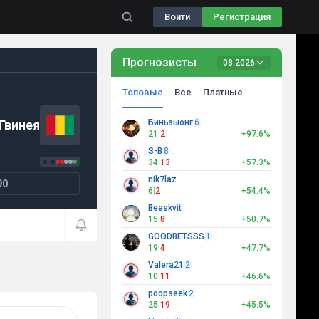
Войти
Регистрация
Прогнозисты
08.2026
Топовые
Все
Платные
Гвинея
Биньзыонг
6
21
|
2
+97.6%
S-B
8
34
|
13
+57.3%
nik7laz
90
6
|
2
+54.4%
Beeskvit
15
|
8
+50.7%
GOODBETSSS
1
19
|
4
+47.7%
Valera21
2
10
|
11
+46.6%
poopseek
2
25
|
19
+45.5%