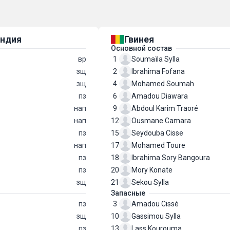
андия
Гвинея
Основной состав
вр
1
Soumaïla Sylla
зщ
2
Ibrahima Fofana
зщ
4
Mohamed Soumah
пз
6
Amadou Diawara
нап
9
Abdoul Karim Traoré
нап
12
Ousmane Camara
пз
15
Seydouba Cisse
нап
17
Mohamed Toure
пз
18
Ibrahima Sory Bangoura
пз
20
Mory Konate
зщ
21
Sekou Sylla
Запасные
пз
3
Amadou Cissé
зщ
10
Gassimou Sylla
пз
13
Lass Kourouma