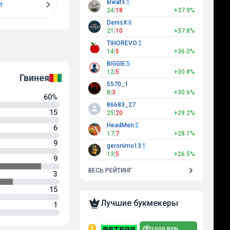
kiwats
1
т
24
|
18
+37.9%
DenisX
6
21
|
10
+37.8%
TIHOREVO
2
14
|
5
+36.0%
BIGGIE
5
12
|
5
+30.8%
Гвинея
5570_1
8
|
3
+30.6%
60%
86683_27
15
25
|
20
+29.2%
HeadMen
2
6
17
|
7
+28.1%
9
geronimo13
1
13
|
5
+26.5%
9
ВЕСЬ РЕЙТИНГ
3
15
Лучшие букмекеры
1
1000 BYN