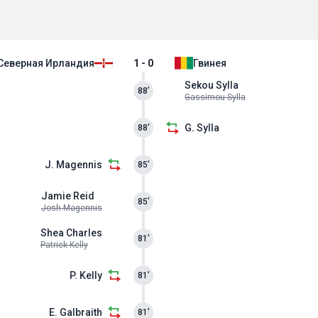
Северная Ирландия
1 - 0
Гвинея
Sekou Sylla
88’
Gassimou Sylla
G. Sylla
88’
J. Magennis
85’
Jamie Reid
85’
Josh Magennis
Shea Charles
81’
Patrick Kelly
P. Kelly
81’
E. Galbraith
81’