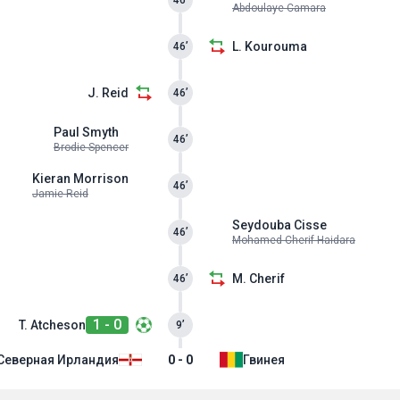
46’
Abdoulaye Camara
L. Kourouma
46’
J. Reid
46’
Paul Smyth
46’
Brodie Spencer
Kieran Morrison
46’
Jamie Reid
Seydouba Cisse
46’
Mohamed Cherif Haidara
M. Cherif
46’
1 - 0
T. Atcheson
9’
Северная Ирландия
0 - 0
Гвинея