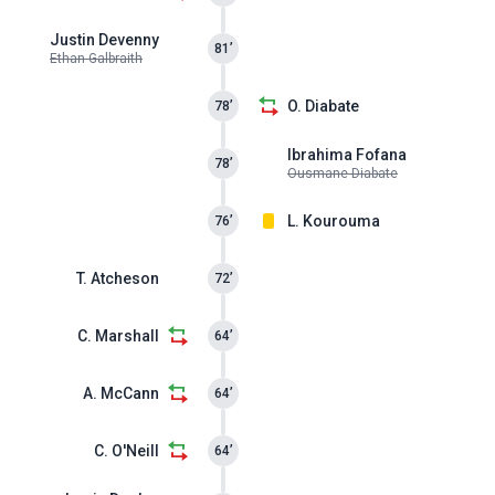
Justin Devenny
81’
Ethan Galbraith
O. Diabate
78’
Ibrahima Fofana
78’
Ousmane Diabate
L. Kourouma
76’
T. Atcheson
72’
C. Marshall
64’
A. McCann
64’
C. O'Neill
64’