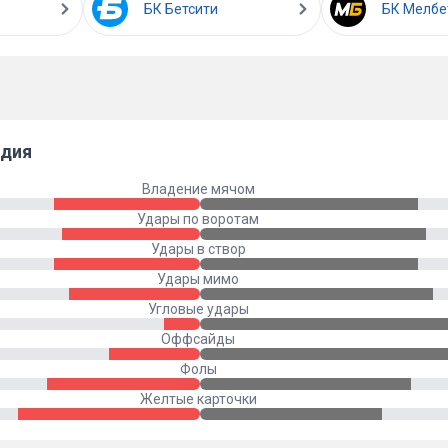
БК Бетсити
БК Мелбе
ндия
Владение мячом
Удары по воротам
Удары в створ
Удары мимо
Угловые удары
Оффсайды
Фолы
Желтые карточки