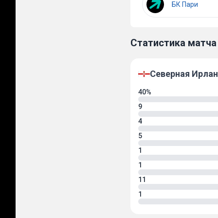
БК Пари
Статистика матча
Северная Ирла
40%
9
4
5
1
1
11
1