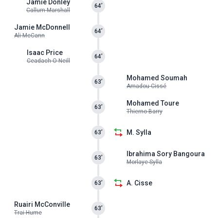
Jamie Donley
64’
Callum Marshall
Jamie McDonnell
64’
Ali McCann
Isaac Price
64’
Ceadach O Neill
Mohamed Soumah
63’
Amadou Cissé
Mohamed Toure
63’
Thierno Barry
M. Sylla
63’
Ibrahima Sory Bangoura
63’
Morlaye Sylla
A. Cisse
63’
Ruairi McConville
63’
Trai Hume