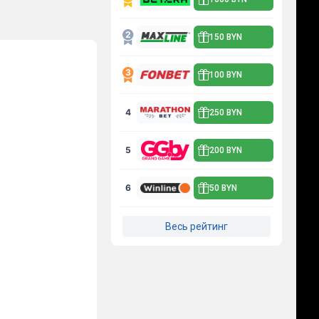
150 BYN
100 BYN
4
250 BYN
5
200 BYN
6
50 BYN
Весь рейтинг