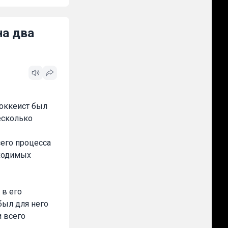
на два
хоккеист был
есколько
сего процесса
бходимых
 в его
был для него
 всего