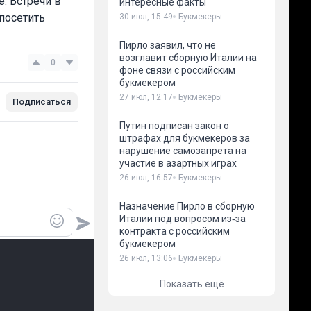
. Встречи в
интересные факты
 посетить
30 июл, 15:49
Букмекеры
Пирло заявил, что не
возглавит сборную Италии на
0
фоне связи с российским
букмекером
27 июл, 12:17
Букмекеры
Подписаться
Путин подписан закон о
штрафах для букмекеров за
нарушение самозапрета на
участие в азартных играх
26 июл, 16:57
Букмекеры
Назначение Пирло в сборную
Италии под вопросом из‑за
контракта с российским
букмекером
26 июл, 13:06
Букмекеры
Показать ещё