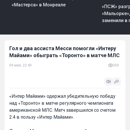
06 авг, 05:03
Фут
«Мастерса» в Монреале
«ПСЖ» разг
«Мальорке»
заменили в
Гол и два ассиста Месси помогли «Интеру
Майами» обыграть «Торонто» в матче МЛС
09 мая, 22:43
350
«Интер Майами» одержал убедительную победу
над «Торонто» в матче регулярного чемпионата
американской МЛС. Матч завершился со счетом
2:4 в пользу «Интер Майами».