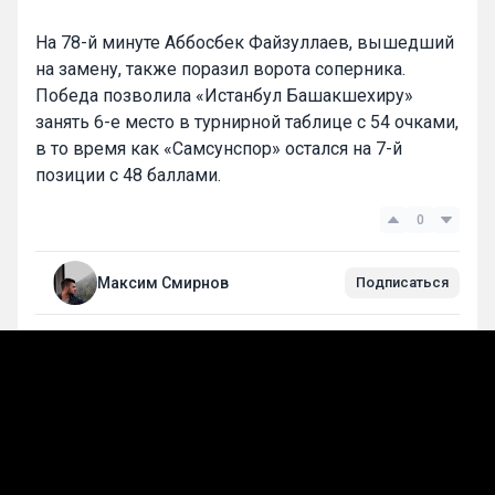
На 78-й минуте Аббосбек Файзуллаев, вышедший
на замену, также поразил ворота соперника.
Победа позволила «Истанбул Башакшехиру»
занять 6-е место в турнирной таблице с 54 очками,
в то время как «Самсунспор» остался на 7-й
позиции с 48 баллами.
0
Максим Смирнов
Подписаться
Лучшие прогнозы на сегодня
Прогнозы на футбол
Стань прогнозистом!
Делай свои прогнозы и участвуй в розыгрыше
50