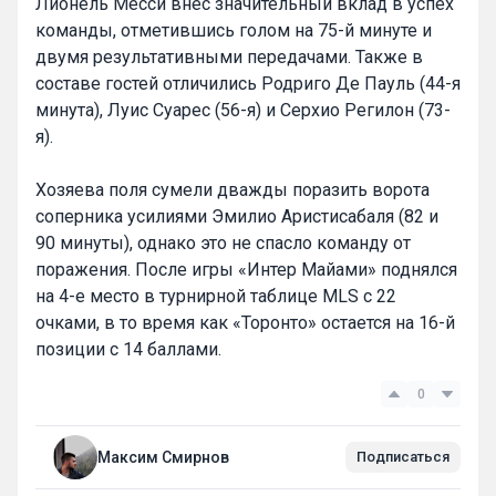
Лионель Месси внес значительный вклад в успех
команды, отметившись голом на 75-й минуте и
двумя результативными передачами. Также в
составе гостей отличились Родриго Де Пауль (44-я
минута), Луис Суарес (56-я) и Серхио Регилон (73-
я).
Хозяева поля сумели дважды поразить ворота
соперника усилиями Эмилио Аристисабаля (82 и
90 минуты), однако это не спасло команду от
поражения. После игры «Интер Майами» поднялся
на 4-е место в турнирной таблице MLS с 22
очками, в то время как «Торонто» остается на 16-й
позиции с 14 баллами.
0
Максим Смирнов
Подписаться