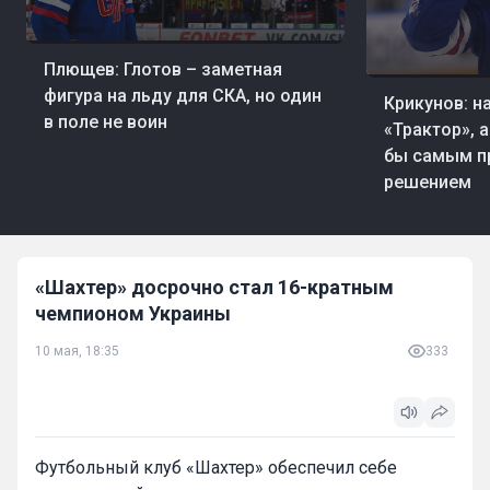
21 мин. назад
Хоккей
Плющев: Глотов – заметная
56 мин. назад
Хо
фигура на льду для СКА, но один
Крикунов: н
в поле не воин
«Трактор», 
бы самым п
решением
«Шахтер» досрочно стал 16-кратным
чемпионом Украины
10 мая, 18:35
333
Футбольный клуб «Шахтер» обеспечил себе