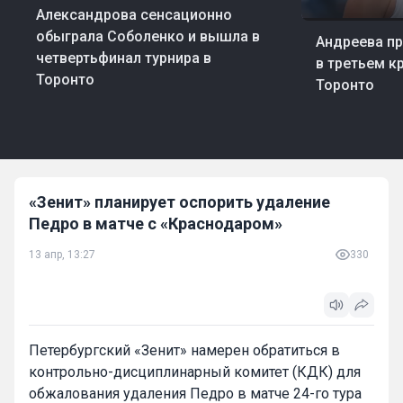
Александрова сенсационно
07 авг, 23:11
Тенн
обыграла Соболенко и вышла в
Андреева п
четвертьфинал турнира в
в третьем кр
Торонто
Торонто
«Зенит» планирует оспорить удаление
Педро в матче с «Краснодаром»
13 апр, 13:27
330
Петербургский «Зенит» намерен обратиться в
контрольно-дисциплинарный комитет (КДК) для
обжалования удаления Педро в матче 24-го тура