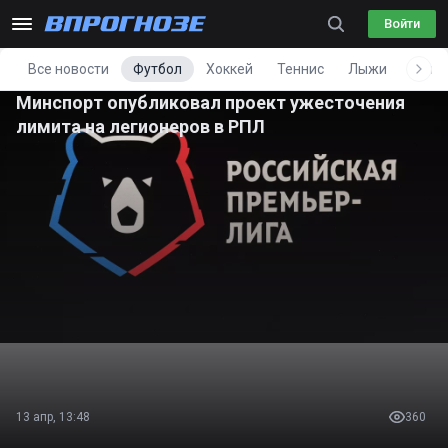
Войти
Все новости
Футбол
Хоккей
Теннис
Лыжи
Фигу
Минспорт опубликовал проект ужесточения
лимита на легионеров в РПЛ
13 апр, 13:48
360