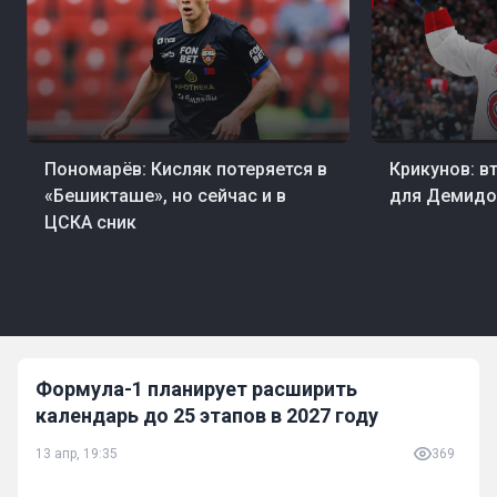
08 авг, 19:28
Футбол
08 авг, 18:14
Хокк
Пономарёв: Кисляк потеряется в
Крикунов: в
«Бешикташе», но сейчас и в
для Демидо
ЦСКА сник
Формула-1 планирует расширить
календарь до 25 этапов в 2027 году
13 апр, 19:35
369