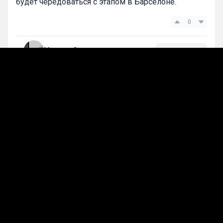
будет чередоваться с этапом в Барселоне.
0
Максим Смирнов
Подписаться
Лучшие прогнозы на сегодня
Другие виды
Рахимова успешно стартовала на турнире
WTA-250 во Франции
13 апр, 19:31
385
Узбекская теннисистка Камилла Рахимова
преодолела первый круг соревнований WTA-250 в