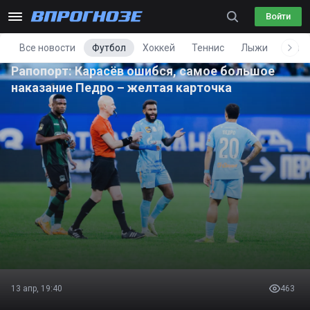
Войти
Все новости
Футбол
Хоккей
Теннис
Лыжи
Фигу
Рапопорт: Карасёв ошибся, самое большое
наказание Педро – желтая карточка
13 апр, 19:40
463