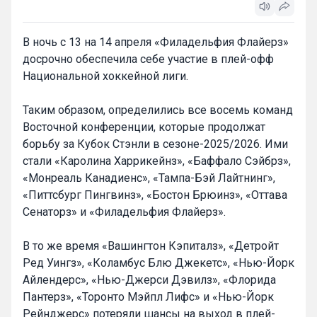
В ночь с 13 на 14 апреля «Филадельфия Флайерз»
досрочно обеспечила себе участие в плей-офф
Национальной хоккейной лиги.
Таким образом, определились все восемь команд
Восточной конференции, которые продолжат
борьбу за Кубок Стэнли в сезоне-2025/2026. Ими
стали «Каролина Харрикейнз», «Баффало Сэйбрз»,
«Монреаль Канадиенс», «Тампа-Бэй Лайтнинг»,
«Питтсбург Пингвинз», «Бостон Брюинз», «Оттава
Сенаторз» и «Филадельфия Флайерз».
В то же время «Вашингтон Кэпиталз», «Детройт
Ред Уингз», «Коламбус Блю Джекетс», «Нью-Йорк
Айлендерс», «Нью-Джерси Дэвилз», «Флорида
Пантерз», «Торонто Мэйпл Лифс» и «Нью-Йорк
Рейнджерс» потеряли шансы на выход в плей-