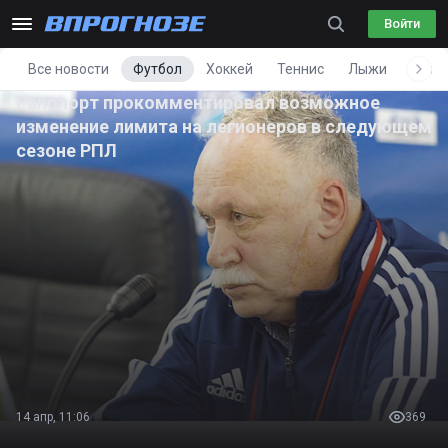
Войти
Все новости
Футбол
Хоккей
Теннис
Лыжи
Фигу
Рапопорт прокомментировал возможное
изменение лимита на легионеров в следующем
сезоне РПЛ
14 апр, 11:06
369