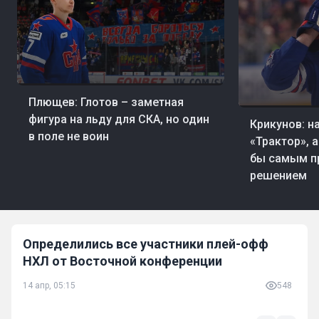
26 мин. назад
Хоккей
Плющев: Глотов – заметная
08 авг, 16:19
Хокк
фигура на льду для СКА, но один
Крикунов: н
в поле не воин
«Трактор», 
бы самым п
решением
Определились все участники плей-офф
НХЛ от Восточной конференции
14 апр, 05:15
548