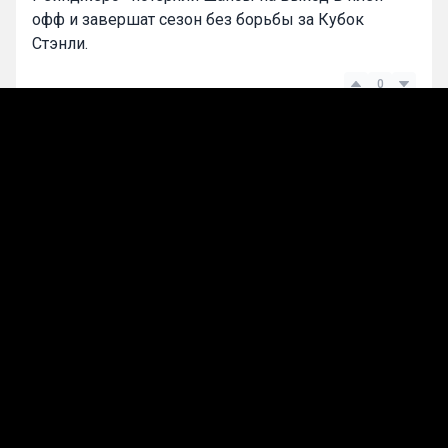
офф и завершат сезон без борьбы за Кубок
Стэнли.
0
Maxim Samoylov
Подписаться
Лучшие прогнозы на сегодня
Прогнозы на хоккей
«ПСЖ» не считает Сафонова основным
вратарём и проявляет интерес к голкиперу
«Брайтона»
14 апр, 05:13
362