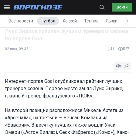
Войти
Все новости
Футбол
Хоккей
Теннис
Лыжи
Фигу
Луис Энрике признан лучшим тренером сезона
по версии Goal
02 июн, 09:32
1
527
Интернет-портал Goal опубликовал рейтинг лучших
тренеров сезона. Первое место занял Луис Энрике,
главный тренер французского «ПСЖ».
На второй позиции расположился Микель Артета из
«Арсенала», на третьей — Венсан Компани из
«Баварии». В десятку лучших также вошли Унаи
Эмери («Астон Вилла»), Сеск Фабрегас («Комо»), Ханс-