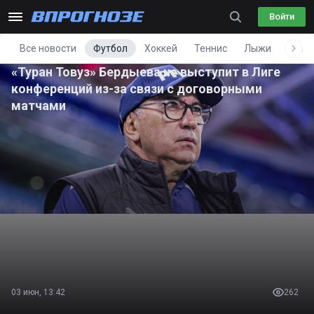
Войти
Все новости
Футбол
Хоккей
Теннис
Лыжи
Фигу
«Туран Товуз» Бердыева не выступит в Лиге
конференций из-за связи с договорными
матчами
03 июн, 13:42
262