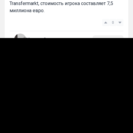
Transfermarkt, стоимость игрока составляет 7,5
миллиона евро.
0
Максим Смирнов
Подписаться
Лучшие прогнозы на сегодня
Прогнозы на футбол
Расмус Хойлунд перешёл из «Манчестер
Юнайтед» в «Наполи» на постоянной
основе
03 июн, 13:36
257