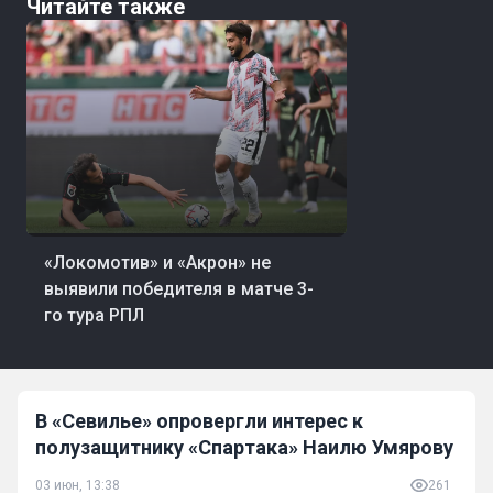
Читайте также
08 авг, 20:01
Футбол
«Локомотив» и «Акрон» не
выявили победителя в матче 3-
го тура РПЛ
В «Севилье» опровергли интерес к
полузащитнику «Спартака» Наилю Умярову
03 июн, 13:38
261