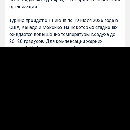
организации.
Турнир пройдет с 11 июня по 19 июля 2026 года в
США, Канаде и Мексике. На некоторых стадионах
ожидается повышение температуры воздуха до
26–28 градусов. Для компенсации жарких
условий ФИФА введет две обязательные
трехминутные паузы на водопой во время
каждого матча — на 22-й и 67-й минутах.
0
Максим Смирнов
Подписаться
Лучшие прогнозы на сегодня
Прогнозы на футбол