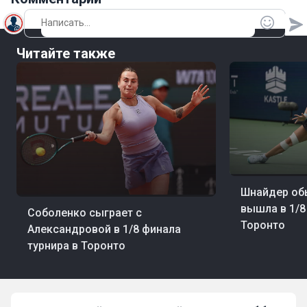
Читайте также
06 авг, 22:32
Тенн
Шнайдер об
07 авг, 05:01
Теннис
вышла в 1/8
Соболенко сыграет с
Торонто
Александровой в 1/8 финала
турнира в Торонто