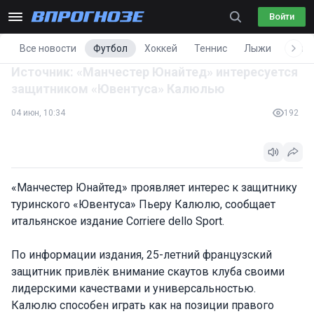
Войти
Все новости
Футбол
Хоккей
Теннис
Лыжи
Фигу
Источник: «Манчестер Юнайтед» интересуется
защитником «Ювентуса» Калюлью
04 июн, 10:34
192
«Манчестер Юнайтед» проявляет интерес к защитнику
туринского «Ювентуса» Пьеру Калюлю, сообщает
итальянское издание Corriere dello Sport.
По информации издания, 25-летний французский
защитник привлёк внимание скаутов клуба своими
лидерскими качествами и универсальностью.
Калюлю способен играть как на позиции правого