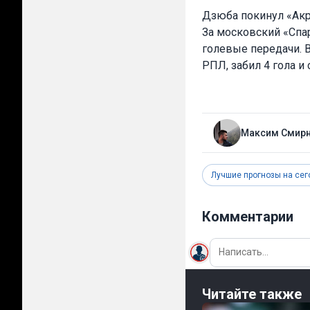
Дзюба покинул «Акро
За московский «Спар
голевые передачи. 
РПЛ, забил 4 гола и
Максим Смир
Лучшие прогнозы на сег
Комментарии
Читайте также