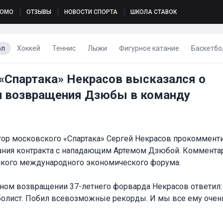
РОМО
ОТЗЫВЫ
НОВОСТИ СПОРТА
ШКОЛА СТАВОК
ол
Хоккей
Теннис
Лыжи
Фигурное катание
Баскетбо
«Спартака» Некрасов высказался о
 возвращения Дзюбы в команду
ор московского «Спартака» Сергей Некрасов прокоммент
ания контракта с нападающим Артемом Дзюбой. Коммента
ского международного экономического форума.
ном возвращении 37-летнего форварда Некрасов ответил
лист. Побил всевозможные рекорды. И мы все ему очень