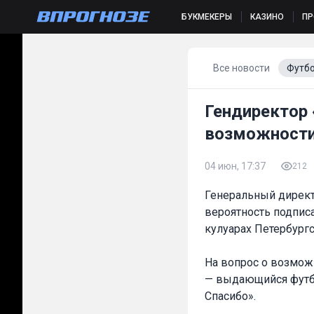
БУКМЕКЕРЫ
КАЗИНО
П
Все новости
Футб
Гендиректор 
возможности
04 июн, 17:37
212
Генеральный директ
вероятность подпис
кулуарах Петербург
На вопрос о возмож
— выдающийся футбо
Спасибо».