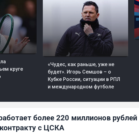
07
07 авг, 19:20
Футбол
ала
«Чудес, как раньше, уже не
ьем круге
будет». Игорь Семшов – о
о
Кубке России, ситуации в РПЛ
и международном футболе
работает более 220 миллионов рублей
контракту с ЦСКА