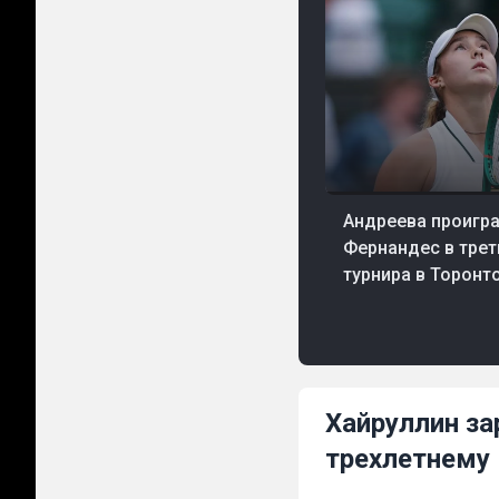
07 авг, 23:11
Теннис
Андреева проигр
Фернандес в трет
турнира в Торонт
Хайруллин за
трехлетнему 