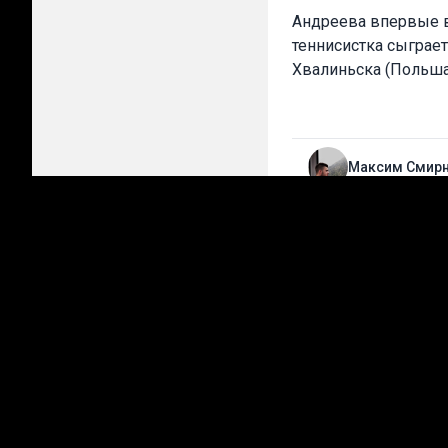
Андреева впервые в
теннисистка сыграе
Хвалиньска (Польша
Максим Смир
Лучшие прогнозы на сег
Стань прогнози
Делай свои прогноз
Подробнее