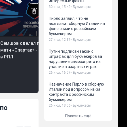
интересные факты
30 июл, 15:49
Букмекеры
Пирло заявил, что не
возглавит сборную Италии на
фоне связи с российским
букмекером
 авг, 18:28
Футбол
27 июл, 12:17
Букмекеры
Семшов сделал прогноз на
07 авг, 18:19
Хоккей
Трое россиян вошли
матч «Спартак» - «Краснодар»
Путин подписан закон о
рейтинга лучших п
штрафах для букмекеров за
в РПЛ
«Колорадо» по вер
нарушение самозапрета на
участие в азартных играх
26 июл, 16:57
Букмекеры
Назначение Пирло в сборную
Италии под вопросом из‑за
контракта с российским
букмекером
26 июл, 13:06
Букмекеры
 по
Показать ещё