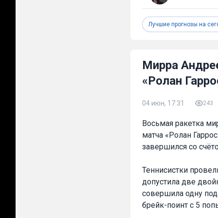
Лучшие прогнозы на сег
Мирра Андре
«Ролан Гарро
04 июн, 17:31
243
Восьмая ракетка ми
матча «Ролан Гарро
завершился со счётом
Теннисистки провели
допустила две двой
совершила одну под
брейк-поинт с 5 поп