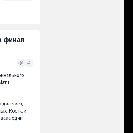
в финал
финального
Матч
 два эйса,
ных. Костюк
овала один