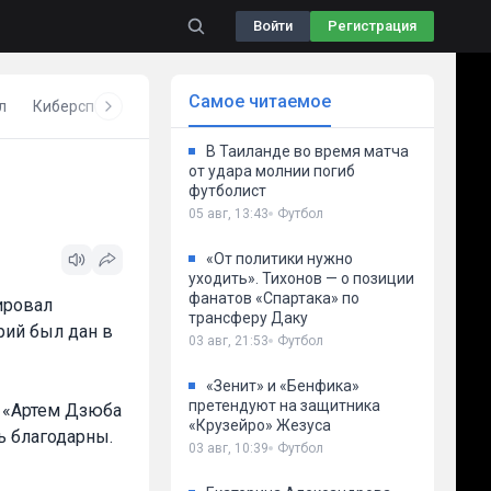
Войти
Регистрация
Самое читаемое
л
Киберспорт
Бокс
Волейбол
Другое
В Таиланде во время матча
от удара молнии погиб
футболист
05 авг, 13:43
Футбол
«От политики нужно
уходить». Тихонов — о позиции
фанатов «Спартака» по
ировал
трансферу Даку
рий был дан в
03 авг, 21:53
Футбол
«Зенит» и «Бенфика»
претендуют на защитника
: «Артем Дзюба
«Крузейро» Жезуса
 благодарны.
03 авг, 10:39
Футбол