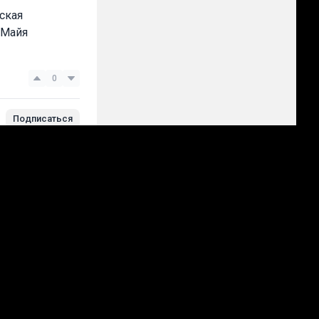
ская
 Майя
0
Подписаться
авить прогноз