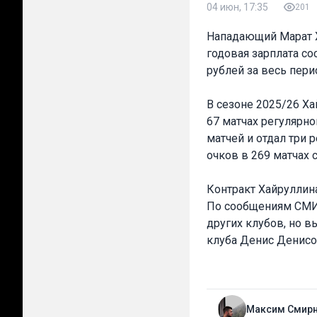
04 июн, 17:35
201
Нападающий Марат Х
годовая зарплата со
рублей за весь пер
В сезоне 2025/26 Ха
67 матчах регулярно
матчей и отдал три 
очков в 269 матчах 
Контракт Хайруллина
По сообщениям СМИ,
других клубов, но 
клуба Денис Денисо
Максим Смир