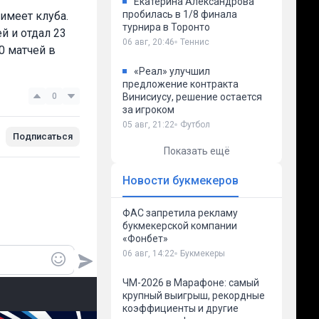
Екатерина Александрова
пробилась в 1/8 финала
имеет клуба.
турнира в Торонто
й и отдал 23
06 авг, 20:46
Теннис
0 матчей в
«Реал» улучшил
предложение контракта
0
Винисиусу, решение остается
за игроком
05 авг, 21:22
Футбол
Подписаться
Показать ещё
Новости букмекеров
ФАС запретила рекламу
букмекерской компании
«Фонбет»
06 авг, 14:22
Букмекеры
ЧМ-2026 в Марафоне: самый
крупный выигрыш, рекордные
коэффициенты и другие