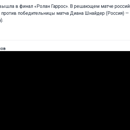
ышла в финал «Ролан Гаррос». В решающем матче россий
т против победительницы матча Диана Шнайдер (Россия) —
).
нов
одня
Прогнозы на теннис
стом!
+ Доб
ы и участвуй в розыгрыше
50 000 руб!