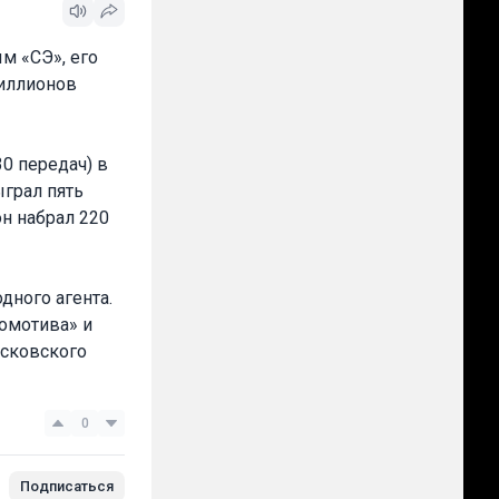
м «СЭ», его
миллионов
30 передач) в
ыграл пять
он набрал 220
дного агента.
омотива» и
осковского
0
Подписаться