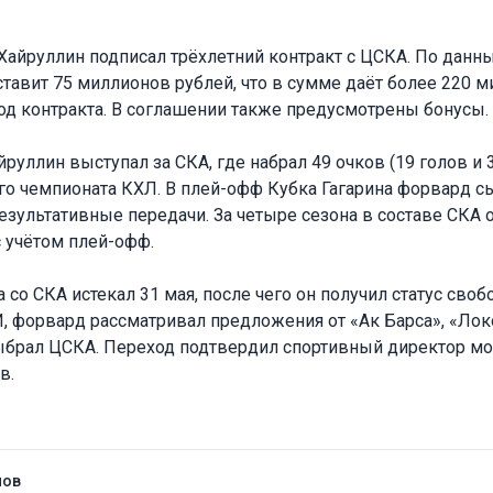
айруллин подписал трёхлетний контракт с ЦСКА. По данны
ставит 75 миллионов рублей, что в сумме даёт более 220 
иод контракта. В соглашении также предусмотрены бонусы.
йруллин выступал за СКА, где набрал 49 очков (19 голов и 
го чемпионата КХЛ. В плей-офф Кубка Гагарина форвард с
результативные передачи. За четыре сезона в составе СКА 
с учётом плей-офф.
 со СКА истекал 31 мая, после чего он получил статус свобо
 форвард рассматривал предложения от «Ак Барса», «Лок
выбрал ЦСКА. Переход подтвердил спортивный директор м
в.
нов