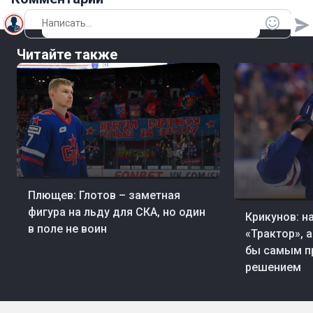
Читайте также
24 мин. назад
Хоккей
Плющев: Глотов – заметная
59 мин. назад
Хо
фигура на льду для СКА, но один
Крикунов: н
в поле не воин
«Трактор», 
бы самым п
решением