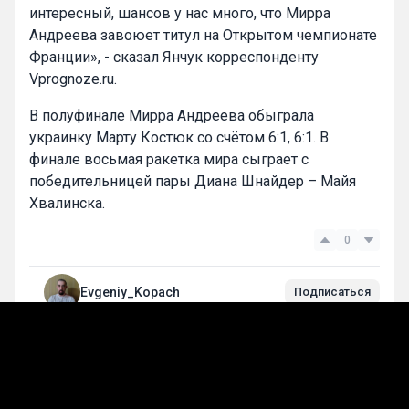
интересный, шансов у нас много, что Мирра
Андреева завоюет титул на Открытом чемпионате
Франции», - сказал Янчук корреспонденту
Vprognoze.ru.
В полуфинале Мирра Андреева обыграла
украинку Марту Костюк со счётом 6:1, 6:1. В
финале восьмая ракетка мира сыграет с
победительницей пары Диана Шнайдер – Майя
Хвалинска.
0
Evgeniy_Kopach
Подписаться
Виктор Янчук
Мирра Андреева
Эксклюзив
Теннис
Ролан Гаррос
Лучшие прогнозы на сегодня
Прогнозы на теннис