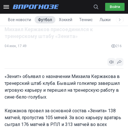
Войти
Все новости
Футбол
Хоккей
Теннис
Лыжи
Фигу
Михаил Кержаков присоединился к
тренерскому штабу «Зенита»
04 июн, 17:49
216
«Зенит» объявил о назначении Михаила Кержакова в
тренерский штаб клуба. Бывший голкипер завершил
игровую карьеру и перешел на тренерскую работу в
сине-бело-голубых.
Кержаков провел за основной состав «Зенита» 138
матчей, пропустив 105 мячей. За всю карьеру вратарь
сыграл 176 матчей в РПЛ и 313 матчей во всех