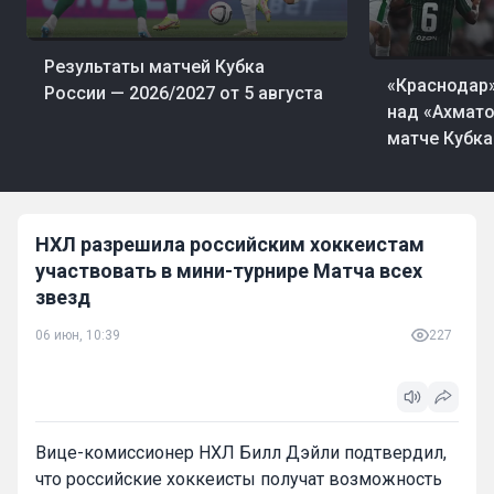
05 авг, 23:08
Футбол
Результаты матчей Кубка
05 авг, 23:06
Фут
«Краснодар
России — 2026/2027 от 5 августа
над «Ахмато
матче Кубка
НХЛ разрешила российским хоккеистам
участвовать в мини-турнире Матча всех
звезд
06 июн, 10:39
227
Вице-комиссионер НХЛ Билл Дэйли подтвердил,
что российские хоккеисты получат возможность