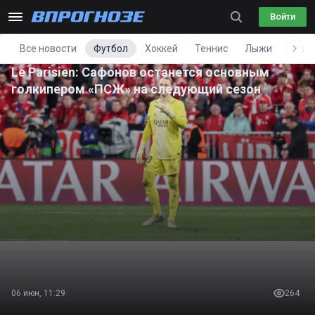
Войти
Все новости
Футбол
Хоккей
Теннис
Лыжи
Фигу
Le Parisien: Сафонов останется основным
голкипером «ПСЖ» на следующий сезон
06 июн, 11:29
264