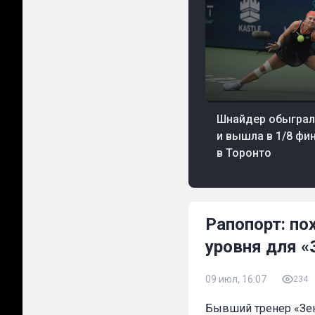
06 авг, 22:32
Теннис
Шнайдер обыграл
и вышла в 1/8 фи
в Торонто
Рапопорт: по
уровня для «
09 июл, 16:07
234
Бывший тренер «Зени