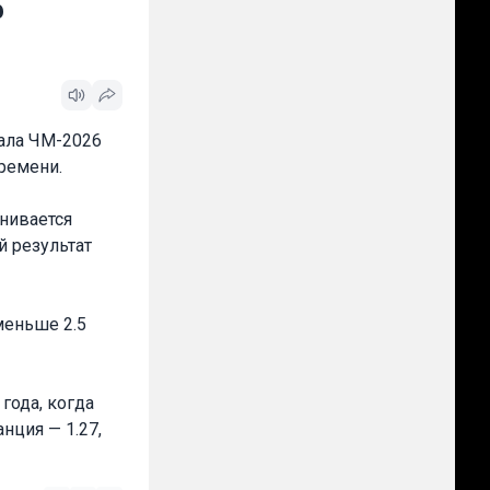
ф
нала ЧМ-2026
ремени.
нивается
й результат
меньше 2.5
года, когда
нция — 1.27,