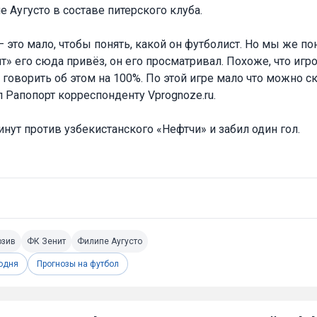
Аугусто в составе питерского клуба.
— это мало, чтобы понять, какой он футболист. Но мы же по
ит» его сюда привёз, он его просматривал. Похоже, что иг
о говорить об этом на 100%. По этой игре мало что можно с
л Рапопорт корреспонденту Vprognoze.ru.
инут против узбекистанского «Нефтчи» и забил один гол.
юзив
ФК Зенит
Филипе Аугусто
одня
Прогнозы на футбол