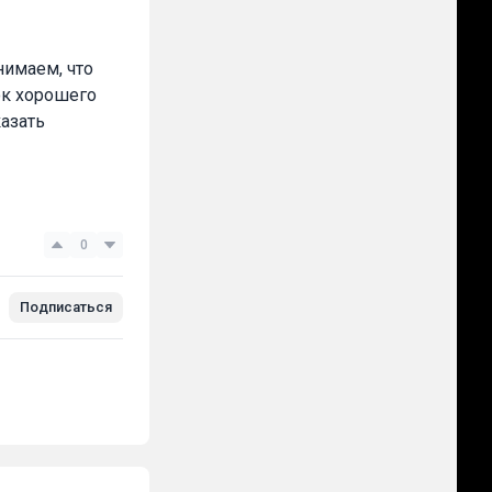
нимаем, что
рок хорошего
казать
0
Подписаться