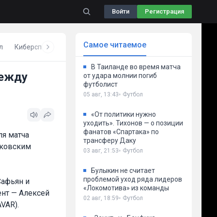
Войти
Регистрация
Самое читаемое
л
Киберспорт
Бокс
Волейбол
Другое
В Таиланде во время матча
между
от удара молнии погиб
футболист
05 авг, 13:43
Футбол
«От политики нужно
уходить». Тихонов — о позиции
фанатов «Спартака» по
ля матча
трансферу Даку
сковским
03 авг, 21:53
Футбол
Булыкин не считает
проблемой уход ряда лидеров
Сафьян и
«Локомотива» из команды
ент — Алексей
02 авг, 18:59
Футбол
VAR).