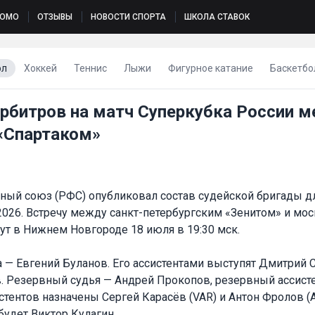
РОМО
ОТЗЫВЫ
НОВОСТИ СПОРТА
ШКОЛА СТАВОК
ол
Хоккей
Теннис
Лыжи
Фигурное катание
Баскетбо
рбитров на матч Суперкубка России 
«Спартаком»
ный союз (РФС) опубликовал состав судейской бригады д
2026. Встречу между санкт-петербургским «Зенитом» и мо
ут в Нижнем Новгороде 18 июля в 19:30 мск.
 — Евгений Буланов. Его ассистентами выступят Дмитрий 
. Резервный судья — Андрей Прокопов, резервный ассист
тентов назначены Сергей Карасёв (VAR) и Антон Фролов (A
будет Виктор Кулагин.