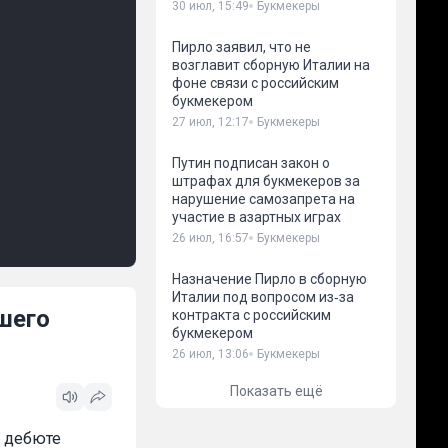
30 июл, 15:49
Букмекеры
Пирло заявил, что не
возглавит сборную Италии на
фоне связи с российским
букмекером
27 июл, 12:17
Букмекеры
Путин подписан закон о
штрафах для букмекеров за
нарушение самозапрета на
участие в азартных играх
26 июл, 16:57
Букмекеры
Назначение Пирло в сборную
Италии под вопросом из‑за
ошего
контракта с российским
букмекером
26 июл, 13:06
Букмекеры
Показать ещё
о дебюте