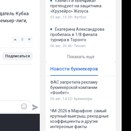
«Зенит» и «Бенфика»
претендуют на защитника
«Крузейро» Жезуса
адатель Кубка
03 авг, 10:39
Футбол
ремьер-лиги,
Екатерина Александрова
пробилась в 1/8 финала
0
турнира в Торонто
06 авг, 20:46
Теннис
Подписаться
Показать ещё
Новости букмекеров
ФАС запретила рекламу
букмекерской компании
«Фонбет»
06 авг, 14:22
Букмекеры
ЧМ-2026 в Марафоне: самый
крупный выигрыш, рекордные
коэффициенты и другие
интересные факты