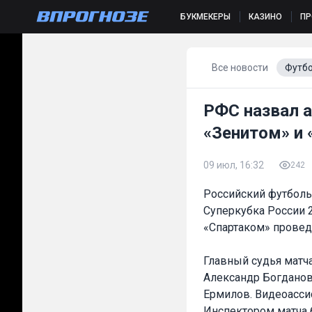
БУКМЕКЕРЫ
КАЗИНО
П
Все новости
Футб
РФС назвал а
«Зенитом» и 
09 июл, 16:32
242
Российский футболь
Суперкубка России 
«Спартаком» провед
Главный судья матча
Александр Богданов
Ермилов. Видеоассис
Инспектором матча 