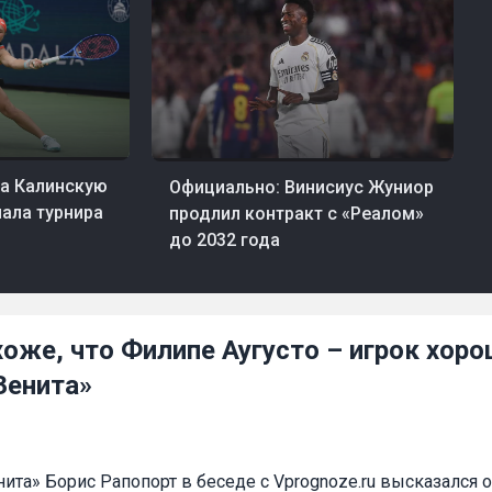
06 авг, 21:34
Футбол
а Калинскую
Официально: Винисиус Жуниор
нала турнира
продлил контракт с «Реалом»
до 2032 года
хоже, что Филипе Аугусто – игрок хор
Зенита»
та» Борис Рапопорт в беседе с Vprognoze.ru высказался 