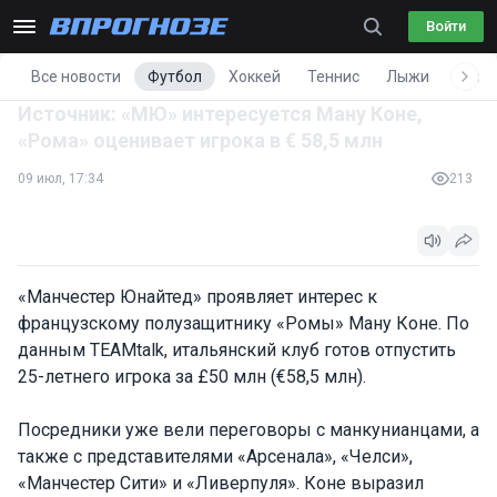
Войти
Все новости
Футбол
Хоккей
Теннис
Лыжи
Фигу
Источник: «МЮ» интересуется Ману Коне,
«Рома» оценивает игрока в € 58,5 млн
09 июл, 17:34
213
«Манчестер Юнайтед» проявляет интерес к
французскому полузащитнику «Ромы» Ману Коне. По
данным TEAMtalk, итальянский клуб готов отпустить
25-летнего игрока за £50 млн (€58,5 млн).
Посредники уже вели переговоры с манкунианцами, а
также с представителями «Арсенала», «Челси»,
«Манчестер Сити» и «Ливерпуля». Коне выразил