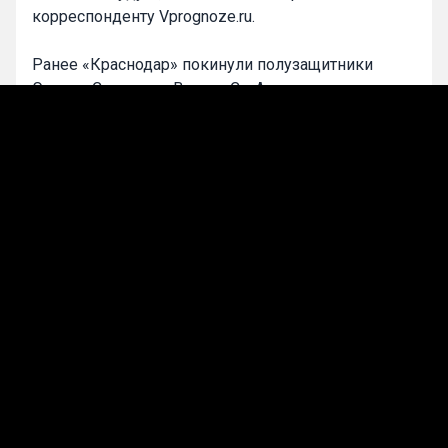
корреспонденту Vprognoze.ru.
Ранее «Краснодар» покинули полузащитники
Эдуард Сперцян и Виктор Са. А также травмы
получили нападающий Джон Кордоба во время
участия на чемпионате мира – 2026.
0
Артем Быков
Подписаться
Борис Рапопорт
Эксклюзив
ФК Краснодар
РПЛ
Лучшие прогнозы на сегодня
Прогнозы на футбол
Стань прогнозистом!
Делай свои прогнозы и участвуй в розыгрыше
50