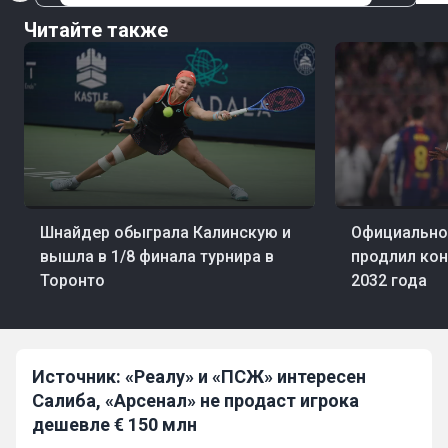
Читайте также
06 авг, 22:32
Теннис
06 авг, 21:34
Фут
Шнайдер обыграла Калинскую и
Официально
вышла в 1/8 финала турнира в
продлил кон
Торонто
2032 года
Источник: «Реалу» и «ПСЖ» интересен
Салиба, «Арсенал» не продаст игрока
дешевле € 150 млн