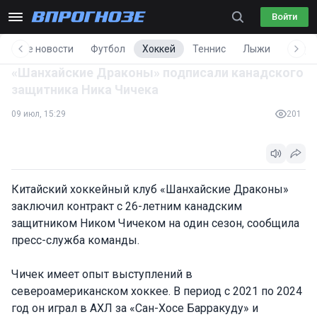
Войти
Все новости
Футбол
Хоккей
Теннис
Лыжи
Фигур
«Шанхайские Драконы» подписали канадского
защитника Ника Чичека
09 июл, 15:29
201
Китайский хоккейный клуб «Шанхайские Драконы»
заключил контракт с 26-летним канадским
защитником Ником Чичеком на один сезон, сообщила
пресс-служба команды.
Чичек имеет опыт выступлений в
североамериканском хоккее. В период с 2021 по 2024
год он играл в АХЛ за «Сан-Хосе Барракуду» и