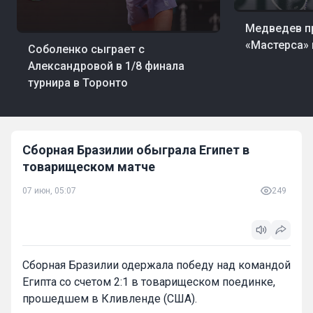
06 авг, 05:05
Тенн
Медведев пр
07 авг, 05:01
Теннис
«Мастерса»
Соболенко сыграет с
Александровой в 1/8 финала
турнира в Торонто
Сборная Бразилии обыграла Египет в
товарищеском матче
07 июн, 05:07
249
Сборная Бразилии одержала победу над командой
Египта со счетом 2:1 в товарищеском поединке,
прошедшем в Кливленде (США).