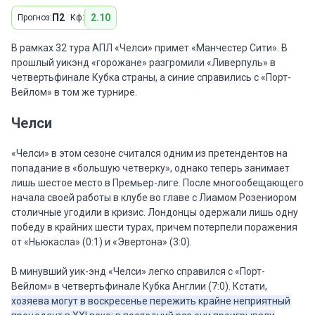
П2
2.10
Прогноз:
Кф:
В рамках 32 тура АПЛ «Челси» примет «Манчестер Сити». В
прошлый уикэнд «горожане» разгромили «Ливерпуль» в
четвертьфинале Кубка страны, а синие справились с «Порт-
Вейлом» в том же турнире.
Челси
«Челси» в этом сезоне считался одним из претендентов на
попадание в «большую четверку», однако теперь занимает
лишь шестое место в Премьер-лиге. После многообещающего
начала своей работы в клубе во главе с Лиамом Розениором
столичные угодили в кризис. Лондонцы одержали лишь одну
победу в крайних шести турах, причем потерпели поражения
от «Ньюкасла» (0:1) и «Эвертона» (3:0).
В минувший уик-энд «Челси» легко справился с «Порт-
Вейлом» в четвертьфинале Кубка Англии (7:0). Кстати,
хозяева могут в воскресенье пережить крайне неприятный