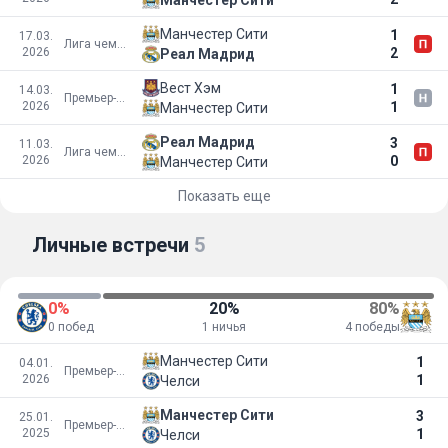
Манчестер Сити
1
17.03.
Лига чемпионов УЕФА
2026
2
Реал Мадрид
Вест Хэм
1
14.03.
Премьер-лига
2026
1
Манчестер Сити
Реал Мадрид
3
11.03.
Лига чемпионов УЕФА
2026
0
Манчестер Сити
Показать еще
Личные встречи
5
0%
20%
80%
0 побед
1 ничья
4 победы
Манчестер Сити
1
04.01.
Премьер-лига
2026
1
Челси
Манчестер Сити
3
25.01.
Премьер-лига
2025
1
Челси