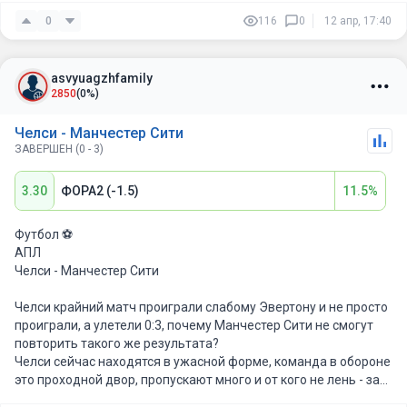
В личных встречах Сити ведут у Челси и сегодняшний матч
0
116
0
12 апр, 17:40
будет не исключением.
Мотивация гостей сегодня явно выше.
asvyuagzhfamily
2850
(0%)
Челси - Манчестер Сити
ЗАВЕРШЕН (0 - 3)
3.30
ФОРА2 (-1.5)
11.5%
Футбол ⚽️
АПЛ
Челси - Манчестер Сити
Челси крайний матч проиграли слабому Эвертону и не просто
проиграли, а улетели 0:3, почему Манчестер Сити не смогут
повторить такого же результата?
Челси сейчас находятся в ужасной форме, команда в обороне
это проходной двор, пропускают много и от кого не лень - за
такое Сити явно будут наказывать, к тому же в составе есть