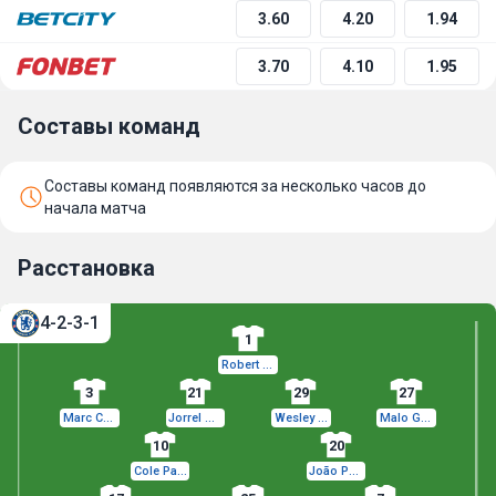
3.60
4.20
1.94
3.70
4.10
1.95
Составы команд
Составы команд появляются за несколько часов до
начала матча
Расстановка
4-2-3-1
1
Robert Sánchez
3
21
29
27
Marc Cucurella
Jorrel Hato
Wesley Fofana
Malo Gusto
10
20
Cole Palmer
João Pedro