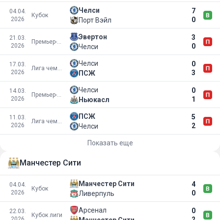
Челси
7
04.04.
Кубок
2026
0
Порт Вэйл
Эвертон
3
21.03.
Премьер-лига
2026
0
Челси
Челси
0
17.03.
Лига чемпионов УЕФА
2026
3
ПСЖ
Челси
0
14.03.
Премьер-лига
2026
1
Ньюкасл
ПСЖ
5
11.03.
Лига чемпионов УЕФА
2026
2
Челси
Показать еще
Манчестер Сити
Манчестер Сити
4
04.04.
Кубок
2026
0
Ливерпуль
Арсенал
0
22.03.
Кубок лиги
2026
2
Манчестер Сити