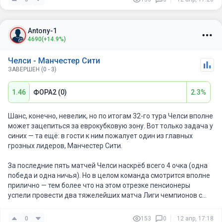
на протяжении 13 матчей подряд. Из них 10 побед.
Соответственно, 3 ничьих. Ф2 (0) за 1.5 – бетон.
Antony-1
Но я возьму победу, и победу не в матче за 1.95, который
4690
(+14.9%)
продолжает падать. Победу уже в первом тайме, ведь в 7/8
своих выступлений в АПЛ, ЛЧ и даже Кубке (от «Рексхэма»!!!)
Челси - Манчестер Сити
«Челси» неизменно в первом тайме пропускает.
ЗАВЕРШЕН (0 - 3)
Мой прогноз: П2 в первом тайме
1.46
ФОРА2 (0)
2.3%
Шанс, конечно, невелик, но по итогам 32-го тура Челси вполне
может зацепиться за еврокубковую зону. Вот только задача у
синих — та ещё: в гости к ним пожалует один из главных
грозных лидеров, Манчестер Сити.
За последние пять матчей Челси наскрёб всего 4 очка (одна
победа и одна ничья). Но в целом команда смотрится вполне
прилично — тем более что на этом отрезке пенсионеры
успели провести два тяжелейших матча Лиги чемпионов с
ПСЖ. Правда, дома, на Стэмфорд Бридж, Челси — крепкий
середнячок: 6 побед, 5 ничьих, 4 поражения, мячи 23:17.
0
153
0
12 апр, 17:18