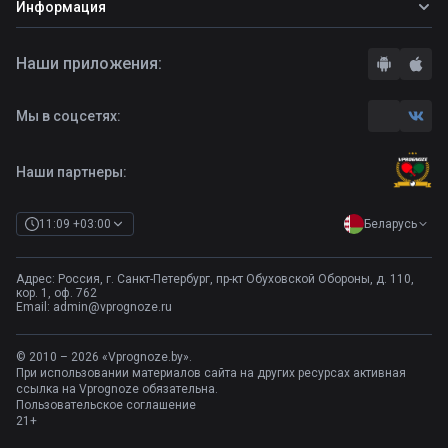
Информация
Прогнозы на хоккей
Вопросы и ответы
О сайте
Стратегии
Наши приложения:
Правила
Бонусы букмекеров
Комментарии
Отзывы о БК
Мы в соцсетях:
Контакты
Полная версия
Наши партнеры:
Беларусь
11:09 +03:00
Адрес: Россия, г. Санкт-Петербург, пр-кт Обуховской Обороны, д. 110,
кор. 1, оф. 762
Email:
admin@vprognoze.ru
© 2010 – 2026 «Vprognoze.by».
При использовании материалов сайта на других ресурсах активная
ссылка на Vprognoze обязательна.
Пользовательское соглашение
21+