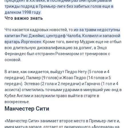
прецедент в XXI веке; в последний раз они проигрывали
трижды подряд в Премьер-лиге без забитых голов еще в
далеком 1998 году.
Что важно знать
Что касается кадровых новостей, то
из-за травм недоступны
капитан Рис Джеймс, центрдеф Чалоба, Колвилл и запасной
вратарь Йоргенсен.
Кроме того, вингер Мудрик еще не отбыл
всю длительную дисквалификацию за допинг, а Энцо
Фернандес был отстранен Розениором от тренировок с
основой.
В атаке, как ожидается, выйдут Педро Нету (5 голов и 4
передачи), Палмер (9 голов) и Жоао Педро (14 голов и 5
передач). Эстевао (2 гола и 2 передачи) и Гарначо (1 гол и 4
ассиста) отметились точными ударами в минувший уик-энд в
Кубке Англии и заслужили право выйти в старте в
воскресенье.
Манчестер Сити
«Манчестер Сити» занимает второе место в Премьер-лиге и,
имея матч в запасе, отстает от лидирующего «Арсенала» на