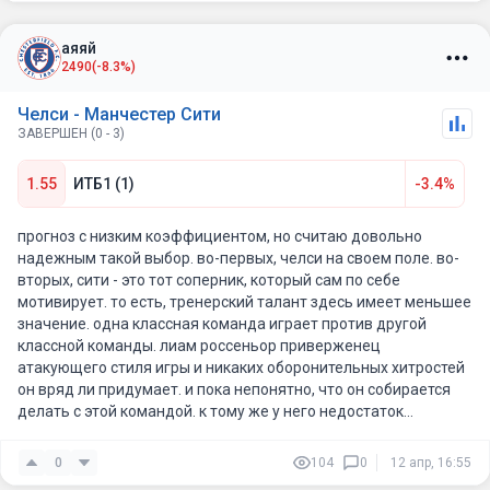
Исходя из этого, обе команды не без мотивации. Голевой матч
Резюме: «Сити» на две головы выше по организации игры.
?!
аяяй
Ожидается прагматичная победа гостей с преимуществом в
Можно предположить, счет в формате 1-2. Или Челси дома
2490
(-8.3%)
1-2 мяча.
увидит ?!
Голевая вероятность есть. Вариант, обе команды забьют,
Челси - Манчестер Сити
Просадка кефа на гостей на скрине
смотрится.
ЗАВЕРШЕН (0 - 3)
Будет ли ничья 1-1 ... возможно. Всё же рискну, что забьют
больше.
1.55
ИТБ1 (1)
-3.4%
Классический тотал больше трёх мячей, возврат не
исключаю.
прогноз с низким коэффициентом, но считаю довольно
Удачи и Успехов!
надежным такой выбор. во-первых, челси на своем поле. во-
вторых, сити - это тот соперник, который сам по себе
мотивирует. то есть, тренерский талант здесь имеет меньшее
значение. одна классная команда играет против другой
классной команды. лиам россеньор приверженец
атакующего стиля игры и никаких оборонительных хитростей
он вряд ли придумает. и пока непонятно, что он собирается
делать с этой командой. к тому же у него недостаток
авторитета. может быть пож него соберут игроков, летом
эмега перейдет, чиллуэл вернется из аренды, возможно
0
104
0
12 апр, 16:55
появится еще кто-то. пока, челси в такой ситуации, что