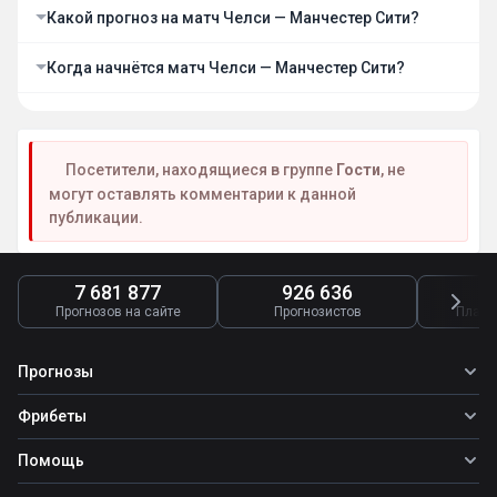
Какой прогноз на матч Челси — Манчестер Сити?
Когда начнётся матч Челси — Манчестер Сити?
Посетители, находящиеся в группе
Гости
, не
могут оставлять комментарии к данной
публикации.
7 681 877
926 636
4
Прогнозов на сайте
Прогнозистов
Платн
Прогнозы
Все прогнозы
Фрибеты
Топ ставок
Фрибеты
Помощь
Прогнозы на футбол
Прогнозы на теннис
Школа ставок