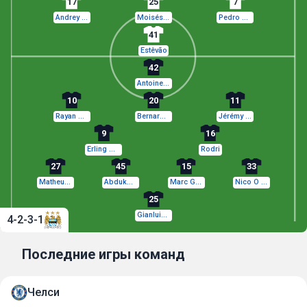
17
25
7
Andrey Santos
Moisés Caicedo
Pedro Neto
41
Estêvão
42
Antoine Semenyo
10
20
11
Rayan Cherki
Bernardo Silva
Jérémy Doku
9
16
Erling Haaland
Rodri
27
45
15
33
Matheus Nunes
Abdukodir Khusanov
Marc Guéhi
Nico O Reilly
25
Gianluigi Donnarumma
4-2-3-1
Последние игры команд
Челси