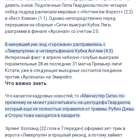
девять очков. Подопечные Пепа Гвардиолы после четырех
побед подряд расписали мировые с «Ноттингем Форест» (2:2)
и «Вест Хэмом» (1:1). Однако непосредственно перед
перерывом на сборные «Сити» выиграл Кубок Лиги,
разгромив в финале «Арсенал» со счетом 2:0.
В минувший уик-энд «горожане» расправились с
«Ливерпулем» в четвертьфинале Кубка Англии (4:0).
Интересный факт: в апреле небесно-голубые выиграли
поразительные 28 из последних 31 матча Премьер-лиги!
Кстати, уже в следующие выходные состоится поединок
против «Арсенала» на Эмирейтс.
Что важно знать
Что касается кадровых новостей, то
«Манчестер Сити» по-
прежнему не может рассчитывать на центрдефа Гвардиола,
который еще не полностью оправился от травмы. Рубен Диаш
и Стоунс тоже находятся в лазарете.
Эрлинг Холланд (22 гола и 7 передач) оформил хет-трик в
ворота «Ливерпуля» в прошлый уикэнд, а потому займет