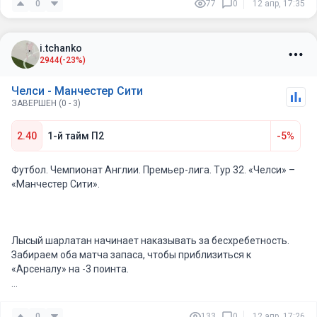
0
77
0
12 апр, 17:35
i.tchanko
2944
(-23%)
Челси - Манчестер Сити
ЗАВЕРШЕН (0 - 3)
2.40
1-й тайм П2
-5%
Футбол. Чемпионат Англии. Премьер-лига. Тур 32. «Челси» –
«Манчестер Сити».
Лысый шарлатан начинает наказывать за бесхребетность.
Забираем оба матча запаса, чтобы приблизиться к
«Арсеналу» на -3 поинта.
Начну с того, что «Челси» – удобный соперник для “горожан„.
Дружина Пепа как минимум не проигрывает “аристократам„
0
133
0
12 апр, 17:26