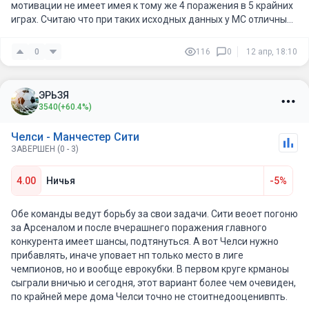
мотивации не имеет имея к тому же 4 поражения в 5 крайних
играх. Считаю что при таких исходных данных у МС отличные
шансы на победу и стоит взять П2 за 2,00.
0
116
0
12 апр, 18:10
ЭРЬЗЯ
3540
(+60.4%)
Челси - Манчестер Сити
ЗАВЕРШЕН (0 - 3)
4.00
Ничья
-5%
Обе команды ведут борьбу за свои задачи. Сити веоет погоню
за Арсеналом и после вчерашнего поражения главного
конкурента имеет шансы, подтянуться. А вот Челси нужно
прибавлять, иначе уповает нп только место в лиге
чемпионов, но и вообще еврокубки. В первом круге крманоы
сыграли вничью и сегодня, этот вариант более чем очевиден,
по крайней мере дома Челси точно не стоитнедооценивпть.