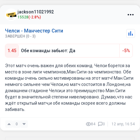
минимум нужно показать на поле желание. поэтому, гол,
наверное забьют, а то и два.
jackson11021992
15528
(-2.8%)
Челси - Манчестер Сити
ЗАВЕРШЕН (0 - 3)
1.45
Обе команды забьют: Да
-5%
Этот матч очень важен для обеих команд. Челси борется за
Енцо Фернандес который является мозгом команды минус
место в зоне лиги чемпионов,Ман.Сити-за чемпионство. Обе
команды очень сильно мотивированы на этот матч! Ман.Сити
немного сильнее чем Челси,но матч состоится в Лондоне,на
домашнем стадионе Челси,и это преимущество Ман.Сити
будет в значительной степени нивелировано. Думаю,что нас
ждёт открытый матч,и обе команды скорее всего должны
забивать.
0
84
0
12 апр, 16:54