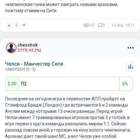
чемпионская гонка может заиграть новыми красками,
пожтому ставим на Сити.
0
107
0
12 апр, 18:11
chesshok
2777
(-92.2%)
Челси - Манчестер Сити
ЗАВЕРШЕН (0 - 3)
2.00
П2
5%
Последняя на сегодня игра в первенстве АПЛ пройдет на
Стэмфорд Бридж (Лондон) где встречаются 6 и 2 команды
Англии между которыми 13 очков разницы. Перед игрой
Челси имеет 7 травмированных игроков против 3 у готсей, в
игре первого круга команды разошлись миром 1:1. Сейчас
расклад совсем иной, у горожан на кону золото чемпионата,
Арсенал дает такой шанс МС, а вот Челси уже особой