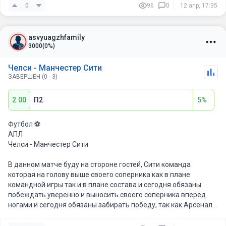
проблем в обороне и атаке.
0
96
0
12 апр, 17:35
asvyuagzhfamily
3000
(0%)
Челси - Манчестер Сити
ЗАВЕРШЕН (0 - 3)
2.00
П2
5%
Футбол ⚽️
АПЛ
Челси - Манчестер Сити
В данном матче буду на стороне гостей, Сити команда
которая на голову выше своего соперника как в плане
командной игры так и в плане состава и сегодня обязаны
побеждать уверенно и выносить своего соперника вперёд
ногами и сегодня обязаны забирать победу, так как Арсенал
допустили ошибку, а в запасе есть 2 игры, так что шансы еще
есть, к тому же Челси сейчас не в форме.