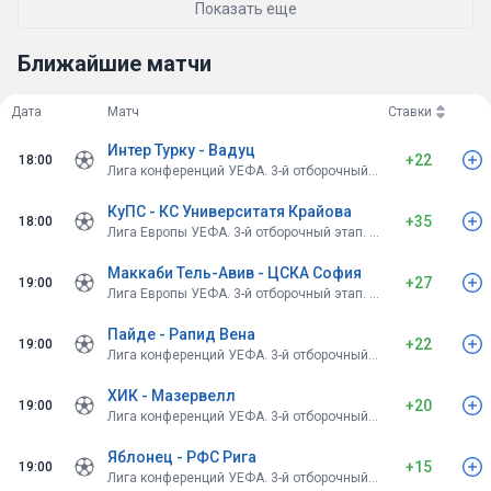
Показать еще
Ближайшие матчи
Дата
Матч
Ставки
Интер Турку - Вадуц
+22
18:00
Лига конференций УЕФА. 3-й отборочный этап. Первые матчи
КуПС - КС Университатя Крайова
+35
18:00
Лига Европы УЕФА. 3-й отборочный этап. Первые матчи
Маккаби Тель-Авив - ЦСКА София
+27
19:00
Лига Европы УЕФА. 3-й отборочный этап. Первые матчи
Пайде - Рапид Вена
Лучшие плюсовые сигналы идут в випку.
+22
19:00
Лига конференций УЕФА. 3-й отборочный этап. Первые матчи
ХИК - Мазервелл
+20
19:00
Лига конференций УЕФА. 3-й отборочный этап. Первые матчи
Яблонец - РФС Рига
+15
19:00
Лига конференций УЕФА. 3-й отборочный этап. Первые матчи