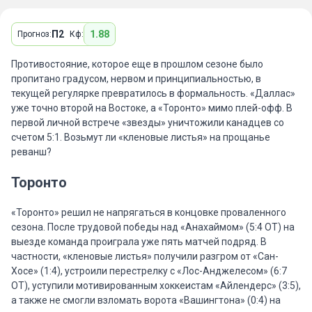
П2
1.88
Прогноз:
Кф:
Противостояние, которое еще в прошлом сезоне было
пропитано градусом, нервом и принципиальностью, в
текущей регулярке превратилось в формальность. «Даллас»
уже точно второй на Востоке, а «Торонто» мимо плей-офф. В
первой личной встрече «звезды» уничтожили канадцев со
счетом 5:1. Возьмут ли «кленовые листья» на прощанье
реванш?
Торонто
«Торонто» решил не напрягаться в концовке проваленного
сезона. После трудовой победы над «Анахаймом» (5:4 ОТ) на
выезде команда проиграла уже пять матчей подряд. В
частности, «кленовые листья» получили разгром от «Сан-
Хосе» (1:4), устроили перестрелку с «Лос-Анджелесом» (6:7
ОТ), уступили мотивированным хоккеистам «Айлендерс» (3:5),
а также не смогли взломать ворота «Вашингтона» (0:4) на