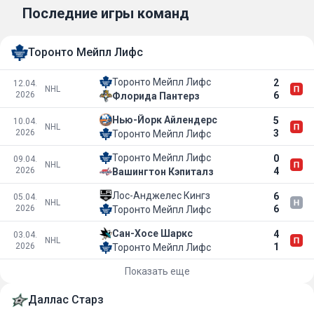
Последние игры команд
Торонто Мейпл Лифс
Торонто Мейпл Лифс
2
12.04.
NHL
2026
6
Флорида Пантерз
Нью-Йорк Айлендерс
5
10.04.
NHL
2026
3
Торонто Мейпл Лифс
Торонто Мейпл Лифс
0
09.04.
NHL
2026
4
Вашингтон Кэпиталз
Лос-Анджелес Кингз
6
05.04.
NHL
2026
6
Торонто Мейпл Лифс
Сан-Хосе Шаркс
4
03.04.
NHL
2026
1
Торонто Мейпл Лифс
Показать еще
Даллас Старз