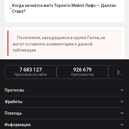
Когда начнётся матч Торонто Мейпл Лифс — Даллас
Старз?
Посетители, находящиеся в группе
Гости
, не
могут оставлять комментарии к данной
публикации.
7 683 127
926 679
4
Прогнозов на сайте
Прогнозистов
Платн
Прогнозы
Все прогнозы
Фрибеты
Топ ставок
Фрибеты
Помощь
Прогнозы на футбол
Прогнозы на теннис
Школа ставок
Информация