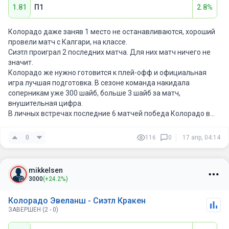
1.81
П1
2.8%
Колорадо даже заняв 1 место не останавливаются, хороший
провели матч с Калгари, на классе.
Сиэтл проиграл 2 последних матча. Для них матч ничего не
значит.
Колорадо же нужно готовится к плей-офф и официальная
игра лучшая подготовка. В сезоне команда накидала
соперникам уже 300 шайб, больше 3 шайб за матч,
внушительная цифра.
В личных встречах последние 6 матчей победа Колорадо в
основное время. Думаю победа будет за ними.
0
116
0
17 апр, 04:14
mikkelsen
3000
(+24.2%)
Колорадо Эвеланш - Сиэтл Кракен
ЗАВЕРШЕН (2 - 0)