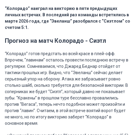
“Колорадо” наиграл на викторию в пяти предыдущих
личных встречах. В последний раз команды встретились в
марте 2026 года, где “Эвеланш” разобрался с “Сиэтлом” со
счетом 5:1.
Прогноз на матч Колорадо - Сиэтл
“Колорадо” готов предстать во всей красе в плей-офф.
Впрочем, “лавинам” осталось провести последнюю встречу в
регулярке. Сомневаемся, что Джаред Беднар отойдет от
тактики прошлых игр. Видно, что “Эвеланш” сейчас делает
серьезный упор на оборону. Атака же забрасывает ровно
столько шайб, сколько требуется для безопасной виктории. В
соперниках же будет “Сиэтл”, который давно не показывает
зубы. “Кракены” в прошлом туре бесславно провалились
против “Вегаса”, теперь нечто подобное может произойти и
против “лавин”. Считаем, в этой встрече взятий ворот будет
не много, но по итогу викторию заберет “Колорадо” в
основное время.