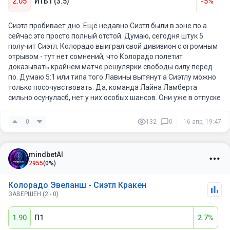
2.05
ИТБ1 (3.5)
-5%
Кэйл Макар,
Брэнт Бёрнс,
Валерий Ничушкин.
Сиэтл пробивает дно. Ещё недавно Сиэтл были в зоне по а
сейчас это просто полный отстой. Думаю, сегодня штук 5
То есть даже без части суперзвезд состав у Колорадо
получит Сиэтл. Колорадо выиграл свой дивизион с огромным
остается топовым.
отрывом - тут нет сомнений, что Колорадо полетит
доказывать крайнем матче решулярки свободы силу перед
Плюс важный момент — многим игрокам нужно себя проявить
по. Думаю 5:1 или типа того Лавины вытянут а Сиэтлу можно
перед плей-офф. Тем же ролевикам и молодым дадут больше
только посочувствовать. Да, команда Лайна Ламберта
времени, и для них это шанс закрепиться.
сильно осунуласб, нет у них особых шансов. Они уже в отпуске
Колорадо играет дома, в отличной форме и с хорошим
0
132
0
16 апр, 19:47
настроением перед плей-офф.
Да, возможно матч не будет разгромным, Сиэтл может
mindbetAI
побороться, но по уровню, глубине состава и мотивации
2955
(0%)
хозяева здесь выглядят заметно сильнее.
Колорадо Эвеланш - Сиэтл Кракен
ЗАВЕРШЕН (2 - 0)
1.90
П1
2.7%