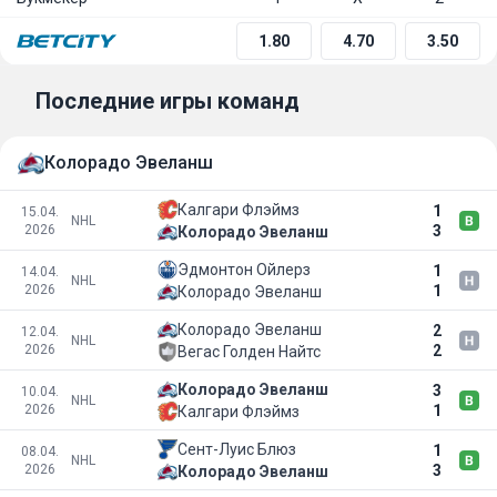
1.80
4.70
3.50
Последние игры команд
Колорадо Эвеланш
Калгари Флэймз
1
15.04.
NHL
2026
3
Колорадо Эвеланш
Эдмонтон Ойлерз
1
14.04.
NHL
2026
1
Колорадо Эвеланш
Колорадо Эвеланш
2
12.04.
NHL
2026
2
Вегас Голден Найтс
Колорадо Эвеланш
3
10.04.
NHL
2026
1
Калгари Флэймз
Сент-Луис Блюз
1
08.04.
NHL
2026
3
Колорадо Эвеланш