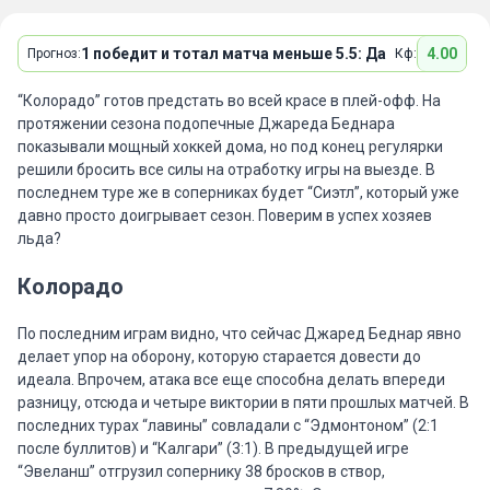
1 победит и тотал матча меньше 5.5: Да
4.00
Прогноз:
Кф:
“Колорадо” готов предстать во всей красе в плей-офф. На
протяжении сезона подопечные Джареда Беднара
показывали мощный хоккей дома, но под конец регулярки
решили бросить все силы на отработку игры на выезде. В
последнем туре же в соперниках будет “Сиэтл”, который уже
давно просто доигрывает сезон. Поверим в успех хозяев
льда?
Колорадо
По последним играм видно, что сейчас Джаред Беднар явно
делает упор на оборону, которую старается довести до
идеала. Впрочем, атака все еще способна делать впереди
разницу, отсюда и четыре виктории в пяти прошлых матчей. В
последних турах “лавины” совладали с “Эдмонтоном” (2:1
после буллитов) и “Калгари” (3:1). В предыдущей игре
“Эвеланш” отгрузил сопернику 38 бросков в створ,