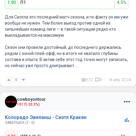
1.90
П1
4.5%
Для Сиэтла это последний матч сезона, и по факту он им уже
вообще не нужен. Тем более выезд против одной из
сильнейших команд лиги — в такой ситуации редко кто
выкладывается на максимум.
Сезон они провели достойный, до последнего держались
рядом с зоной плей-офф, но в итоге не хватило глубины
состава и опыта. В актив себе этот год точно могут записать,
но сейчас уже просто доигрывают.
Колорадо же — совсем другая история.
0
172
0
16 апр, 22:24
Это лучшая команда регулярного сезона по набранным
очкам, и даже несмотря на то, что в прошлом матче дали
cowboyontour
отдых лидерам, сегодня состав всё равно выходит
1017
(-20.3%)
максимально боевой.
Колорадо Эвеланш - Сиэтл Кракен
Не сыграют Натан Маккиннон и Мартин Нечас, но при этом в
ЗАВЕРШЕН (2 - 0)
строю: