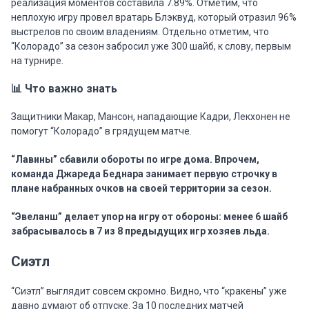
реализация моментов составила 7.89%. Отметим, что
неплохую игру провел вратарь Блэквуд, который отразил 96%
выстрелов по своим владениям. Отдельно отметим, что
“Колорадо” за сезон забросил уже 300 шайб, к слову, первым
на турнире.
📊 Что важно знать
Защитники Макар, Мансон, нападающие Кадри, Лекхонен не
помогут “Колорадо” в грядущем матче.
“Лавины” сбавили обороты по игре дома. Впрочем,
команда Джареда Беднара занимает первую строчку в
плане набранных очков на своей территории за сезон.
“Эвеланш” делает упор на игру от обороны: менее 6 шайб
забрасывалось в 7 из 8 предыдущих игр хозяев льда.
Сиэтл
“Сиэтл” выглядит совсем скромно. Видно, что “кракены” уже
давно думают об отпуске. За 10 последних матчей