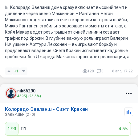
📊 Колорадо Эвеланш дома сразу включает высокий темп и
давление через звено Маккиннон – Рантанен. Нэтан
Маккиннон ведет атаки за счет скорости и контроля шайбы,
Микко Рантанен стабильно завершает моменты с пятака, а
Кэйл Макар ведет розыгрыши от синей линии и создает
трафик под броски. В глубине важную роль играют Валерий
Ничушкин и Арттури Лехконен — выигрывают борьбу и
продлевают владение. Сиэтл Кракен испытывает кадровые
проблемы: без Джареда Маккэнна проседает реализация, а
вратарская линия нестабильна. Мэтти Бенирс и Джордан
Эберле получают много игрового времени, но под жестким
+1
128
0
16 апр, 17:22
форчекингом Колорадо часто теряют шайбу при выходе из
зоны. В предыдущих встречах защита Кракена не
справлялась с давлением первого звена и допускала
nik56290
позиционные провалы. Колорадо должен забрать матч за
4595
(+26.5%)
счет скорости и уровня лидеров. Итоговый счет матча
ожидаем 4:2 или 5:2.
Колорадо Эвеланш - Сиэтл Кракен
ЗАВЕРШЕН (2 - 0)
1.90
П1
4.5%