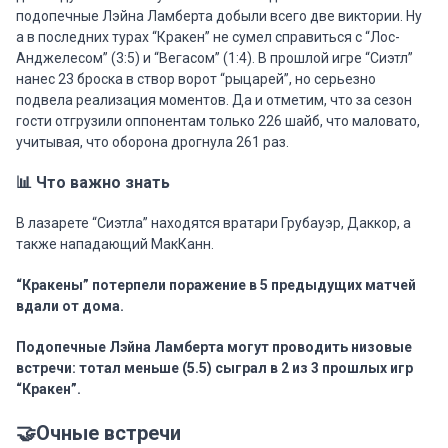
подопечные Лэйна Ламберта добыли всего две виктории. Ну
а в последних турах “Кракен” не сумел справиться с “Лос-
Анджелесом” (3:5) и “Вегасом” (1:4). В прошлой игре “Сиэтл”
нанес 23 броска в створ ворот “рыцарей”, но серьезно
подвела реализация моментов. Да и отметим, что за сезон
гости отгрузили оппонентам только 226 шайб, что маловато,
учитывая, что оборона дрогнула 261 раз.
📊 Что важно знать
В лазарете “Сиэтла” находятся вратари Грубауэр, Даккор, а
также нападающий МакКанн.
“Кракены” потерпели поражение в 5 предыдущих матчей
вдали от дома.
Подопечные Лэйна Ламберта могут проводить низовые
встречи: тотал меньше (5.5) сыграл в 2 из 3 прошлых игр
“Кракен”.
🤝Очные встречи