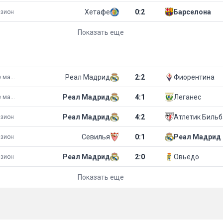
Хетафе
0
:
2
Барселона
изион
Показать еще
Реал Мадрид
2
:
2
Фиорентина
Товарищеские матчи
Реал Мадрид
4
:
1
Леганес
Товарищеские матчи
Реал Мадрид
4
:
2
Атлетик Бильб
изион
Севилья
0
:
1
Реал Мадрид
изион
Реал Мадрид
2
:
0
Овьедо
изион
Показать еще