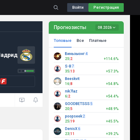
Войти
Регистрация
Прогнозисты
08.2026
Топовые
Все
Платные
Мадрид
Биньзыонг
4
25
|
2
+114.6%
S-B
7
35
|
13
+57.3%
Beeskvit
0
16
|
8
+54.8%
nik7laz
6
|
2
+54.4%
GOODBETSSS
5
20
|
5
+48.9%
poopseek
2
25
|
19
+45.5%
DenisX
6
23
|
11
+39.2%