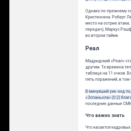
Однако по-прежнему с
Кристенсена. Роберт Л
место на острие атаки,
передач), Маркус Рэшфо
во втором тайме.
Реал
Мадридский «Реал» ста
другим. Те времена те
таблице на 11 очков. 
пять поражений, в том 
В минувший уик-энд по
«Эспаньола» (0:2) бла
последние данные СМИ 
Что важно знать
Что касается кадровых