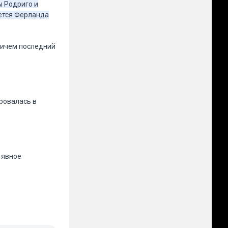
ы Родриго и
ается Ферланда
ричем последний
ировалась в
 явное