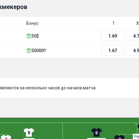
кмекеров
Бонус
1
Х
30$
1.69
4.
50000₸
1.67
4.
вляются за несколько часов до начала матча
8
6