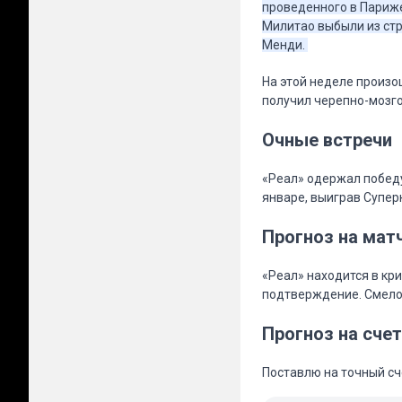
проведенного в Париже
Милитао выбыли из стр
Менди.
На этой неделе произ
получил черепно-мозго
Очные встречи
«Реал» одержал победу 
январе, выиграв Супер
Прогноз на мат
«Реал» находится в кр
подтверждение. Смело
Прогноз на счет
Поставлю на точный сч