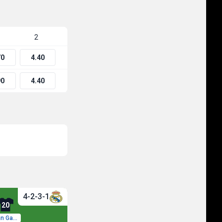
2
70
4.40
90
4.40
4-2-3-1
20
Fran García