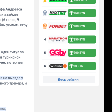
ефа Андреаса
150 BYN
ы» и займет
(6 голов, 9
бны усилить игру
100 BYN
4
250 BYN
 один титул за
5
200 BYN
 в турнирной
чек, потерпев
6
50 BYN
в на выезде у
Весь рейтинг
ного тренера, и
ска,