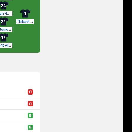
24
Dean Huijsen
1
22
Thibaut Courtois
Antonio Rüdiger
12
Trent Alexander-Arnold