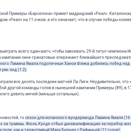
нской Примеры «Барселона» примет мадридский «Реал». Каталонск
ом «Реал» на 11 очков, а это означает, что в случае победы хоз
выиграть всего один матч, чтобы завоевать 29-й титул чемпиона И
а кампании сине-гранатовые опережают ближайшего преследовател
ого Ламина Ямала подопечные Ханси Флика добились побед над «
уик-энд (1:2).
ыиграли все десять последних матчей Ла Лиги. Неудивительно, что 
ой другой команды голов в нынешней кампании Примеры (89), в 
всего девять мячей (меньше остальных).
 новостей, то
сезон для испанского вундеркинда Ламина Ямаля (16 
з-за травмы. Жюль Кунде отбыл дисквалификацию за перебор жел
 поле, как и талантливый Марк Бернал с Рафиньей (11 голов).