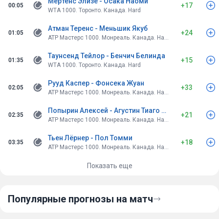
Мертенс Элизе - Осака Наоми
+17
00:05
WTA 1000. Торонто. Канада. Hard
Атман Теренс - Меньшик Якуб
+24
01:05
ATP Мастерс 1000. Монреаль. Канада. Hard
Таунсенд Тейлор - Бенчич Белинда
+15
01:35
WTA 1000. Торонто. Канада. Hard
Рууд Каспер - Фонсека Жуан
+33
02:05
ATP Мастерс 1000. Монреаль. Канада. Hard
Попырин Алексей - Агустин Тиаго Тиранте
+21
02:35
ATP Мастерс 1000. Монреаль. Канада. Hard
Тьен Лёрнер - Пол Томми
+18
03:35
ATP Мастерс 1000. Монреаль. Канада. Hard
Показать еще
Популярные прогнозы на матч