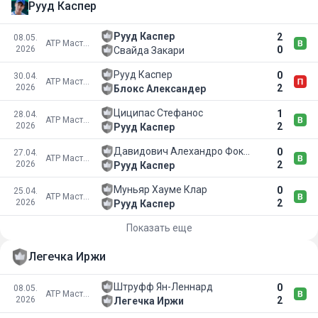
Рууд Каспер
Рууд Каспер
2
08.05.
ATP Мастерс 1000
2026
0
Свайда Закари
Рууд Каспер
0
30.04.
ATP Мастерс 1000
2026
2
Блокс Александер
Циципас Стефанос
1
28.04.
ATP Мастерс 1000
2026
2
Рууд Каспер
Давидович Алехандро Фокина
0
27.04.
ATP Мастерс 1000
2026
2
Рууд Каспер
Муньяр Хауме Клар
0
25.04.
ATP Мастерс 1000
2026
2
Рууд Каспер
Показать еще
Легечка Иржи
Штруфф Ян-Леннард
0
08.05.
ATP Мастерс 1000
2026
2
Легечка Иржи