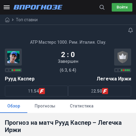
Войти
Топ ставки
ATP Мастерс 1000. Рим. Италия. Clay.
2 : 0
Завершен
(6:3, 6:4)
Рууд Каспер
Легечка Иржи
1
1.54
2
2.50
Обзор
Прогнозы
Статистика
Прогноз на матч Рууд Каспер – Легечка
Иржи