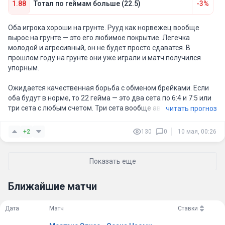
1.88
Тотал по геймам больше (22.5)
-3%
Оба игрока хороши на грунте. Рууд как норвежец вообще
вырос на грунте — это его любимое покрытие. Легечка
молодой и агресивный, он не будет просто сдаватся. В
прошлом году на грунте они уже играли и матч получился
упорным.
Ожидается качественная борьба с обменом брейками. Если
оба будут в норме, то 22 гейма — это два сета по 6:4 и 7:5 или
три сета с любым счетом. Три сета вообще автоматом
читать прогноз
пробивают этот тотал.
+2
130
0
10 мая, 00:26
Показать еще
Ближайшие матчи
Дата
Матч
Ставки