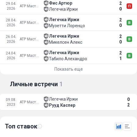
Фис Артюр
2
29.04.
ATP Мастерс 1000
2026
0
Легечка Иржи
Легечка Иржи
2
28.04.
ATP Мастерс 1000
2026
0
Музетти Лоренцо
Легечка Иржи
2
26.04.
ATP Мастерс 1000
2026
0
Микелсен Алекс
Легечка Иржи
2
24.04.
ATP Мастерс 1000
2026
1
Табило Алехандро
Показать еще
Личные встречи
1
Легечка Иржи
0
09.08.
ATP Мастерс 1000
2023
2
Рууд Каспер
Топ ставок