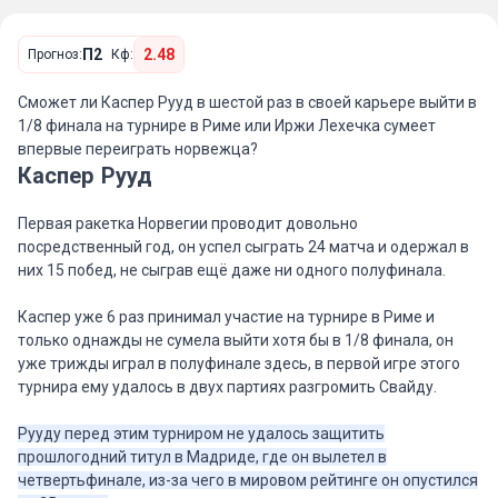
П2
2.48
Прогноз:
Кф:
Сможет ли Каспер Рууд в шестой раз в своей карьере выйти в
1/8 финала на турнире в Риме или Иржи Лехечка сумеет
впервые переиграть норвежца?
Каспер Рууд
Первая ракетка Норвегии проводит довольно
посредственный год, он успел сыграть 24 матча и одержал в
них 15 побед, не сыграв ещё даже ни одного полуфинала.
Каспер уже 6 раз принимал участие на турнире в Риме и
только однажды не сумела выйти хотя бы в 1/8 финала, он
уже трижды играл в полуфинале здесь, в первой игре этого
турнира ему удалось в двух партиях разгромить Свайду.
Рууду перед этим турниром не удалось защитить
прошлогодний титул в Мадриде, где он вылетел в
четвертьфинале, из-за чего в мировом рейтинге он опустился