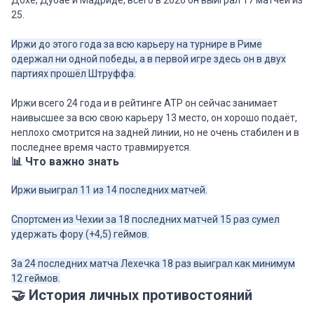
Дохе, Дубае и Мадриде, всего в 2026 он выиграл 17 матчей из
25.
Иржи до этого года за всю карьеру на турнире в Риме
одержал ни одной победы, а в первой игре здесь он в двух
партиях прошёл Штруффа.
Иржи всего 24 года и в рейтинге ATP он сейчас занимает
наивысшее за всю свою карьеру 13 место, он хорошо подаёт,
неплохо смотрится на задней линии, но не очень стабилен и в
последнее время часто травмируется.
📊 Что важно знать
Иржи выиграл 11 из 14 последних матчей.
Спортсмен из Чехии за 18 последних матчей 15 раз сумел
удержать фору (+4,5) геймов.
За 24 последних матча Лехечка 18 раз выиграл как минимум
12 геймов.
🤝 История личных противостояний