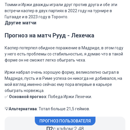
Томми и Иржи дважды играли друг против друга и обе эти
встречи каспер в двух партиях в 2022 году на турнире в
Гштааде и в 2023 году в Торонто.
Другие матчи
Прогноз на матч Рууд - Лехечка
Каспер потерпел обидное поражение в Мадриде, в этом году
у него есть проблемы со стабильностью, я думаю что в такой
форме он не сможет легко обыграть чеха.
Иржи набрал очень хорошую форму, великолепно сыграл в
Мадриде, пусть и в Риме успеха он никогда не добивался, на
мой взгляд именно сейчас ему пора впервые в карьере
обыграть норвежца.
✅
Основной прогноз:
Победа Иржи Лехечки.
💡
Альтернатива
: Тотал больше 21,5 геймов.
ПРОГНОЗ ПОЛЬЗОВАТЕЛЯ
П2
с кэфом:
2.48