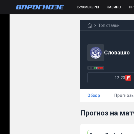
БУКМЕКЕРЫ
КАЗИНО
П
Топ ставки
Словацко
1
2.23
Обзор
Прогноз
Прогноз на мат