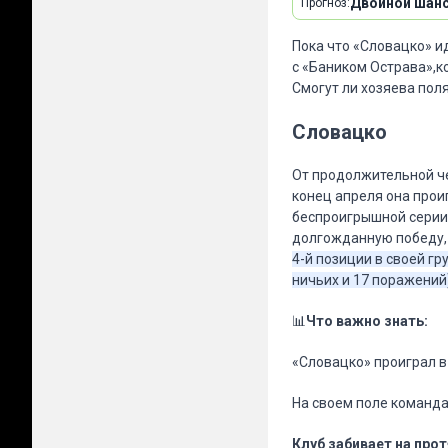
Двойной шанс
Прогноз:
Пока что «Словацко» ид
с «Баником Острава»,к
Смогут ли хозяева пол
Словацко
От продолжительной че
конец апреля она проиг
беспроигрышной серии,
долгожданную победу, 
4-й позиции в своей гр
ничьих и 17 поражений)
📊
Что важно знать:
«Словацко» проиграл в 
На своем поле команда 
Клуб забивает на про