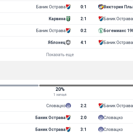
Баник Острава
0
:
1
Виктория Пль
Карвина
2
:
1
Баник Острава
Баник Острава
0
:
2
Богемианс 19
Яблонец
4
:
1
Баник Острава
Показать еще
20%
1 ничья
Словацко
2
:
2
Баник Острава
Баник Острава
2
:
0
Словацко
Баник Острава
3
:
1
Словацко