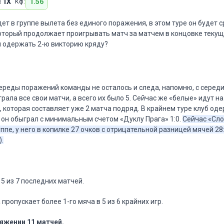
 1X
1.56
Кф:
ет в группе вылета без единого поражения, в этом туре он будет 
оторый продолжает проигрывать матч за матчем в концовке текущ
я одержать 2-ю викторию кряду?
реды поражений команды не осталось и следа, напомню, с середи
рала все свои матчи, а всего их было 5. Сейчас же «белые» идут на
 которая составляет уже 2 матча подряд. В крайнем туре клуб од
он обыграл с минимальным счетом «Дуклу Прага» 1:0.
Сейчас «Сло
уппе, у него в копилке 27 очков с отрицательной разницей мячей 28:
.
5 из 7 последних матчей.
пропускает более 1-го мяча в 5 из 6 крайних игр.
тяжении 11 матчей.