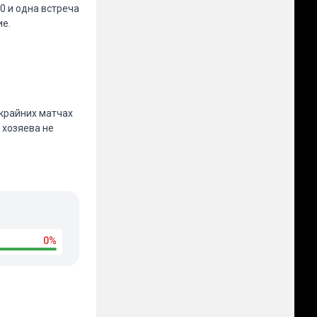
:0 и одна встреча
ие.
 крайних матчах
 хозяева не
0%