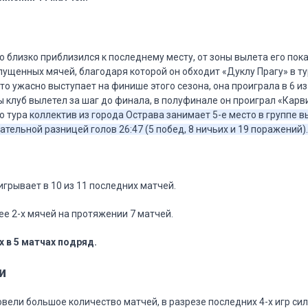
 близко приблизился к последнему месту, от зоны вылета его пока
пущенных мячей, благодаря которой он обходит «Дуклу Прагу» в т
то ужасно выступает на финише этого сезона, она проиграла в 6 из
ы клуб вылетел за шаг до финала, в полуфинале он проиграл «Карв
го тура
коллектив из города Острава занимает 5-е место в группе вы
ательной разницей голов 26:47 (5 побед, 8 ничьих и 19 поражений).
игрывает в 10 из 11 последних матчей.
е 2-х мячей на протяжении 7 матчей.
х в 5 матчах подряд.
и
вели большое количество матчей, в разрезе последних 4-х игр си