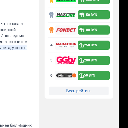
150 BYN
 что спасает
урнирной
100 BYN
 7 последних
ине» со счетом
4
250 BYN
лета, у него в
5
200 BYN
6
50 BYN
Весь рейтинг
льнее был «Баник