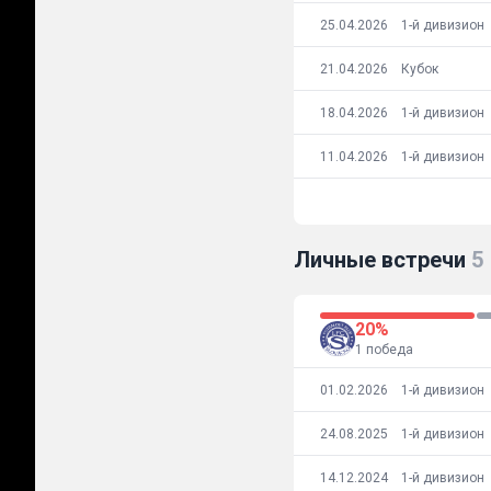
25.04.2026
1-й дивизион
21.04.2026
Кубок
18.04.2026
1-й дивизион
11.04.2026
1-й дивизион
Личные встречи
5
20%
1 победа
01.02.2026
1-й дивизион
24.08.2025
1-й дивизион
14.12.2024
1-й дивизион