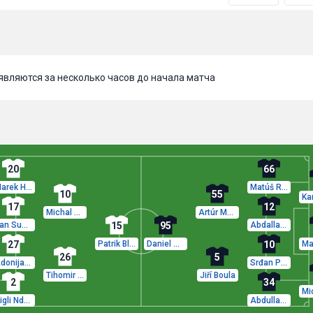
вляются за несколько часов до начала матча
20
66
Marek Havlík
Matúš Rusnák
10
55
17
12
Michal Trávník
Artúr Musák
Jan Suchan
15
95
Abdallah Gning
27
Patrik Blahút
Daniel Holzer
10
26
5
Adonija Ouanda
Srđan Plavšić
Tihomir Kostadinov
Jiří Boula
2
34
Gigli Ndefe
Abdullahi Bewene