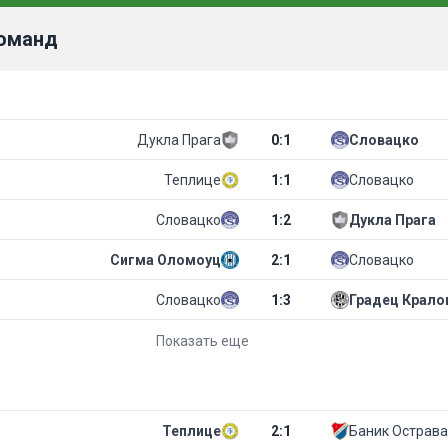
команд
Дукла Прага
0
:
1
Словацко
Теплице
1
:
1
Словацко
Словацко
1
:
2
Дукла Прага
Сигма Оломоуц
2
:
1
Словацко
Словацко
1
:
3
Градец Крало
Показать еще
Теплице
2
:
1
Баник Острава