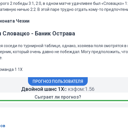
орого 2 победы 3:1, 2:0, в одном матче удачливее был «Словацко» 1
ативную ничью 2:2. В этой паре трудно отдать кому-то предпочтен
ионата Чехии
ч Словацко - Баник Острава
я соседи по турнирной таблице, однако, хозяева поля смотрятся в
ерник, который очень давно не побеждал. Могу предположить, что
е.
оманда 1 1Х
ПРОГНОЗ ПОЛЬЗОВАТЕЛЯ
Двойной шанс 1X
с кэфом:
1.56
Сыграет ли прогноз?
сов