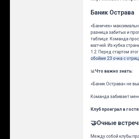
Баник Острава
«Баничек» максимально
разница забитых и про
таблице. Команда прос
матчей. Из кубка стран
1:2. Перед стартом это
обойме 23 очка с отриц
📊
Что важно знать:
«Баник Острава» не вы
Команда забивает мене
Клуб проиграл в гостя
🤝Очные встреч
Между собой клубы про