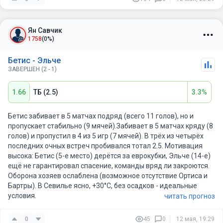
Ян Савчик
1758
(0%)
Бетис - Эльче
ЗАВЕРШЕН (2 - 1)
1.66
ТБ (2.5)
3.3%
Бетис забивает в 5 матчах подряд (всего 11 голов), но и
пропускает стабильно (9 мячей).Забивает в 5 матчах кряду (8
голов) и пропустил в 4 из 5 игр (7 мячей). В трёх из четырёх
последних очных встреч пробивался тотал 2.5. Мотивация
высока: Бетис (5-е место) дерётся за еврокубки, Эльче (14-е)
ещё не гарантировал спасение, команды вряд ли закроются.
Оборона хозяев ослаблена (возможное отсутствие Ортиса и
Бартры). В Севилье ясно, +30°C, без осадков - идеальные
условия.
читать прогноз
0
45
0
12 мая, 19:29