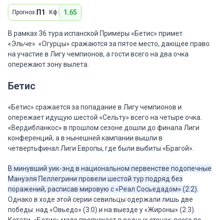
П1
1.65
Прогноз:
Кф:
В рамках 36 тура испанской Примеры «Бетис» примет
«Эльче». «Огурцы» сражаются за пятое место, дающее право
на участие в Лигу чемпионов, а гости всего на два очка
опережают зону вылета.
Бетис
«Бетис» сражается за попадание в Лигу чемпионов и
опережает идущую шестой «Сельту» всего на четыре очка.
«Вердибланкос» в прошлом сезоне дошли до финала Лиги
конференций, а в нынешней кампании вышли в
четвертьфинал Лиги Европы, где были выбиты «Брагой».
В минувший уик-энд в национальном первенстве подопечные
Мануэля Пеллегрини провели шестой тур подряд без
поражений, расписав мировую с «Реал Сосьедадом» (2:2).
Однако в ходе этой серии севильцы одержали лишь две
победы: над «Овьедо» (3:0) и на выезде у «Жироны» (2:3).