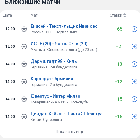
Ближайшие матчи
Р. Родригес — Форналс, Рока — Альтимира, Антони,
Ездалзоули — Кучо Эрнандес
Вне: Аитор Руибаль (красная карточка — дисквалификация!),
Дата
Матч
Ставки
Марк Бартра (стопа — весь остаток сезона). Под вопросом:
Енисей - Текстильщик Иваново
Анхель Ортис (мышца).
+65
12:00
Россия. ФНЛ. Первая лига
Эльче (4-4-2 / 4-2-3-1, Эдер Сарабия):
Прогнозируемый состав: Дитуро — Чуст, Аффенгрубер, Бигас,
ИСПЕ (20) - Янгон Сити (20)
Тете Морент — Валера, Виллар, Февас, Агуадо — Альваро
+2
12:00
Мьянма. Юношеская лига (до 20 лет)
Родригес, Андре Силва
У Эльче нет серьёзных травм перед этим матчем.
Дармштадт 98 - Киль
+13
14:00
Ключевой игрок Бетиса: Абде Ездалзоули — самый опасный
Германия. 2-я бундеслига
на фланге, создатель моментов. Кучо Эрнандес — главный
форвард (8 голов в сезоне).
Карлсруэ - Арминия
+12
14:00
xG И КЛЮЧЕВЫЕ СТАТИСТИКИ
Германия. 2-я бундеслига
H2H на Картухе: Бетис — 17 побед из 29 матчей (59%), Эльче —
Ювентус - Интер Милан
6 побед. Подавляющее превосходство.
+15
14:00
Товарищеские матчи. Топ-клубы
Эльче в гостях: 4 поражения в последних 5 выездных матчах.
ТБ 2.5 в 4 из 5 последних выездных матчей Эльче!
Циндао Хайню - Шанхай Шеньхуа
Бетис дома (на Картухе): 8 побед, 6 ничьих, 3 поражения —
+15
14:00
Китай. Суперлига
солидная база. Пеллегрини строит через контроль мяча и
фланги.
Показать еще