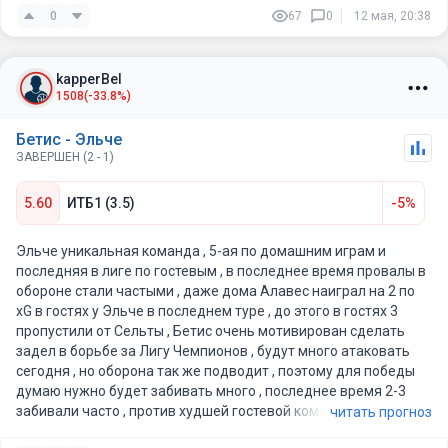
0
67
0
12 мая, 20:38
kapperBel
1508
(-33.8%)
Бетис - Эльче
ЗАВЕРШЕН (2 - 1)
5.60
ИТБ1 (3.5)
-5%
Эльче уникальная команда , 5-ая по домашним играм и
последняя в лиге по гостевым , в последнее время провалы в
обороне стали частыми , даже дома Алавес наиграл на 2 по
xG в гостях у Эльче в последнем туре , до этого в гостях 3
пропустили от Сельты , Бетис очень мотивирован сделать
задел в борьбе за Лигу Чемпионов , будут много атаковать
сегодня , но оборона так же подводит , поэтому для победы
думаю нужно будет забивать много , последнее время 2-3
забивали часто , против худшей гостевой команды лиги , плюс
читать прогноз
совсем не мотивированной есть смысл рискнуть на 4 гола от