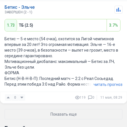
Бетис - Эльче
ЗАВЕРШЕН (2 - 1)
1.73
ТБ (2.5)
3.7%
Бетис — 5-е место (54 очка), охотится за Лигой чемпионов
впервые за 20 лет! Это огромная мотивация. Эльче — 16-е
место (39 очков), в безопасности — вылет не грозит, место в
середине гарантировано.
Мотивационный дисбаланс: максимальный — Бетис за ЛЧ,
Эльче без цели.
ФОРМА
Бетис (Н-В-Н-В-П): Последний матч — 2:2 с Реал Сосьедад.
Перед этим победа 3:0 над Райо. Форма нестабильная, но
читать прогноз
мотивация высочайшая.
Эльче (Н-П-В-В-В ): 3 победы в последних 5, включая 3:1 над
0
119
0
11 мая, 08:29
Сельтой. Последний матч — 1:1 с Алавесом. Хорошая форма
для команды без серьёзных целей.
СОСТАВЫ И ТРАВМЫ
Показать еще
Бетис (4-2-3-1 / 4-3-3, Пеллегрини):
Прогнозируемый состав: Вальес — Бельерин, Льоренте, Гомес,