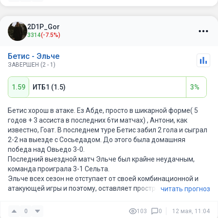
2D1P_Gor
3314
(-7.5%)
Бетис - Эльче
ЗАВЕРШЕН (2 - 1)
1.59
ИТБ1 (1.5)
3%
Бетис хорош в атаке. Ез Абде, просто в шикарной форме( 5
годов + 3 ассиста в последних 6ти матчах) , Антони, как
известно, Гоат. В последнем туре Бетис забил 2 гола и сыграл
2-2 на выезде с Сосьедадом. До этого была домашняя
победа над Овьедо 3-0.
Последний выездной матч Эльче был крайне неудачным,
команда проиграла 3-1 Сельта.
Эльче всех сезон не отступает от своей комбинационной и
атакующей игры и поэтому, оставляет пространство в защите,
читать прогноз
а Бетис очень любит атаковать на пространстве.
Ожидаю уверенной победы хозяев.
0
103
0
12 мая, 11:04
Всем, хорошего футбола и лëгкой победы!