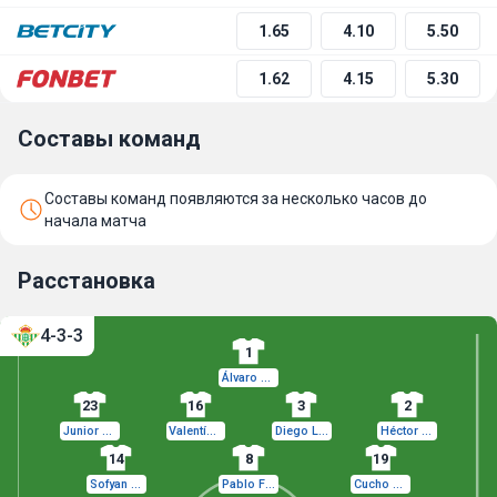
1.65
4.10
5.50
1.62
4.15
5.30
Составы команд
Составы команд появляются за несколько часов до
начала матча
Расстановка
4-3-3
1
Álvaro Valles
23
16
3
2
Junior Firpo
Valentín Gómez
Diego Llorente
Héctor Bellerín
14
8
19
Sofyan Amrabat
Pablo Fornals
Cucho Hernández