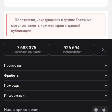
Посетители, находящиеся в группе
Гости
, не
могут оставлять комментарии к данной
публикации.
7 683 375
926 694
4
Прогнозов на сайте
Прогнозистов
Платн
Прогнозы
Все прогнозы
Фрибеты
Топ ставок
Фрибеты
Помощь
Прогнозы на футбол
Прогнозы на теннис
Школа ставок
Информация
Прогнозы на хоккей
Вопросы и ответы
О сайте
Стратегии
Наши приложения:
Правила