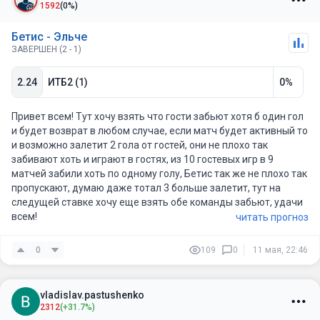
1592
(0%)
Бетис - Эльче
ЗАВЕРШЕН (2 - 1)
2.24
ИТБ2 (1)
0%
Привет всем! Тут хочу взять что гости забьют хотя б один гол
и будет возврат в любом случае, если матч будет активный то
и возможно залетит 2 гола от гостей, они не плохо так
забивают хоть и играют в гостях, из 10 гостевых игр в 9
матчей забили хоть по одному голу, Бетис так же не плохо так
пропускают, думаю даже тотал 3 больше залетит, тут на
следущей ставке хочу еще взять обе команды забьют, удачи
всем!
читать прогноз
0
109
0
11 мая, 22:46
vladislav.pastushenko
2312
(+31.7%)