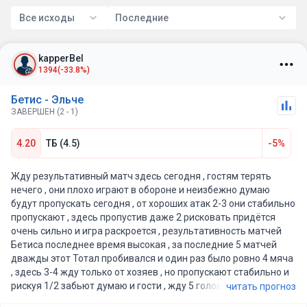
Все исходы
Последние
kapperBel
1394
(-33.8%)
Бетис - Эльче
ЗАВЕРШЕН (2 - 1)
4.20
ТБ (4.5)
-5%
Жду результативный матч здесь сегодня , гостям терять
нечего , они плохо играют в обороне и неизбежно думаю
будут пропускать сегодня , от хороших атак 2-3 они стабильно
пропускают , здесь пропустив даже 2 рисковать придётся
очень сильно и игра раскроется , результативность матчей
Бетиса последнее время высокая , за последние 5 матчей
дважды этот Тотал пробивался и один раз было ровно 4 мяча
, здесь 3-4 жду только от хозяев , но пропускают стабильно и
рискуя 1/2 забьют думаю и гости , жду 5 голов на двоих
читать прогноз
сегодня .