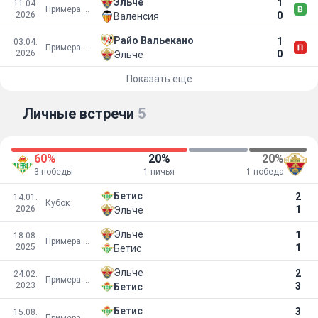
Эльче
1
11.04.
Примера Дивизион
2026
0
Валенсия
Райо Вальекано
1
03.04.
Примера Дивизион
2026
0
Эльче
Показать еще
Личные встречи
5
60%
20%
20%
3 победы
1 ничья
1 победа
Бетис
2
14.01.
Кубок
2026
1
Эльче
Эльче
1
18.08.
Примера Дивизион
2025
1
Бетис
Эльче
2
24.02.
Примера Дивизион
2023
3
Бетис
Бетис
3
15.08.
Примера Дивизион