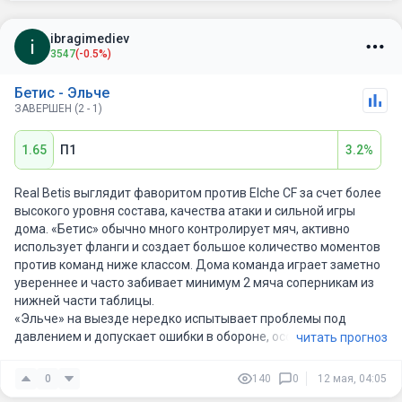
ibragimediev
3547
(-0.5%)
Бетис - Эльче
ЗАВЕРШЕН (2 - 1)
1.65
П1
3.2%
Real Betis выглядит фаворитом против Elche CF за счет более
высокого уровня состава, качества атаки и сильной игры
дома. «Бетис» обычно много контролирует мяч, активно
использует фланги и создает большое количество моментов
против команд ниже классом. Дома команда играет заметно
увереннее и часто забивает минимум 2 мяча соперникам из
нижней части таблицы.
«Эльче» на выезде нередко испытывает проблемы под
давлением и допускает ошибки в обороне, особенно против
читать прогноз
техничных команд с хорошим контролем мяча. Если «Бетис»
забивает первым, матч обычно раскрывается, и хозяева
0
140
0
12 мая, 04:05
получают еще больше пространства для атак.