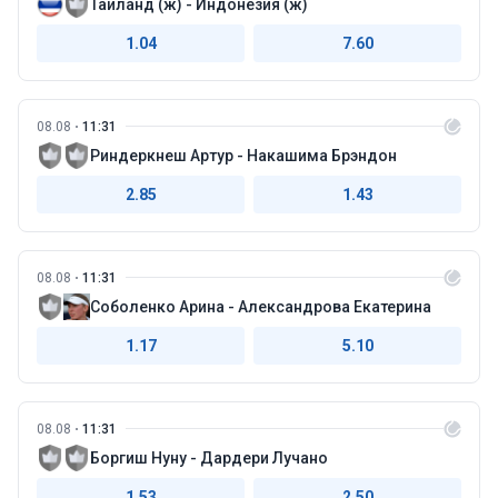
Таиланд (ж) - Индонезия (ж)
1.04
7.60
08.08
11:31
Риндеркнеш Артур - Накашима Брэндон
2.85
1.43
08.08
11:31
Соболенко Арина - Александрова Екатерина
1.17
5.10
08.08
11:31
Боргиш Нуну - Дардери Лучано
1.53
2.50