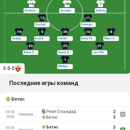
10
20
7
Abdessamad Ezzalzouli
Giovani Lo Celso
Antony
12
11
Gonzalo Villar
Germán Valera
19
9
39
14
8
Grady Diangana
André Silva
Hector Fort
Aleix Febas
Marc Aguado
42
22
21
Buba Sangare
David Affengruber
Léo Pétrot
1
Matías Dituro
3-5-2
Последние игры команд
Бетис
Реал Сосьедад
2
09.05.
Примера Дивизион
2026
2
Бетис
Бетис
3
03.05.
Примера Дивизион