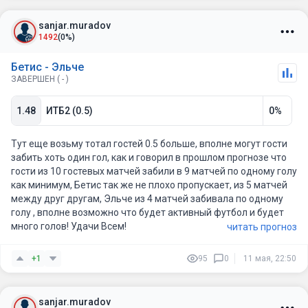
По стилю игра выглядит как сценарий, где Бетис большую
часть времени будет владеть инициативой и давить через
sanjar.muradov
позиционные атаки. Наиболее реалистичные счета — 2:0 или
1492
(0%)
3:1. Поэтому логичнее всего здесь смотрятся победа Бетиса
или индивидуальный тотал Бетиса больше 1.5.
Бетис - Эльче
ЗАВЕРШЕН ( - )
1.48
ИТБ2 (0.5)
0%
Тут еще возьму тотал гостей 0.5 больше, вполне могут гости
забить хоть один гол, как и говорил в прошлом прогнозе что
гости из 10 гостевых матчей забили в 9 матчей по одному голу
как минимум, Бетис так же не плохо пропускает, из 5 матчей
между друг другам, Эльче из 4 матчей забивала по одному
голу , вполне возможно что будет активный футбол и будет
много голов! Удачи Всем!
читать прогноз
+1
95
0
11 мая, 22:50
sanjar.muradov