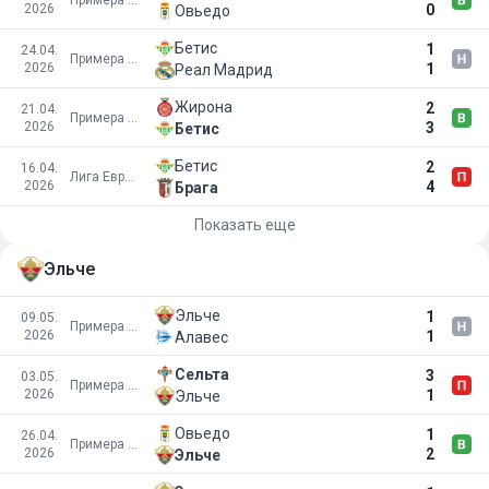
2026
0
Овьедо
Бетис
1
24.04.
Примера Дивизион
2026
1
Реал Мадрид
Жирона
2
21.04.
Примера Дивизион
2026
3
Бетис
Бетис
2
16.04.
Лига Европы УЕФА
2026
4
Брага
Показать еще
Эльче
Эльче
1
09.05.
Примера Дивизион
2026
1
Алавес
Сельта
3
03.05.
Примера Дивизион
2026
1
Эльче
Овьедо
1
26.04.
Примера Дивизион
2026
2
Эльче