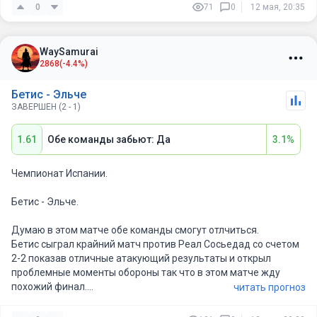
хозяев .
0
71
0
12 мая, 20:35
WaySamurai
2868
(-4.4%)
Бетис - Эльче
ЗАВЕРШЕН (2 - 1)
1.61
Обе команды забьют: Да
3.1%
Чемпионат Испании.
Бетис - Эльче.
Думаю в этом матче обе команды смогут отлчиться.
Бетис сыграл крайний матч против Реал Сосьедад со счетом
2-2 показав отличные атакующий результаты и открыл
проблемные моменты обороны так что в этом матче жду
похожий финал.
читать прогноз
Эльче крайние 4 личные встречи закончил на Обе забьют