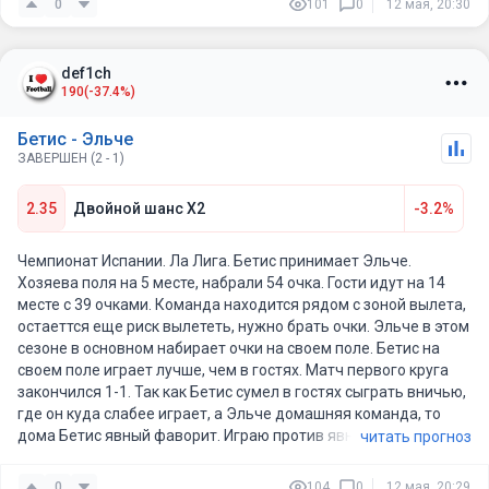
0
101
0
12 мая, 20:30
показав так же выдающиеся результаты в атаке и проблемы
в обороне - думаю и этот матч исключением не станет.
def1ch
В крайних 3 личках оба клуба друг другу забивали.
190
(-37.4%)
Бетис - Эльче
ЗАВЕРШЕН (2 - 1)
2.35
Двойной шанс X2
-3.2%
Чемпионат Испании. Ла Лига. Бетис принимает Эльче.
Хозяева поля на 5 месте, набрали 54 очка. Гости идут на 14
месте с 39 очками. Команда находится рядом с зоной вылета,
остаеттся еще риск вылететь, нужно брать очки. Эльче в этом
сезоне в основном набирает очки на своем поле. Бетис на
своем поле играет лучше, чем в гостях. Матч первого круга
закончился 1-1. Так как Бетис сумел в гостях сыграть вничью,
где он куда слабее играет, а Эльче домашняя команда, то
дома Бетис явный фаворит. Играю против явных
читать прогноз
0
104
0
12 мая, 20:29