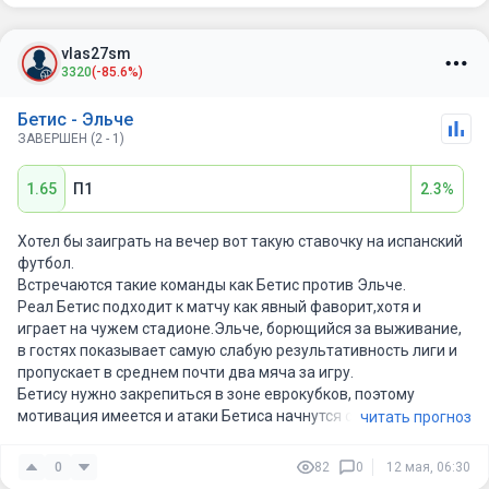
vlas27sm
3320
(-85.6%)
Бетис - Эльче
ЗАВЕРШЕН (2 - 1)
1.65
П1
2.3%
Хотел бы заиграть на вечер вот такую ставочку на испанский
футбол.
Встречаются такие команды как Бетис против Эльче.
Реал Бетис подходит к матчу как явный фаворит,хотя и
играет на чужем стадионе.Эльче, борющийся за выживание,
в гостях показывает самую слабую результативность лиги и
пропускает в среднем почти два мяча за игру.
Бетису нужно закрепиться в зоне еврокубков, поэтому
мотивация имеется и атаки Бетиса начнутся с первых минут,
читать прогноз
гости же сыграют вторым номером, надеясь на редкие
контры и стандарты.
0
82
0
12 мая, 06:30