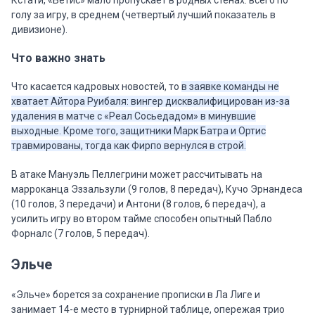
Кстати, «Бетис» мало пропускает в родных стенах: всего по
голу за игру, в среднем (четвертый лучший показатель в
дивизионе).
Что важно знать
Что касается кадровых новостей, то
в заявке команды не
хватает Айтора Руибаля: вингер дисквалифицирован из-за
удаления в матче с «Реал Сосьедадом» в минувшие
выходные. Кроме того, защитники Марк Батра и Ортис
травмированы, тогда как Фирпо вернулся в строй.
В атаке Мануэль Пеллегрини может рассчитывать на
марроканца Эззальзули (9 голов, 8 передач), Кучо Эрнандеса
(10 голов, 3 передачи) и Антони (8 голов, 6 передач), а
усилить игру во втором тайме способен опытный Пабло
Форналс (7 голов, 5 передач).
Эльче
«Эльче» борется за сохранение прописки в Ла Лиге и
занимает 14-е место в турнирной таблице, опережая трио