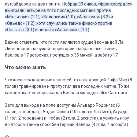
аутсайдеров на два поинта.
Набрав 39 очков, «франхивердес»
выиграли четыре из пяти последних матчей: против
«Мальорки» (2:1), «Валенсии» (1:0), «Атлетико» (3:2) и
«Овьедо» (1:2), хотя случились также фиаско против
«Сельты» (3:1) и ничья с «Алавесом» (1:1).
Важно отметить, что гости являются худшей командой Ла
Лиги по игре на чужой территории: набрано всего семь
баллов в 17 встречах, пропущено 35 мячей, а забито 17.
Что важно знать
Что касается кадровых новостей, то нападающий Рафа Мир (8
голов) травмирован и пропустил два последних матча. То же
самое касается марокканца Бояра и молодого Яго Сантьяго.
Зато для выхода на поле доступны Альваро Родригес (6
голов, 5 передач), Андре Силва (10 голов в Ла Лиге), Агуадо
(1 гол, 2 передачи) и Фебас (2 гола, 2 ассиста), а усилить игру
во втором тайме способен Герман Валера (4 гола, 4 ассиста).