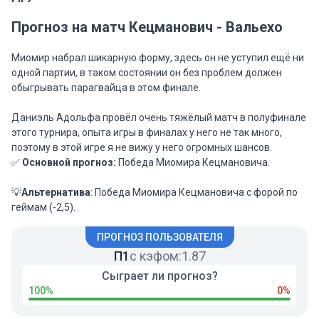
Прогноз на матч Кецманович - Вальехо
Миомир набрал шикарную форму, здесь он не уступил ещё ни
одной партии, в таком состоянии он без проблем должен
обыгрывать парагвайца в этом финале.
Даниэль Адольфа провёл очень тяжёлый матч в полуфинале
этого турнира, опыта игры в финалах у него не так много,
поэтому в этой игре я не вижу у него огромных шансов.
✅
Основной прогноз:
Победа Миомира Кецмановича.
💡
Альтернатива
: Победа Миомира Кецмановича с форой по
геймам (-2,5).
ПРОГНОЗ ПОЛЬЗОВАТЕЛЯ
П1
с кэфом:
1.87
Сыграет ли прогноз?
100%
0%