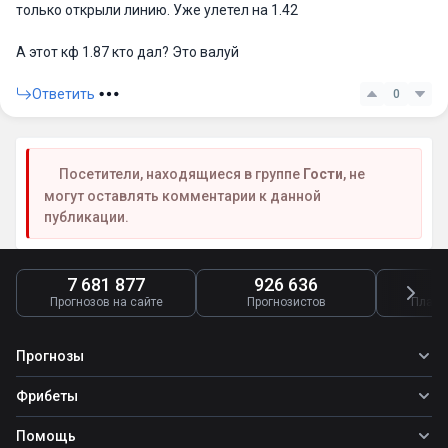
только открыли линию. Уже улетел на 1.42
А этот кф 1.87 кто дал? Это валуй
Ответить
0
Посетители, находящиеся в группе
Гости
, не
могут оставлять комментарии к данной
публикации.
7 681 877
926 636
4
Прогнозов на сайте
Прогнозистов
Платн
Прогнозы
Все прогнозы
Фрибеты
Топ ставок
Фрибеты
Помощь
Прогнозы на футбол