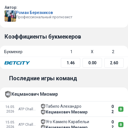
Автор:
Роман Березников
Профессиональный прогнозист
Коэффициенты букмекеров
Букмекер
1
Х
2
1.46
0.00
2.60
Последние игры команд
Кецманович Миомир
Табило Алехандро
0
16.05.
ATP Challenger
2026
2
Кецманович Миомир
Уго Камило Карабельи
0
15.05.
ATP Challenger
2026
2
Кецманович Миомир