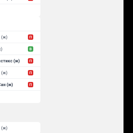
 (ж)
ж)
стикс (ж)
 (ж)
ан (ж)
 (ж)