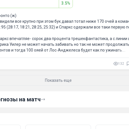
3.5%
ронто (ж)
видели все крупно при этом бук давал тотал ниже 170 очей а ком
5 (28:17, 18:21, 28:25, 25:32) и Спаркс одержали все таки первую 
ркс впечатляе- сорок два процента трешекфантастика, а с линии
рика Уилер не может начать забивать но так не может продолжат
ентов и тогда 100 ояей от Лос-Анджелеса будет как по ужинать.
тут другой соперник чей конек трешки.Торонто постоянно приходит
132
осков.
а Торогто.
Показать еще
гнозы на матч