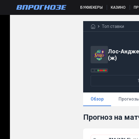
БУКМЕКЕРЫ
КАЗИНО
П
Топ ставки
Лос-Андже
(ж)
Обзор
Прогноз
Прогноз на мат