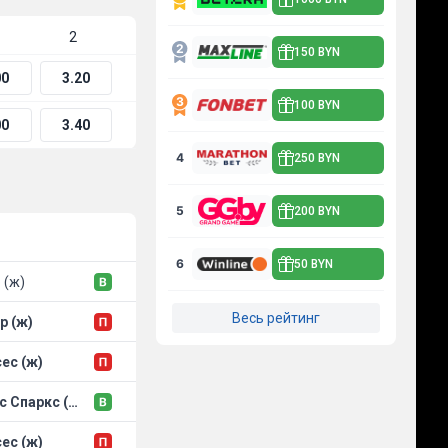
2
150 BYN
00
3.20
100 BYN
00
3.40
4
250 BYN
5
200 BYN
6
50 BYN
 (ж)
Весь рейтинг
р (ж)
ес (ж)
Лос-Анджелес Спаркс (ж)
ес (ж)