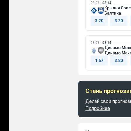
08.08
08:14
Крылья Сове
Балтика
3.20
3.20
08.08
08:14
Динамо Моск
Динамо Мах
1.67
3.80
Стань прогнози
Делай свои прогноз
Подробнее