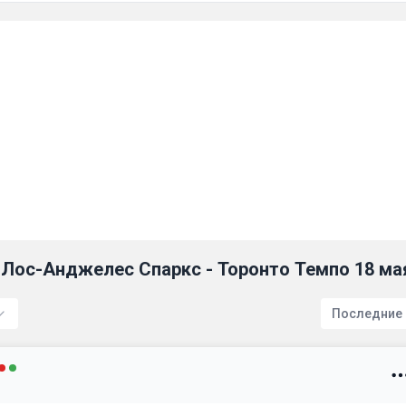
 Лос-Анджелес Спаркс - Торонто Темпо 18 ма
Последние