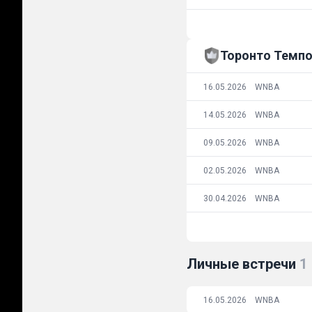
Торонто Темпо
16.05.2026
WNBA
14.05.2026
WNBA
09.05.2026
WNBA
02.05.2026
WNBA
30.04.2026
WNBA
Личные встречи
1
16.05.2026
WNBA