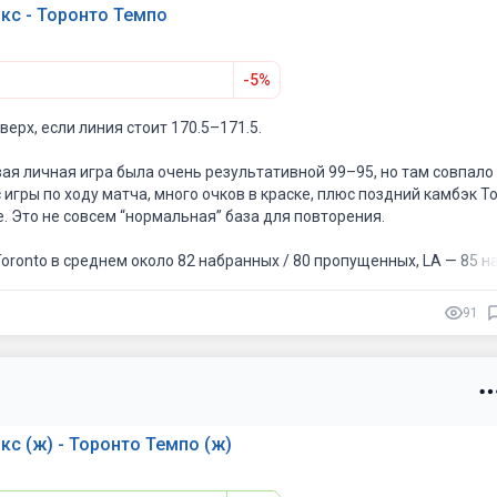
кс - Торонто Темпо
-5%
 верх, если линия стоит 170.5–171.5.
вая личная игра была очень результативной 99–95, но там совпало
 игры по ходу матча, много очков в краске, плюс поздний камбэк T
е. Это не совсем “нормальная” база для повторения.
Toronto в среднем около 82 набранных / 80 пропущенных, LA — 85 н
цифры вроде толкают к верху, но выборка маленькая. При этом эк
дние домашние дневные игры Sparks после победы чаще уходили в
91
овной прогноз Under 170.5/171.5, плюс указывает, что Sparks част
.5–91.5, а 1-я четверть у LA часто идет ниже 44.5.
л меньше 171.5.
с (ж) - Торонто Темпо (ж)
174.5, если найдешь такую линию.
но: LA Sparks 86–81 Toronto, общий тотал около 165–169.