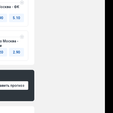
осква - ФК
90
5.10
о Москва -
и
20
2.90
авить прогноз