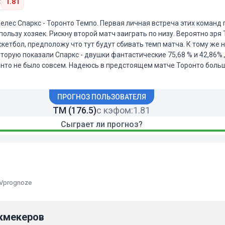
1.81
:
елес Спаркс - Торонто Темпо. Первая личная встреча этих команд
пользу хозяек. Рискну второй матч заиграть по низу. Вероятно зр
кетбол, предположу что тут будут сбивать темп матча. К тому же 
орую показали Спаркс - двушки фантастические 75,68 % и 42,86%.,
онто не было совсем. Надеюсь в предстоящем матче Торонто боль
ПРОГНОЗ ПОЛЬЗОВАТЕЛЯ
ТМ (176.5)
с кэфом:
1.81
Сыграет ли прогноз?
 Vprognoze
кмекеров