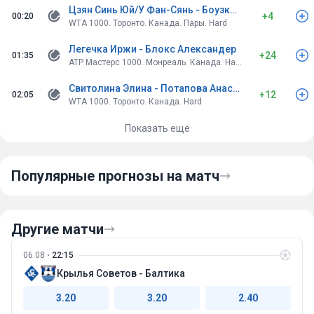
Цзян Синь Юй/У Фан-Сянь - Боузкова М./Носкова Л.
+4
00:20
WTA 1000. Торонто. Канада. Пары. Hard
Легечка Иржи - Блокс Александер
+24
01:35
ATP Мастерс 1000. Монреаль. Канада. Hard
Свитолина Элина - Потапова Анастасия
+12
02:05
WTA 1000. Торонто. Канада. Hard
Показать еще
Популярные прогнозы на матч
Другие матчи
06.08
22:15
Крылья Советов - Балтика
3.20
3.20
2.40