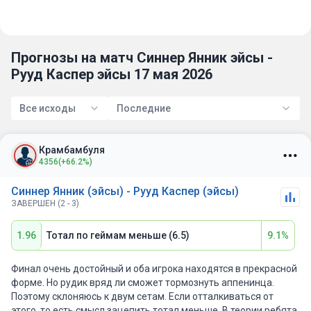
Прогнозы на матч Синнер Янник эйсы -
Рууд Каспер эйсы 17 мая 2026
Все исходы
Последние
Крамбамбуля
4356
(+66.2%)
Синнер Янник (эйсы) - Рууд Каспер (эйсы)
ЗАВЕРШЕН (2 - 3)
1.96
Тотал по геймам меньше (6.5)
9.1%
Финал очень достойный и оба игрока находятся в прекрасной
форме. Но рудик вряд ли сможет тормознуть аппенинца.
Поэтому склоняюсь к двум сетам. Если отталкиваться от
этого, то есть смысл зацепить тотал меньше. В теории ребята