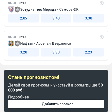
06.08
22:15
Эстудиантес Мерида - Самора ФК
2.05
3.40
3.30
06.08
22:15
Нафтан - Арсенал Дзержинск
3.20
3.30
2.23
Стань прогнозистом!
Делай свои прогнозы и участвуй в розыгрыше
50
000 руб!
Подробнее
+ Добавить прогноз