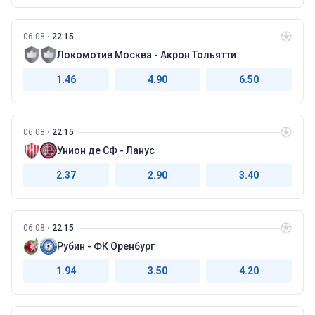
06.08
22:15
Локомотив Москва - Акрон Тольятти
1.46
4.90
6.50
06.08
22:15
Унион де СФ - Ланус
2.37
2.90
3.40
06.08
22:15
Рубин - ФК Оренбург
1.94
3.50
4.20