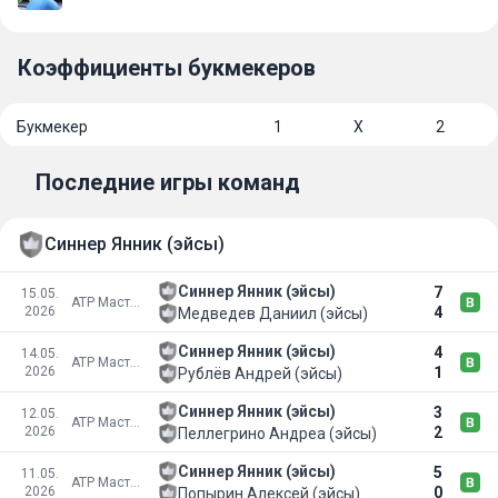
Коэффициенты букмекеров
Букмекер
1
Х
2
Последние игры команд
Синнер Янник (эйсы)
Синнер Янник (эйсы)
7
15.05.
ATP Мастерс 1000
2026
4
Медведев Даниил (эйсы)
Синнер Янник (эйсы)
4
14.05.
ATP Мастерс 1000
2026
1
Рублёв Андрей (эйсы)
Синнер Янник (эйсы)
3
12.05.
ATP Мастерс 1000
2026
2
Пеллегрино Андреа (эйсы)
Синнер Янник (эйсы)
5
11.05.
ATP Мастерс 1000
2026
0
Попырин Алексей (эйсы)