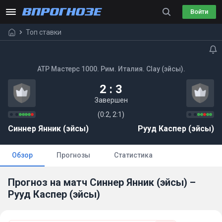
Войти
Топ ставки
ATP Мастерс 1000. Рим. Италия. Clay (эйсы).
2 : 3
Завершен
(0:2, 2:1)
Синнер Янник (эйсы)
Рууд Каспер (эйсы)
Обзор
Прогнозы
Статистика
Прогноз на матч Синнер Янник (эйсы) –
Рууд Каспер (эйсы)