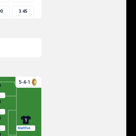
90
3.45
5-4-1
Gustav Mortensen
Henry Lawrence
1
David Robert Bates
Matthieu Epolo