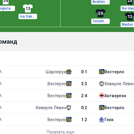
34
25
Ibrahim Karamoko
Doğucan Haspolat
13
59
Isa Sakamoto
13
Timothee Nkada
команд
Шарлеруа
0
:
1
Вестерло
А
Вестерло
3
:
3
Хеверле Лёве
А
Вестерло
2
:
4
Антверпен
А
Хеверле Лёвен
0
:
2
Вестерло
А
Вестерло
1
:
2
Генк
А
Показать еще