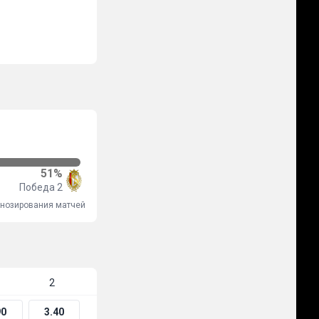
51%
Победа 2
огнозирования матчей
2
90
3.40