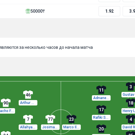
50000₸
1.92
3.
вляются за несколько часов до начала матча
3
11
46
Adnane Abid
90
Arthur Piedfort
18
17
Nacho Ferri
Rafiki Saïd
7
77
23
4
Allahyar Sayyadmanesh
Josimar Alcócer
Marco Ilaimaharitra
20