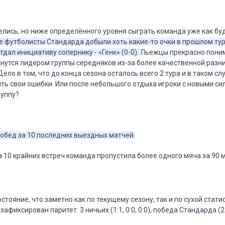
лись, но ниже определённого уровня сыграть команда уже как буд
е футболисты Стандарда добыли хоть какие-то очки в прошлом тур
дал инициативу сопернику - «Генк» (0-0).
Льежцы прекрасно поним
анутся лидером группы середняков из-за более качественной разни
Дело в том, что до конца сезона осталось всего 2 тура и в таком сл
ть свои ошибки. Или после небольшого отдыха игроки с новыми си
руппу?
побед за 10 последних выездных матчей.
а 10 крайних встреч команда пропустила более одного мяча за 90 м
тояние, что заметно как по текущему сезону, так и по сухой статис
зафиксирован паритет: 3 ничьих (1:1, 0:0, 0:0), победа Стандарда (2