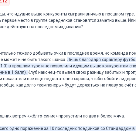
2.12
ы, что идущие выше конкуренты сыграли вничью в прошлом туре, 
ь первое место в группе середняков становятся заметно выше. Или
уже действуют на последнем издыхании?
тельно тяжело добывать очки в последнее время, но команда пон
ё может и не быть такого шанса.
Лишь благодаря характеру футбо
1:0) в прошлом туре и не позволили идущим выше конкурентам сп
ие в 1 балл).
Клуб наконец-то вывел свою разницу забитых и про
эти показатели всё ещё недостаточно хороши, чтобы обойти лидеров
 вообще, как долго «кемпенеры» будут держаться на плаву за счёт
машних встреч «жёлто-синие» пропустили по два и более мяча.
всего одно поражение за 10 последних поединков со Стандардом в 