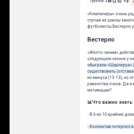
ТМ (2.5)
Прогноз:
Кф:
«Кемпенеры» очень рад
случае их шансы занят
футболисты Вестерло 
Вестерло
«Жёлто-синим» действи
следующем сезоне у не
обыграли «Шарлеруа» (
существовать (отставан
из минуса (13-13), но 
равенства очков. Да и
мотивации?
📊Что важно знать:
- В 6 из 10 крайних до
- Коллектив потерпел 