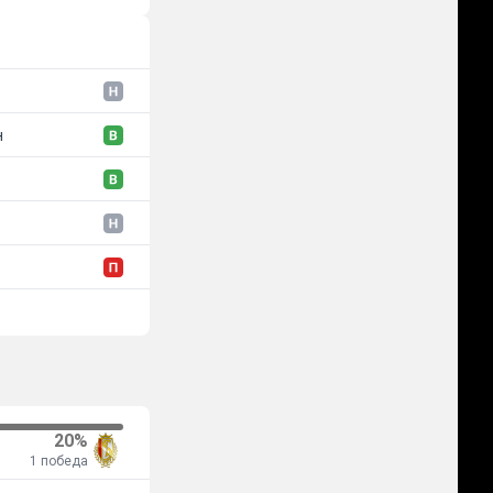
н
20%
1 победа