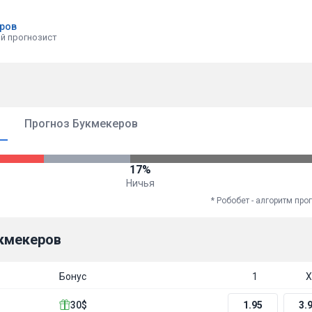
иров
й прогнозист
Прогноз Букмекеров
17%
Ничья
* Робобет - алгоритм пр
кмекеров
Бонус
1
Х
30$
1.95
3.