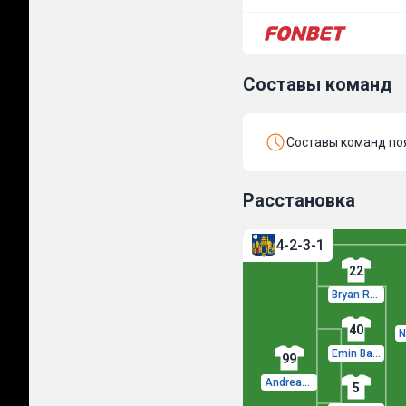
Составы команд
Составы команд поя
Расстановка
4-2-3-1
22
Bryan Reynolds
40
Emin Bayram
99
Andreas Jungdal
5