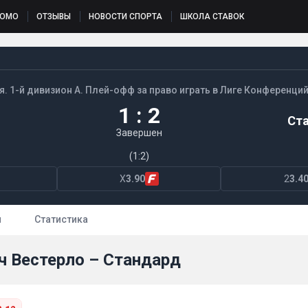
РОМО
ОТЗЫВЫ
НОВОСТИ СПОРТА
ШКОЛА СТАВОК
я. 1-й дивизион А. Плей-офф за право играть в Лиге Конференций
1 : 2
Ст
Завершен
(1:2)
X
3.90
2
3.4
ы
Статистика
ч Вестерло – Стандард