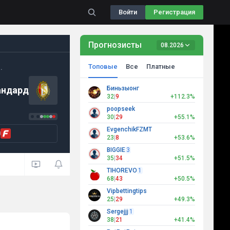
Войти
Регистрация
Прогнозисты
08.2026
Топовые
Все
Платные
.
андард
Биньзыонг
32
|
9
+112.3%
poopseek
30
|
29
+55.1%
EvgenchikFZMT
0
23
|
8
+53.6%
BIGGIE
3
35
|
34
+51.5%
TIHOREVO
1
68
|
43
+50.5%
Vipbettingtips
25
|
29
+49.3%
Sergejjj
1
38
|
21
+41.4%