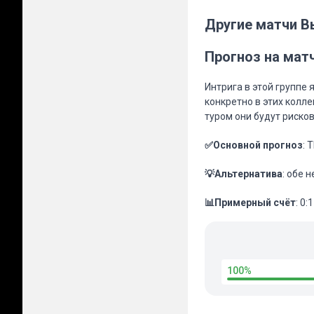
Другие матчи В
Прогноз на мат
Интрига в этой группе 
конкретно в этих колл
туром они будут риско
✅Основной прогноз
: 
💡Альтернатива
: обе 
📊Примерный счёт
: 0:1
100%