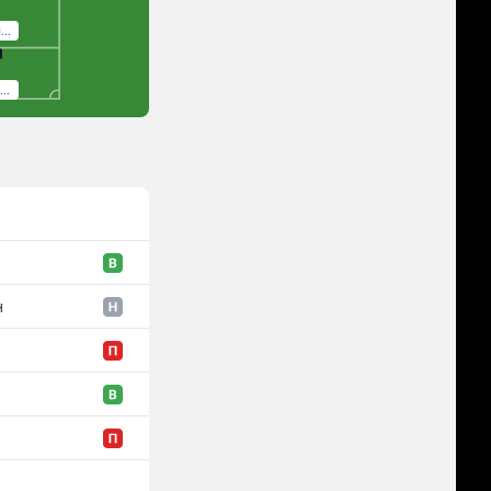
Ibe Hautekiet
Marlon Fossey
н