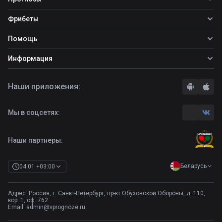
Все прогнозы
Фрибеты
Топ ставок
Фрибеты
Помощь
Прогнозы на футбол
Прогнозы на теннис
Школа ставок
Информация
Прогнозы на хоккей
Вопросы и ответы
О сайте
Стратегии
Наши приложения:
Правила
Бонусы букмекеров
Комментарии
Отзывы о БК
Мы в соцсетях:
Контакты
Полная версия
Наши партнеры:
Беларусь
04:01 +03:00
Адрес: Россия, г. Санкт-Петербург, пр-кт Обуховской Обороны, д. 110,
кор. 1, оф. 762
Email:
admin@vprognoze.ru