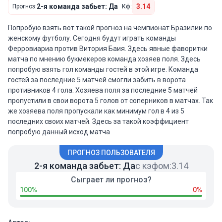
2-я команда забьет: Да
3.14
Прогноз:
Кф:
Попробую взять вот такой прогноз на чемпионат Бразилии по
женскому футболу. Сегодня будут играть команды
Ферровиариа против Витория Баия. Здесь явные фаворитки
матча по мнению букмекеров команда хозяев поля. Здесь
попробую взять гол команды гостей в этой игре. Команда
гостей за последние 5 матчей смогли забить в ворота
противников 4 гола. Хозяева поля за последние 5 матчей
пропустили в свои ворота 5 голов от соперников в матчах. Так
же хозяева поля пропускали как минимум гол в 4 из 5
последних своих матчей. Здесь за такой коэффициент
попробую данный исход матча
ПРОГНОЗ ПОЛЬЗОВАТЕЛЯ
2-я команда забьет: Да
с кэфом:
3.14
Сыграет ли прогноз?
100%
0%