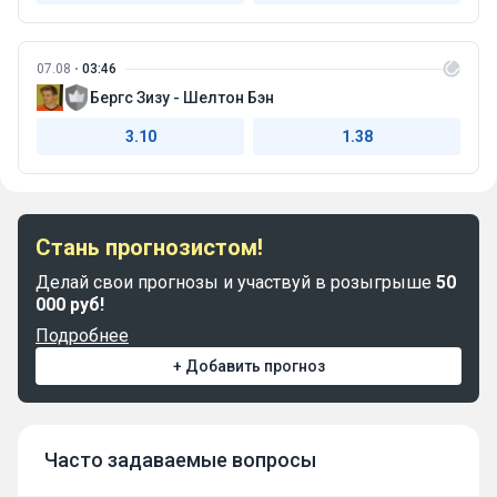
07.08
03:46
Бергс Зизу - Шелтон Бэн
3.10
1.38
Стань прогнозистом!
Делай свои прогнозы и участвуй в розыгрыше
50
000 руб!
Подробнее
+ Добавить прогноз
Часто задаваемые вопросы