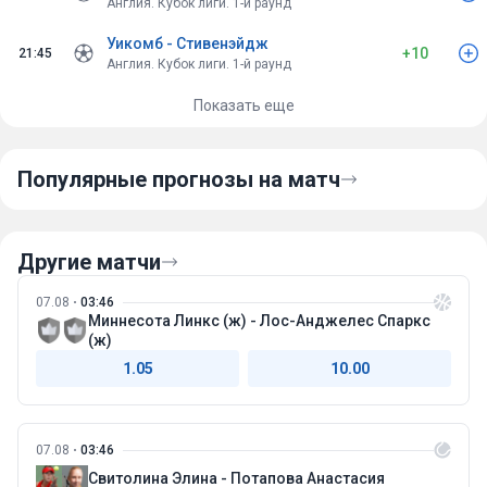
Англия. Кубок лиги. 1-й раунд
Уикомб - Стивенэйдж
+10
21:45
Англия. Кубок лиги. 1-й раунд
Показать еще
Популярные прогнозы на матч
Другие матчи
07.08
03:46
Миннесота Линкс (ж) - Лос-Анджелес Спаркс
(ж)
1.05
10.00
07.08
03:46
Свитолина Элина - Потапова Анастасия