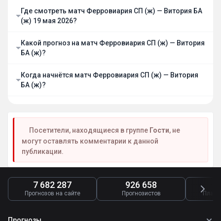
Где смотреть матч Ферровиария СП (ж) — Витория БА
(ж) 19 мая 2026?
Какой прогноз на матч Ферровиария СП (ж) — Витория
БА (ж)?
Когда начнётся матч Ферровиария СП (ж) — Витория
БА (ж)?
Посетители, находящиеся в группе
Гости
, не
могут оставлять комментарии к данной
публикации.
7 682 287
926 658
4
Прогнозов на сайте
Прогнозистов
Платн
Прогнозы