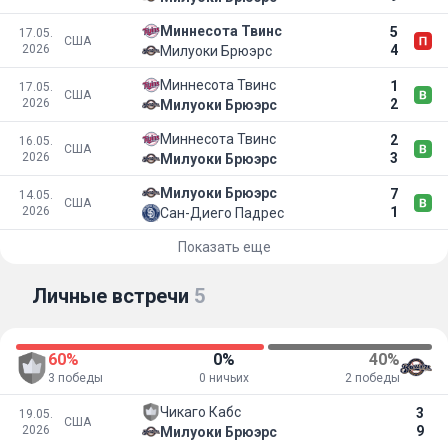
Миннесота Твинс
5
17.05.
США
2026
4
Милуоки Брюэрс
Миннесота Твинс
1
17.05.
США
2026
2
Милуоки Брюэрс
Миннесота Твинс
2
16.05.
США
2026
3
Милуоки Брюэрс
Милуоки Брюэрс
7
14.05.
США
2026
1
Сан-Диего Падрес
Показать еще
Личные встречи
5
60%
0%
40%
3 победы
0 ничьих
2 победы
Чикаго Кабс
3
19.05.
США
2026
9
Милуоки Брюэрс