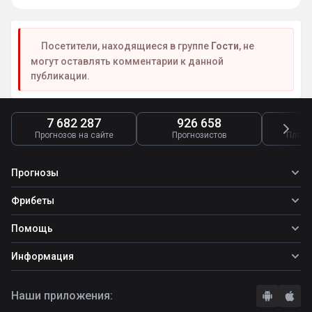
Посетители, находящиеся в группе
Гости
, не
могут оставлять комментарии к данной
публикации.
7 682 287
926 658
4
Прогнозов на сайте
Прогнозистов
Платн
Прогнозы
Все прогнозы
Фрибеты
Топ ставок
Фрибеты
Помощь
Прогнозы на футбол
Прогнозы на теннис
Школа ставок
Информация
Прогнозы на хоккей
Вопросы и ответы
О сайте
Стратегии
Наши приложения:
Правила
Бонусы букмекеров