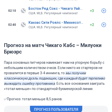
Бостон Ред Сокс - Чикаго Уайт Сокс
+3
02:10
США. MLB. Регулярный чемпионат
Канзас Сити Роялс - Миннесота Твинс
+2
02:40
США. MLB. Регулярный чемпионат
Прогноз на матч Чикаго Кабс – Милуоки
Брюэрс
Пара основных питчеров намекает нам на упорную борьбу с
небольшим количеством очков. Если никто из стартеров не
провалится в первые 3-4 иннинга, то
мы получим
классическую дуэль подающих, где каждый будет терпеливо
выжидать ошибку противника
. Есть все основания заиграть
«тотал меньше» по стандартной букмекерской линии.
✅Прогноз: тотал меньше 8,5 ранов.
ПРОГНОЗ ПОЛЬЗОВАТЕЛЯ