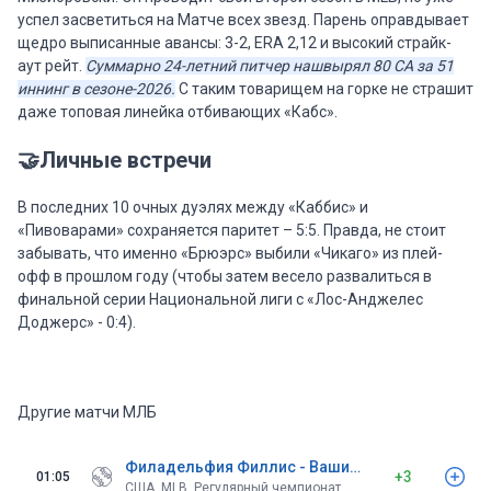
успел засветиться на Матче всех звезд. Парень оправдывает
щедро выписанные авансы: 3-2, ERA 2,12 и высокий страйк-
аут рейт.
Суммарно 24-летний питчер нашвырял 80 СА за 51
иннинг в сезоне-2026.
С таким товарищем на горке не страшит
даже топовая линейка отбивающих «Кабс».
🤝Личные встречи
В последних 10 очных дуэлях между «Каббис» и
«Пивоварами» сохраняется паритет – 5:5. Правда, не стоит
забывать, что именно «Брюэрс» выбили «Чикаго» из плей-
офф в прошлом году (чтобы затем весело развалиться в
финальной серии Национальной лиги с «Лос-Анджелес
Доджерс» - 0:4).
Другие матчи МЛБ
Филадельфия Филлис - Вашингтон Нэшионалс
+3
01:05
США. MLB. Регулярный чемпионат