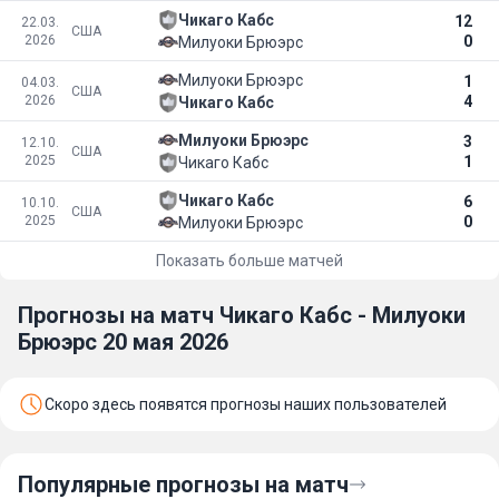
Чикаго Кабс
12
22.03.
США
2026
0
Милуоки Брюэрс
Милуоки Брюэрс
1
04.03.
США
2026
4
Чикаго Кабс
Милуоки Брюэрс
3
12.10.
США
2025
1
Чикаго Кабс
Чикаго Кабс
6
10.10.
США
2025
0
Милуоки Брюэрс
Показать больше матчей
Прогнозы на матч Чикаго Кабс - Милуоки
Брюэрс 20 мая 2026
Скоро здесь появятся прогнозы наших пользователей
Популярные прогнозы на матч