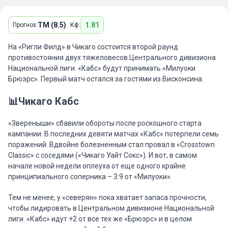
ТМ (8.5)
1.81
Прогноз:
Кф:
На «Ригли Филд» в Чикаго состоится второй раунд
противостояния двух тяжеловесов Центрального дивизиона
Национальной лиги. «Кабс» будут принимать «Милуоки
Брюэрс». Первый матч остался за гостями из Висконсина.
📊Чикаго Кабс
«Звереныши» сбавили обороты после роскошного старта
кампании. В последних девяти матчах «Кабс» потерпели семь
поражений. Вдвойне болезненным стал провал в «Crosstown
Classic» с соседями («Чикаго Уайт Сокс»). И вот, в самом
начале новой недели оплеуха от еще одного крайне
принципиального соперника – 3:9 от «Милуоки».
Тем не менее, у «северян» пока хватает запаса прочности,
чтобы лидировать в Центральном дивизионе Национальной
лиги. «Кабс» идут +2 от все тех же «Брюэрс» и в целом