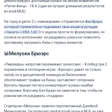
демонстрируют достойный баланс на своем знаменитом
«Ригли Филд» - 18-6 (один из лучших домашних результатов
во всей MLB).
На горку в game 2 с «пивоварами» отправляется
Бен Браун,
который стремительно поднимает свои акции в ротации
«Чикаго» с ERA 1,60.
Его задача проста по формулировке, но
сложна по исполнению: не раздавать уоки и не позволять
противнику загружать базы с первых иннингов.
📊Милуоки Брюэрс
«Пивовары» напротив переживают ренессанс – 8 побед при 2
поражениях в последних играх. «Брюэрс» давят не только
силой, но и дисциплиной: команда из Висконсина
обеспечивает трафик на базах, заставляет соперника
бросать лишние питчи и конвертирует в раны ошибки
соперника. Впрочем, Бен Браун не замечен в том, чтобы на
ровном месте раздавать «подарки».
Стартером «Милуоки» заявлен перспективный Джейкоб
Мизиоровски. Он проводит свой второй сезон в MLB, но уже