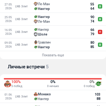
Ле-Ман
55
27.05.
LNB Элит
2026
64
Нантер
Нантер
90
25.05.
LNB Элит
2026
74
Ле-Ман
Нантер
66
16.05.
LNB Элит
2026
79
Шоле
Гравлин
80
09.05.
LNB Элит
2026
85
Нантер
Показать еще
Личные встречи
5
100%
0%
0%
5 побед
0 ничьих
0 побед
Монако
103
01.06.
LNB Элит
2026
88
Нантер