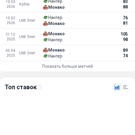
Нантер
83
10.03.
Кубок
2026
88
Монако
Нантер
76
15.02.
LNB Элит
2026
81
Монако
Монако
105
21.12.
LNB Элит
2025
98
Нантер
Монако
89
05.04.
LNB Элит
2025
74
Нантер
Показать больше матчей
Топ ставок