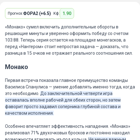
ФОРА2 (+6.5)
1.90
Прогноз:
Кф:
«Монако» сумел включить дополнительные обороты в
решающие минуты и уверенно оформить победу со счетом
103:88. Теперь серия остается на площадке монегасков, а
перед «Нантером» стоит непростая задача — доказать, что
разница в 15 очков не отражает реального соотношения сил.
Монако
Первая встреча показала главное преимущество команды
Василиса Спанулиса — умение добавлять именно тогда, когда
это необходимо.
До заключительной четверти игра
оставалась вполне рабочей для обеих сторон, но затем
фаворит просто задавил соперника глубиной состава и
качеством исполнения.
Особенно впечатляет эффективность нападения. «Монако»
реализовал 71% двухочковых бросков и постоянно находил
возможности атаковать из-под кольца.
Не менее важным