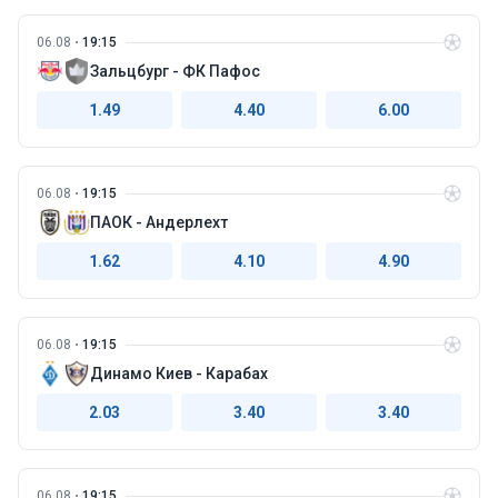
06.08
19:15
Зальцбург - ФК Пафос
1.49
4.40
6.00
06.08
19:15
ПАОК - Андерлехт
1.62
4.10
4.90
06.08
19:15
Динамо Киев - Карабах
2.03
3.40
3.40
06.08
19:15