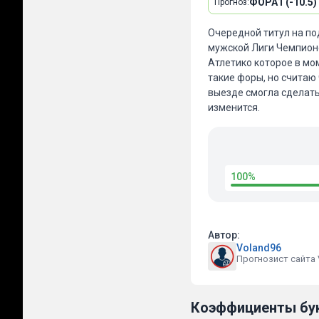
ФОРА1 (-10.5)
Прогноз:
Очередной титул на по
мужской Лиги Чемпионо
Атлетико которое в мо
такие форы, но считаю
выезде смогла сделат
изменится.
100%
Автор:
Voland96
Прогнозист сайта
Коэффициенты бу