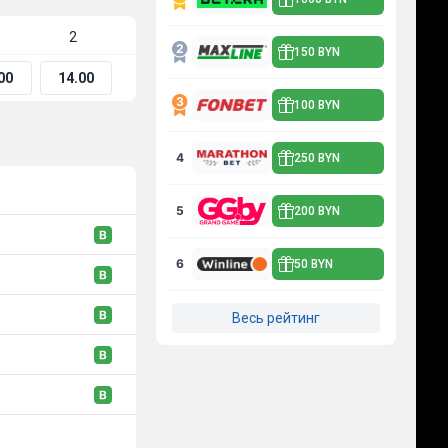
2
150 BYN
00
14.00
100 BYN
4
250 BYN
5
200 BYN
6
50 BYN
Весь рейтинг