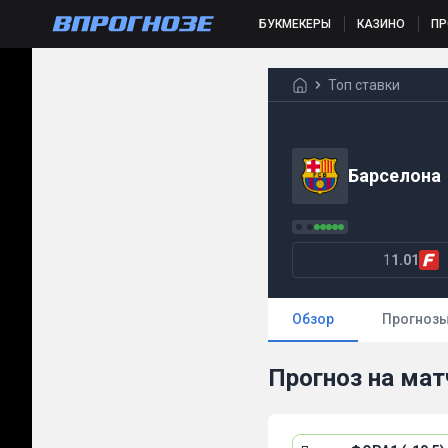
БУКМЕКЕРЫ
КАЗИНО
П
Топ ставки
Барселона
1
1.01
Обзор
Прогноз
Прогноз на мат