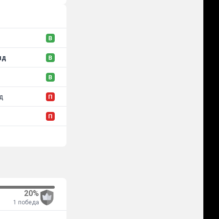
ид
ь
д
20%
1 победа