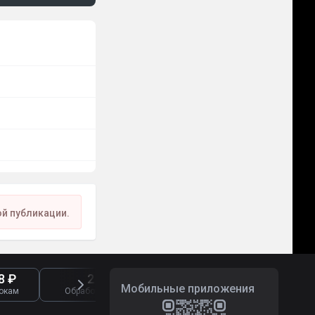
ой публикации.
8 ₽
2 722
6 847
Мобильные приложения
окам
Обработано жалоб
Отзывы о букмекерах