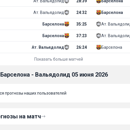
Ат. Вальядолид
28
:
39
Барселона
Ат. Вальядолид
24
:
32
Барселона
Барселона
35
:
25
Ат. Вальядоли
Барселона
37
:
23
Ат. Вальядоли
Ат. Вальядолид
26
:
24
Барселона
Показать больше матчей
 Барселона - Вальядолид 05 июня 2026
тся прогнозы наших пользователей
гнозы на матч