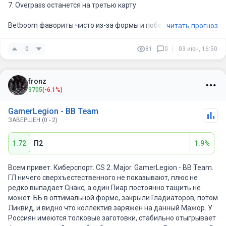
7. Overpass останется на третью карту
Betboom фавориты чисто из-за формы и победы над
читать прогноз
соперником в апреле. Легион уже давно в отличной форме и
за счет 3 карт и отсутствия даста сможет победить.
0
81
0
03 июн, 16:50
fronz
3705
(-6.1%)
GamerLegion - BB Team
ЗАВЕРШЕН (0 - 2)
1.72
П2
1.9%
Всем привет. Киберспорт. CS 2. Major. GamerLegion - BB Team.
ГЛ ничего сверхъестественного не показывают, плюс не
редко выпадает Снакс, а один Пиар постоянно тащить не
может. ББ в оптимальной форме, закрыли Гладиаторов, потом
Ликвид, и видно что коллектив заряжен на данный Мажор. У
Россиян имеются толковые заготовки, стабильно отыгрывает