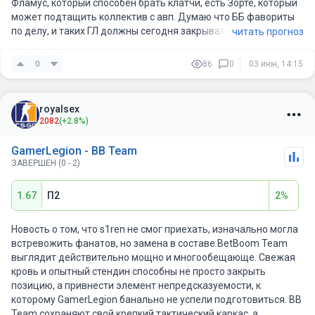
Фламус, который способен брать клатчи, есть Зорте, который
может подтащить коллектив с авп. Думаю что ББ фавориты
по делу, и таких ГЛ должны сегодня закрывать, ББ мощнее.
читать прогноз
Всем удачи!
0
86
0
03 июн, 14:15
royalsex
2082
(+2.8%)
GamerLegion - BB Team
ЗАВЕРШЕН (0 - 2)
1.67
П2
2%
Новость о том, что s1ren не смог приехать, изначально могла
встревожить фанатов, но замена в составе BetBoom Team
выглядит действительно мощно и многообещающе. Свежая
кровь и опытный стендин способны не просто закрыть
позицию, а привнести элемент непредсказуемости, к
которому GamerLegion банально не успели подготовиться. BB
Team сохраняют свой крепкий тактический каркас, а