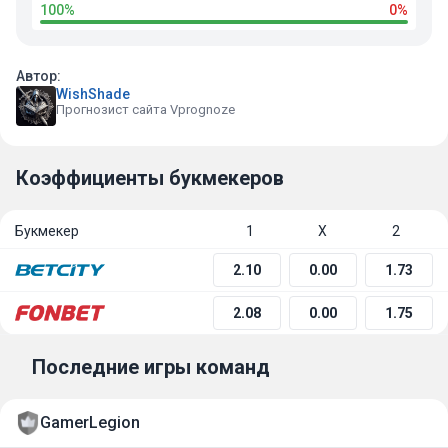
100%
0%
Автор:
WishShade
Прогнозист сайта Vprognoze
Коэффициенты букмекеров
Букмекер
1
Х
2
2.10
0.00
1.73
2.08
0.00
1.75
Последние игры команд
GamerLegion