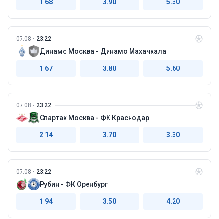
1.68
3.90
5.30
07.08
23:22
Динамо Москва - Динамо Махачкала
1.67
3.80
5.60
07.08
23:22
Спартак Москва - ФК Краснодар
2.14
3.70
3.30
07.08
23:22
Рубин - ФК Оренбург
1.94
3.50
4.20