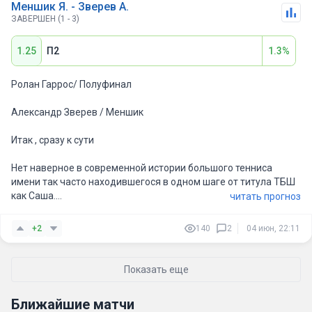
Меншик Я. - Зверев А.
ЗАВЕРШЕН (1 - 3)
1.25
П2
1.3%
Ролан Гаррос/ Полуфинал
Александр Зверев / Меншик
Итак , сразу к сути
Нет наверное в современной истории большого тенниса
имени так часто находившегося в одном шаге от титула ТБШ
как Саша.
читать прогноз
4 или 5 финалов , опустошающий финал против Тима заложил
+2
140
2
04 июн, 22:11
фундамент психологического изъяна для Александра, после
этого финала , все последующие проходили почти по
одинаковому сценарию , Саша мог повести 2-0 по сетам и
Показать еще
проиграть .
Ближайшие матчи
К сути, это удивительный по своей непредсказуемости Ролан