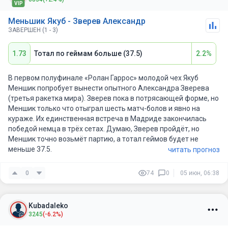
VIP
теннис. Не удивлюсь конечно, если сегодня Меншик выйдет и
пропадёт подача и начнёт всё в аут лупить, но если всё
Меньшик Якуб - Зверев Александр
пойдёт по плану, я здесь жду минимум 3:1 в какую-то сторону
ЗАВЕРШЕН (1 - 3)
1.73
Тотал по геймам больше (37.5)
2.2%
В первом полуфинале «Ролан Гаррос» молодой чех Якуб
Меншик попробует вынести опытного Александра Зверева
(третья ракетка мира). Зверев пока в потрясающей форме, но
Меншик только что отыграл шесть матч-болов и явно на
кураже. Их единственная встреча в Мадриде закончилась
победой немца в трёх сетах. Думаю, Зверев пройдёт, но
Меншик точно возьмёт партию, а тотал геймов будет не
меньше 37.5.
читать прогноз
0
74
0
05 июн, 06:38
Kubadaleko
3245
(-6.2%)