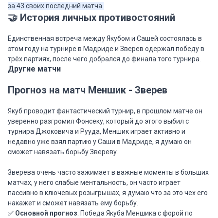
за 43 своих последний матча.
🤝 История личных противостояний
Единственная встреча между Якубом и Сашей состоялась в
этом году на турнире в Мадриде и Зверев одержал победу в
трёх партиях, после чего добрался до финала того турнира.
Другие матчи
Прогноз на матч Меншик - Зверев
Якуб проводит фантастический турнир, в прошлом матче он
уверенно разгромил Фонсеку, который до этого выбил с
турнира Джоковича и Рууда, Меншик играет активно и
недавно уже взял партию у Саши в Мадриде, я думаю он
сможет навязать борьбу Звереву.
Зверева очень часто зажимает в важные моменты в больших
матчах, у него слабые ментальность, он часто играет
пассивно в ключевых розыгрышах, я думаю что за это чех его
накажет и сможет навязать ему борьбу.
✅
Основной прогноз
: Победа Якуба Меншика с форой по