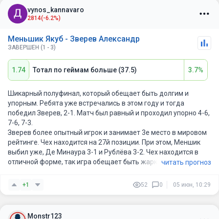
успех для двадцатилетнего чеха. Однако именно в подобных
vynos_kannavaro
матчах зачастую начинает сказываться отсутствие опыта
2814
(-6.2%)
выступлений под максимальным давлением.
Меньшик Якуб - Зверев Александр
Зверев же давно привык к таким встречам. За его плечами
ЗАВЕРШЕН (1 - 3)
несколько финалов турниров Большого Шлема, огромное
количество полуфиналов и решающих матчей на крупнейших
1.74
Тотал по геймам больше (37.5)
3.7%
турнирах мира. Последние годы немец стабильно находится
среди сильнейших игроков планеты и практически постоянно
входит в число лучших теннисистов мирового рейтинга.
Шикарный полуфинал, который обещает быть долгим и
упорным. Ребята уже встречались в этом году и тогда
Вообще, если посмотреть на последние сезоны, то регулярно
победил Зверев, 2-1. Матч был равный и проходил упорно 4-6,
останавливают Зверева в основном только Янник Синнер и
7-6, 7-3.
Карлос Алькарас. Именно они чаще всего становятся для
Зверев более опытный игрок и занимает 3е место в мировом
него непреодолимым препятствием на поздних стадиях
рейтинге. Чех находится на 27й позиции. При этом, Меншик
крупных турниров. Сейчас ситуация складывается для
выбил уже, Де Минаура 3-1 и Рублёва 3-2. Чех находится в
Александра максимально благоприятно. Возможность
отличной форме, так игра обещает быть жаркой.
читать прогноз
наконец-то завоевать долгожданный титул Большого Шлема
выглядит как никогда реальной, и такой шанс упускать
+1
52
0
05 июн, 10:29
нельзя.
Особенно впечатляет игра Зверева на нынешнем турнире. За
Monstr123