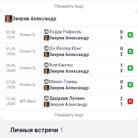
Показать еще
Зверев Александр
Ходар Рафаэль
0
02.06.
Ролан Гаррос
2026
3
Зверев Александр
Де Йеспер Йонг
0
31.05.
Ролан Гаррос
2026
3
Зверев Александр
Али Кантен
1
29.05.
Ролан Гаррос
2026
3
Зверев Александр
Махач Томаш
0
27.05.
Ролан Гаррос
2026
3
Зверев Александр
Дардери Лучано
2
12.05.
ATP Мастерс 1000
2026
1
Зверев Александр
Показать еще
Личные встречи
1