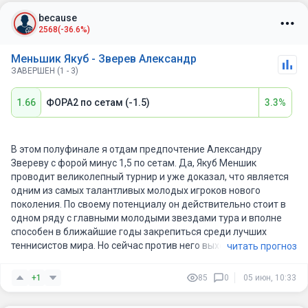
because
2568
(-36.6%)
Меньшик Якуб - Зверев Александр
ЗАВЕРШЕН (1 - 3)
1.66
ФОРА2 по сетам (-1.5)
3.3%
В этом полуфинале я отдам предпочтение Александру
Звереву с форой минус 1,5 по сетам. Да, Якуб Меншик
проводит великолепный турнир и уже доказал, что является
одним из самых талантливых молодых игроков нового
поколения. По своему потенциалу он действительно стоит в
одном ряду с главными молодыми звездами тура и вполне
способен в ближайшие годы закрепиться среди лучших
теннисистов мира. Но сейчас против него выходит игрок
читать прогноз
совершенно другого уровня опыта.
+1
85
0
05 июн, 10:33
Для Меншика это первый полуфинал турнира Большого
Шлема в карьере. Сам выход на такую стадию уже огромный