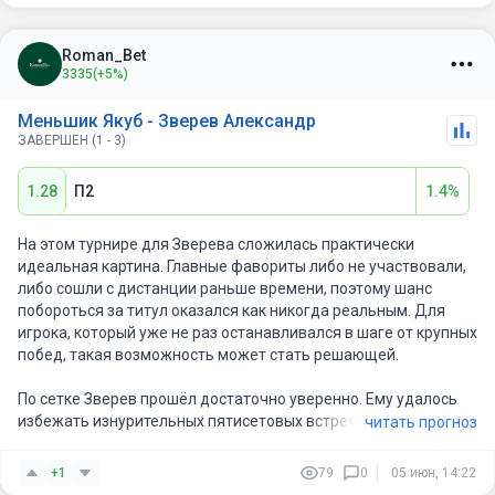
четвертьфинал однозначно можно занести в актив чеху.
Вообще по пути на «Шлем» Якуб обыграл Дроге, Навоне, Де
Минора, Рублёва и Фонсеку.
Roman_Bet
Зверев традиционно высокий уровень показывает от турнира
3335
(+5%)
к турниру. Немец на этом «Ролан Гаррос» суммарно проиграл
лишь одну партию, последовательно пройдя Бонзи, Махача,
Меньшик Якуб - Зверев Александр
Али, Де Йонга и Ходара.
ЗАВЕРШЕН (1 - 3)
Личные встречи
1.28
П2
1.4%
Парни единственный раз сыграли в нынешнем сезоне - в
апреле на стадии 1/8 финала грунтового турнира АТР 1000 в
На этом турнире для Зверева сложилась практически
Мадриде Александр был сильнее 2:1 (6-4, 6-7, 6-3).
идеальная картина. Главные фавориты либо не участвовали,
либо сошли с дистанции раньше времени, поэтому шанс
Рейтинг игроков
побороться за титул оказался как никогда реальным. Для
игрока, который уже не раз останавливался в шаге от крупных
Зверев находится на третьей позиции в рейтинге АТР, и
побед, такая возможность может стать решающей.
максимально Александр забирался на вторую строчку (июнь
2022-го года). Меньшик — 27-я ракетка планеты. Наивысший
По сетке Зверев прошёл достаточно уверенно. Ему удалось
рейтинг чеха — 12-я позиция (март 2026-го). У Якуба в
избежать изнурительных пятисетовых встреч, благодаря
читать прогноз
текущем сезоне в среднем на 100 подач 15 эйсов, у Саши —
чему он подходит к решающим матчам с хорошим запасом
12.
сил. В поединке против молодого и амбициозного соперника
+1
79
0
05 июн, 14:22
он показал максимальную концентрацию и дал понять, что не