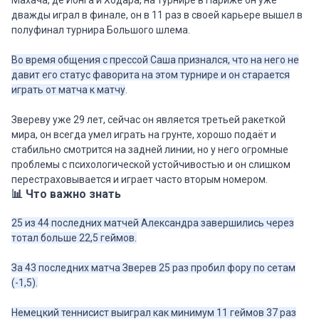
Махача, де Йонга и Ходара, на турнире в Париже он уже
дважды играл в финале, он в 11 раз в своей карьере вышел в
полуфинал турнира Большого шлема.
Во время общения с прессой Саша признался, что на него не
давит его статус фаворита на этом турнире и он старается
играть от матча к матчу
.
Звереву уже 29 лет, сейчас он является третьей ракеткой
мира, он всегда умел играть на грунте, хорошо подаёт и
стабильно смотрится на задней линии, но у него огромные
проблемы с психологической устойчивостью и он слишком
перестраховывается и играет часто вторым номером.
📊 Что важно знать
25 из 44 последних матчей Александра завершились через
тотал больше 22,5 геймов.
За 43 последних матча Зверев 25 раз пробил фору по сетам
(-1,5).
Немецкий теннисист выиграл как минимум 11 геймов 37 раз