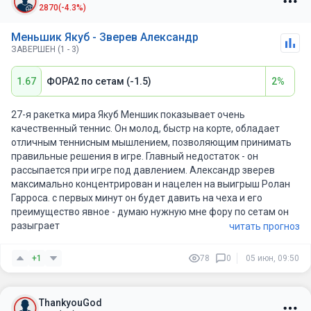
пять матчей он отдал всего один сет, а в четвертьфинале
2870
(-4.3%)
уверенно разобрался с одним из самых перспективных
молодых игроков тура. Немец выглядит очень собранным,
Меньшик Якуб - Зверев Александр
прекрасно действует на своей подаче и практически не
ЗАВЕРШЕН (1 - 3)
допускает провалов по ходу встреч.
1.67
ФОРА2 по сетам (-1.5)
2%
Меншик, безусловно, способен навязать борьбу. Его мощная
подача и агрессивный стиль позволяют рассчитывать как
минимум на отдельные успешные отрезки матча. Не
27-я ракетка мира Якуб Меншик показывает очень
исключаю, что чех даже сможет взять один сет. Но на
качественный теннис. Он молод, быстр на корте, обладает
дистанции пятисетового поединка преимущество опыта,
отличным теннисным мышлением, позволяющим принимать
стабильности и психологической устойчивости должно
правильные решения в игре. Главный недостаток - он
сказаться.
рассыпается при игре под давлением. Александр зверев
максимально концентрирован и нацелен на выигрыш Ролан
Ожидаю, что Зверев будет контролировать ход встречи и в
Гарроса. с первых минут он будет давить на чеха и его
итоге добьется победы. Даже если Меншик сумеет зацепить
преимущество явное - думаю нужную мне фору по сетам он
одну партию, немец вполне способен закрыть матч со счетом
разыграет
читать прогноз
3:1.
+1
78
0
05 июн, 09:50
ThankyouGod