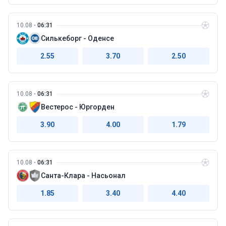
10.08
06:31
Силькеборг - Оденсе
2.55
3.70
2.50
10.08
06:31
Вестерос - Юргорден
3.90
4.00
1.79
10.08
06:31
Санта-Клара - Насьонал
1.85
3.40
4.40