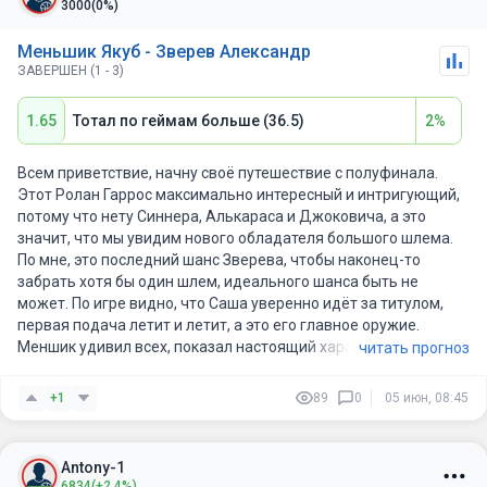
3000
(0%)
Меньшик Якуб - Зверев Александр
ЗАВЕРШЕН (1 - 3)
1.65
Тотал по геймам больше (36.5)
2%
Всем приветствие, начну своё путешествие с полуфинала.
Этот Ролан Гаррос максимально интересный и интригующий,
потому что нету Синнера, Алькараса и Джоковича, а это
значит, что мы увидим нового обладателя большого шлема.
По мне, это последний шанс Зверева, чтобы наконец-то
забрать хотя бы один шлем, идеального шанса быть не
может. По игре видно, что Саша уверенно идёт за титулом,
первая подача летит и летит, а это его главное оружие.
Меншик удивил всех, показал настоящий характер, ведь
читать прогноз
после тяжёлый победы над Навоне (3:2) в конце упал на корт
и не мог подняться, даже на носилках унесли. Но потом тип
+1
89
0
05 июн, 08:45
просто обыграл Де Минора, Рублёва и Фонсеку, вышел но
новый уровень. И то что показал против Фонсеки, это
впечатляюще, как и у Зверева, все подачи летели, доставал
Antony-1
сложные дропшоты, короче показал действительно высший
6834
(+2.4%)