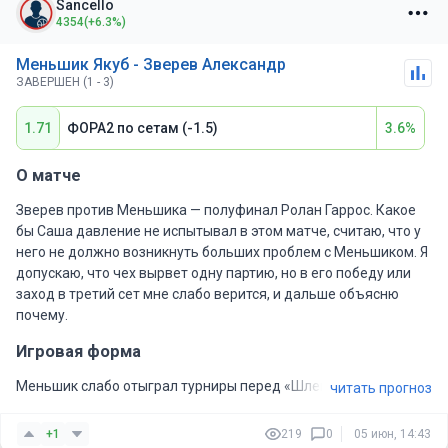
Sancello
4354
(+6.3%)
Меньшик Якуб - Зверев Александр
ЗАВЕРШЕН (1 - 3)
1.71
ФОРА2 по сетам (-1.5)
3.6%
О матче
Зверев против Меньшика — полуфинал Ролан Гаррос. Какое
бы Саша давление не испытывал в этом матче, считаю, что у
него не должно возникнуть больших проблем с Меньшиком. Я
допускаю, что чех вырвет одну партию, но в его победу или
заход в третий сет мне слабо верится, и дальше объясню
почему.
Игровая форма
Меньшик слабо отыграл турниры перед «Шлемом», и нельзя
читать прогноз
сказать, что первые раунды на «Ролан Гаррос» у него были
очень качественными. Однако четвёртый круг и
+1
219
0
05 июн, 14:43