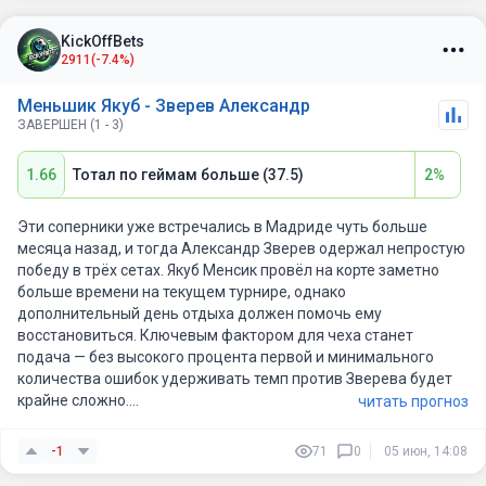
Франции проиграл во втором раунде португальцу Роша.
KickOffBets
Вывод
2911
(-7.4%)
Зверев очень уверенно прошёл в полуфинал, и ему, по сути,
Меньшик Якуб - Зверев Александр
даже не пришлось прикладывать максимальные усилия для
ЗАВЕРШЕН (1 - 3)
победы. Меньшик, пускай и имел более тяжёлую сетку, всё же
выглядит уязвимым из-за того, что подача ему здесь
1.66
Тотал по геймам больше (37.5)
2%
помогает не так сильно, как на быстрых кортах, и вообще
песок он чувствует не очень хорошо. Зверев будет цеплять
больше остальных подачи Якуба, а в размене на задней линии
Эти соперники уже встречались в Мадриде чуть больше
я не вижу, почему Саша должен проигрывать. Совсем
месяца назад, и тогда Александр Зверев одержал непростую
недавно соперники встречались в Мадриде, и там, где
победу в трёх сетах. Якуб Менсик провёл на корте заметно
условия получше для чеха, немец сделал три брейка за три
больше времени на текущем турнире, однако
дополнительный день отдыха должен помочь ему
сета. Зверев чаще делает брейки и лучше держит подачу, он
восстановиться. Ключевым фактором для чеха станет
сильнее в размене и лучше работает ногами и,
подача — без высокого процента первой и минимального
соответственно, лучше защищается.
количества ошибок удерживать темп против Зверева будет
крайне сложно.
читать прогноз
Опыт, стабильность и уровень игры немца делают его
-1
71
0
05 июн, 14:08
логичным фаворитом в борьбе за выход в финал. Более того,