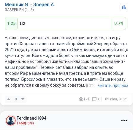
Меншик Я. - Зверев А.
ЗАВЕРШЕН (1 - 3)
1.25
П2
0.7%
На зло всем диванным экспертам, включая и меня, на игру
против Ходара вышел тот самый праймовый Зверев, образца
2021 года, где за плечами золото Олимпиады, итоговый и ещё
куча титулов. Все ожидали борьбы, и как минимум один сет от
Рафика, но как говорил известный классик "ваши ожидания -
ваши проблемы". Первый сет Саша забрал на опыте, во
втором Рафа заменитель начал грести, а в третьем вообще
поплыл! Бросилось в глаза то, что за весь матч, Саша ни разу
не обратился к своему боксу за советом, а это означает что
читать прогноз
Александр Михайлович провел колоссальную работу по
изучению всех аспектов игры соперника, поэтому Зверев был
0
121
0
05 июн, 01:21
готов ко всему. Ну а что касается Меньшика, то его игру более
скрупулёзно разобрали на винтики, собрали обратно, а
лишние детальки выкинули.
Ferdinand1894
1468
(-5%)