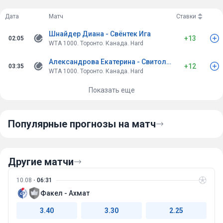
Гаррос, Карлос пропустил турнир , Янник вылетел в 3 раунде ,
если не ошибаюсь, Рууд уступил в 1/8 Фонсеке , выигравшего
Дата
Матч
Ставки
Новака.
Шнайдер Диана - Свёнтек Ига
Когда , если не сейчас, когда , такого карт бланша от китов
+13
02:05
WTA 1000. Торонто. Канада. Hard
нового поколения эры big three , более вряд-ли предвидится,
поэтому , победа Александра Зверева .
Александрова Екатерина - Свитолина Элина
+12
03:35
WTA 1000. Торонто. Канада. Hard
Показать еще
Популярные прогнозы на матч
Другие матчи
10.08
06:31
Факел - Ахмат
3.40
3.30
2.25