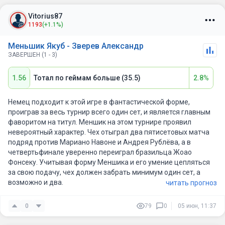
среди оставшихся участников Зверев по праву считается
одним из главных претендентов на титул Кубок Мушкетеров.
Vitorius87
Тем не менее, стилистика противостояния указывает на
1193
(+1.1%)
затяжной сценарий: Менсик способен цепляться за свои
геймы и навязывать борьбу, особенно если будет стабилен на
Меньшик Якуб - Зверев Александр
подаче.
ЗАВЕРШЕН (1 - 3)
С учётом их предыдущего матча и текущих условий, наиболее
1.56
Тотал по геймам больше (35.5)
2.8%
вероятен конкурентный поединок с плотными сетами.
Прогноз: тотал больше 36,5 геймов.
Немец подходит к этой игре в фантастической форме,
проиграв за весь турнир всего один сет, и является главным
фаворитом на титул. Меншик на этом турнире проявил
невероятный характер. Чех отыграл два пятисетовых матча
подряд против Мариано Навоне и Андрея Рублёва, а в
четвертьфинале уверенно переиграл бразильца Жоао
Фонсеку. Учитывая форму Меншика и его умение цепляться
за свою подачу, чех должен забрать минимум один сет, а
возможно и два.
читать прогноз
0
79
0
05 июн, 11:37