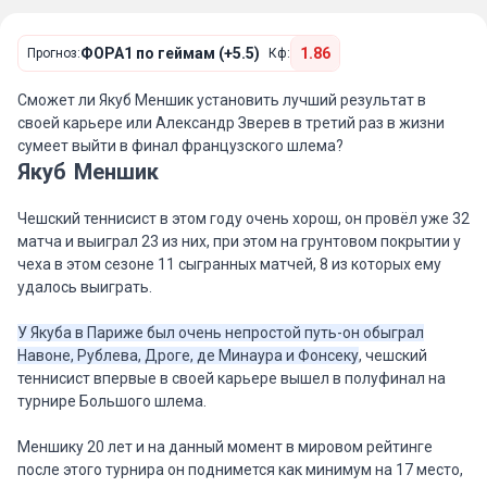
ФОРА1 по геймам (+5.5)
1.86
Прогноз:
Кф:
Сможет ли Якуб Меншик установить лучший результат в
своей карьере или Александр Зверев в третий раз в жизни
сумеет выйти в финал французского шлема?
Якуб Меншик
Чешский теннисист в этом году очень хорош, он провёл уже 32
матча и выиграл 23 из них, при этом на грунтовом покрытии у
чеха в этом сезоне 11 сыгранных матчей, 8 из которых ему
удалось выиграть.
У Якуба в Париже был очень непростой путь-он обыграл
Навоне, Рублева, Дроге, де Минаура и Фонсеку
, чешский
теннисист впервые в своей карьере вышел в полуфинал на
турнире Большого шлема.
Меншику 20 лет и на данный момент в мировом рейтинге
после этого турнира он поднимется как минимум на 17 место,