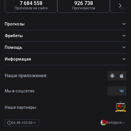
7 684 558
926 738
4
Прогнозов на сайте
Прогнозистов
Платн
Прогнозы
Все прогнозы
Фрибеты
Топ ставок
Фрибеты
Помощь
Прогнозы на футбол
Прогнозы на теннис
Школа ставок
Информация
Прогнозы на хоккей
Вопросы и ответы
О сайте
Стратегии
Наши приложения:
Правила
Бонусы букмекеров
Комментарии
Отзывы о БК
Мы в соцсетях:
Контакты
Полная версия
Наши партнеры:
Беларусь
06:48 +03:00