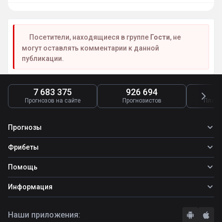
Посетители, находящиеся в группе
Гости
, не
могут оставлять комментарии к данной
публикации.
7 683 375
926 694
4
Прогнозов на сайте
Прогнозистов
Платн
Прогнозы
Все прогнозы
Фрибеты
Топ ставок
Фрибеты
Помощь
Прогнозы на футбол
Прогнозы на теннис
Школа ставок
Информация
Прогнозы на хоккей
Вопросы и ответы
О сайте
Стратегии
Наши приложения:
Правила
Бонусы букмекеров