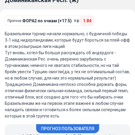
Доминиканская Респ. (ж)
ФОРА2 по очкам (+17.5)
1.84
Прогноз:
Кф:
Бразильянки турнир начали нормально, с будничной победы
3-1 над нидерландками, которые будут бороться за плей-офф
в этом розыгрыше лиги наций.
Тут вновь, хотел бы больше рассуждать об андердоге -
Доминиканская Рес. очень уверенно зарубилась с
турчанками, немного не хватало стабильности, но на тай
брейк увести Турцию смогли(да, у тех не оптимальный состав,
но в любом случае, для них это нормальный результат)
Традационно Доминикана неплохо способна держать форы,
отличная физически сильная команда, сильный первый темп,
отличный блок, всё создано для того что бы набирать очки.
Бразильянкам же на первом этапе важнее в любом случае
наладить связки и готовиться к более сильным соперницам
которые в этой группе есть.
ПРОГНОЗ ПОЛЬЗОВАТЕЛЯ