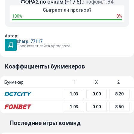
ФОРА2 по очкам (+17.5)
с кэфом:
1.84
Сыграет ли прогноз?
100%
0%
Автор:
sharp_77117
Прогнозист сайта Vprognoze
Коэффициенты букмекеров
Букмекер
1
Х
2
1.03
0.00
8.20
1.03
0.00
8.50
Последние игры команд