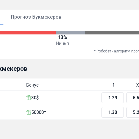
Прогноз Букмекеров
13%
Ничья
* Робобет - алгоритм пр
кмекеров
Бонус
1
Х
30$
1.29
5.
50000₸
1.30
5.