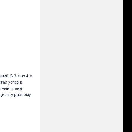
ий. В 3-х из 4-х
тал успех в
ртный тренд
ициенту равному