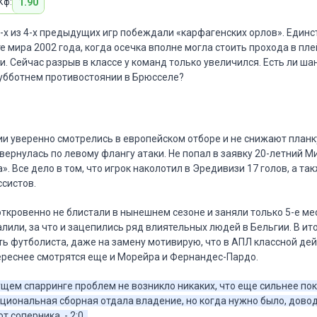
1.90
Кф:
-х из 4-х предыдущих игр побеждали «карфагенских орлов». Един
 мира 2002 года, когда осечка вполне могла стоить прохода в плей
. Сейчас разрыв в классе у команд только увеличился. Есть ли шан
субботнем противостоянии в Брюсселе?
и уверенно смотрелись в европейском отборе и не снижают планку
ернулась по левому флангу атаки. Не попал в заявку 20-летний Ми
. Все дело в том, что игрок наколотил в Эредивизи 17 голов, а та
ссистов.
ткровенно не блистали в нынешнем сезоне и заняли только 5-е мес
или, за что и зацепились ряд влиятельных людей в Бельгии. В ит
ть футболиста, даже на замену мотивирую, что в АПЛ классной де
тереснее смотрятся еще и Морейра и Фернандес-Пардо.
щем спарринге проблем не возникло никаких, что еще сильнее по
ациональная сборная отдала владение, но когда нужно было, дово
т соперника, - 2:0.