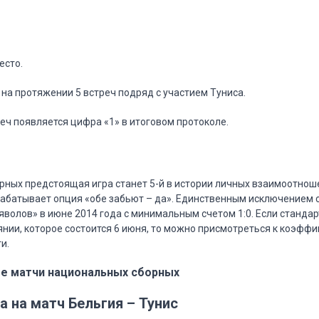
есто.
т на протяжении 5 встреч подряд с участием Туниса.
реч появляется цифра «1» в итоговом протоколе.
и
ных предстоящая игра станет 5-й в истории личных взаимоотношен
батывает опция «обе забьют – да». Единственным исключением с
яволов» в июне 2014 года с минимальным счетом 1:0. Если станда
янии, которое состоится 6 июня, то можно присмотреться к коэфф
ти.
е матчи национальных сборных
а на матч Бельгия – Тунис