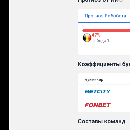
Прогноз Робобета
47%
Победа 1
Коэффициенты бу
Букмекер
Составы команд