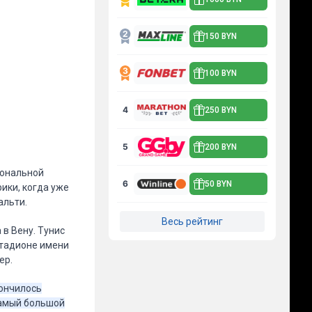
150 BYN
100 BYN
4
250 BYN
5
200 BYN
иональной
6
50 BYN
ики, когда уже
альти.
Весь рейтинг
 в Вену. Тунис
 стадионе имени
ер.
кончилось
самый большой