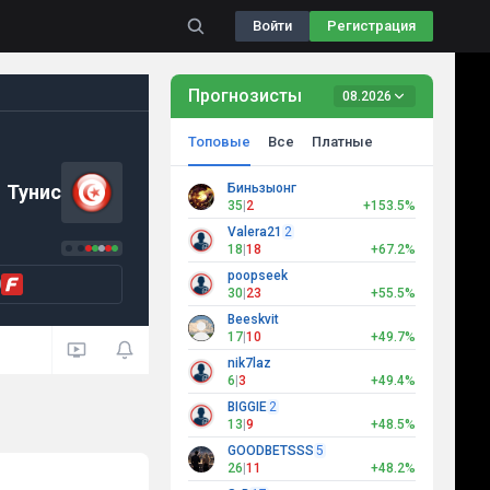
Войти
Регистрация
Прогнозисты
08.2026
Топовые
Все
Платные
Тунис
Биньзыонг
35
|
2
+153.5%
Valera21
2
18
|
18
+67.2%
poopseek
0
30
|
23
+55.5%
Beeskvit
17
|
10
+49.7%
nik7laz
6
|
3
+49.4%
BIGGIE
2
13
|
9
+48.5%
GOODBETSSS
5
26
|
11
+48.2%