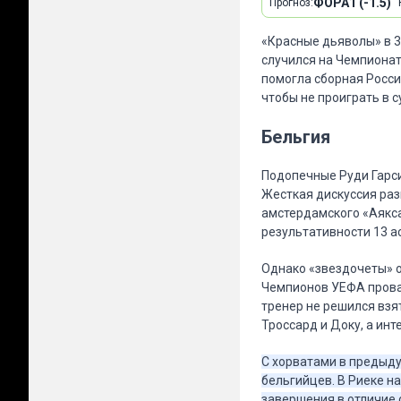
ФОРА1 (-1.5)
Прогноз:
«Красные дьяволы» в 3
случился на Чемпионате
помогла сборная России
чтобы не проиграть в 
Бельгия
Подопечные Руди Гарси
Жесткая дискуссия разв
амстердамского «Аякса»
результативности 13 а
Однако «звездочеты» о
Чемпионов УЕФА провал
тренер не решился взя
Троссард и Доку, а ин
С хорватами в предыду
бельгийцев. В Риеке н
завершения в отличие о