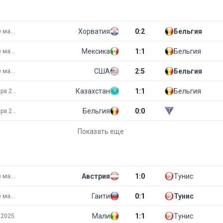
Хорватия
0
:
2
Бельгия
Товарищеские матчи
Мексика
1
:
1
Бельгия
Товарищеские матчи
США
2
:
5
Бельгия
Товарищеские матчи
Казахстан
1
:
1
Бельгия
Чемпионат мира 2026
Бельгия
0
:
0
Чемпионат мира 2026
Показать еще
Австрия
1
:
0
Тунис
Товарищеские матчи
Гаити
0
:
1
Тунис
Товарищеские матчи
Мали
1
:
1
Тунис
 2025