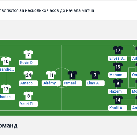
вляются за несколько часов до начала матча
17
7
Ellyes Skhiri
10
Kevin De Bruyne
15
Leandro Trossard
24
11
11
7
Mohamed Belhadj Mahmoud
Amadou Onana
Jérémy Doku
Ismael Gharbi
Elias Achouri
9
17
Hazem Mastouri
8
Charles De Ketelaere
14
Youri Tielemans
Khalil Ayari
команд