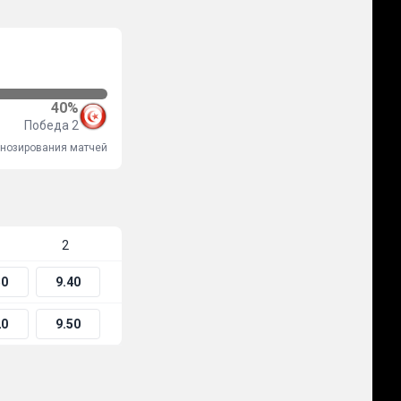
40%
Победа 2
огнозирования матчей
2
50
9.40
20
9.50