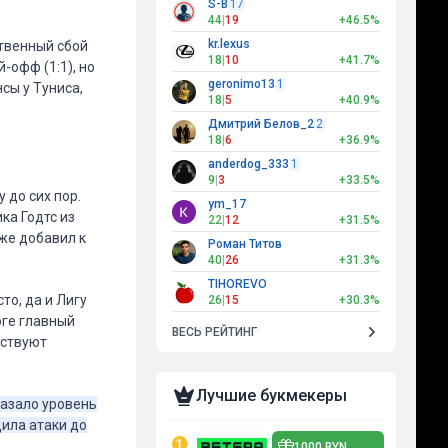
S-B
17
44
|
19
+46.5%
kr.lexus
ственный сбой
18
|
10
+41.7%
-офф (1:1), но
geronimo13
1
сы у Туниса,
18
|
5
+40.9%
Дмитрий Белов_2
2
18
|
6
+36.9%
anderdog_333
1
9
|
3
+33.5%
 до сих пор.
ym_17
ка Годтс из
22
|
12
+31.5%
кже добавил к
Роман Титов
40
|
26
+31.3%
TIHOREVO
то, да и Лигу
26
|
15
+30.3%
оге главный
ВЕСЬ РЕЙТИНГ
йствуют
Лучшие букмекеры
казало уровень
дила атаки до
1000 BYN