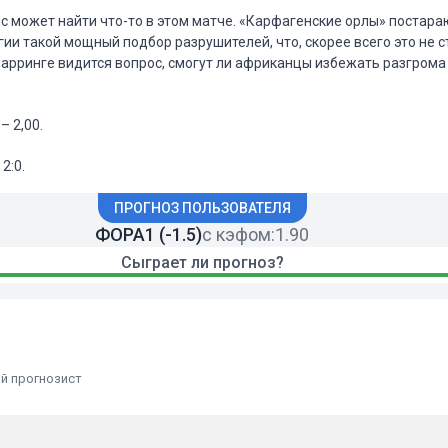
нис может найти что-то в этом матче. «Карфагенские орлы» постара
гии такой мощный подбор разрушителей, что, скорее всего это не 
парринге видится вопрос, смогут ли африканцы избежать разгрома 
– 2,00.
2:0.
ПРОГНОЗ ПОЛЬЗОВАТЕЛЯ
ФОРА1 (-1.5)
с кэфом:
1.90
Сыграет ли прогноз?
й прогнозист