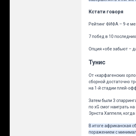
Кстати говоря
Рейтинг ФИФА – 9-е ме
7 побед в 10 последни
Опция «обе забьют – д
Тунис
От «карфагенских орло
сборной достаточно тр
на 1-й стадии плей-офф
Затем были 3 спарринг
по xG смог наиграть на
Эрнста Хаппеля, когда
В итоге африканская с
поражением с минимал