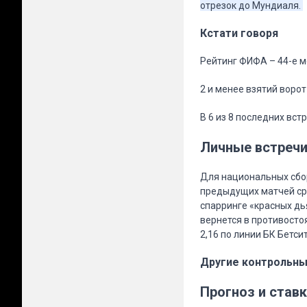
отрезок до Мундиаля.
Кстати говоря
Рейтинг ФИФА – 44-е м
2 и менее взятий воро
В 6 из 8 последних вст
Личные встреч
Для национальных сбор
предыдущих матчей сра
спарринге «красных дь
вернется в противосто
2,16 по линии БК Бетси
Другие контрольны
Прогноз и ставк