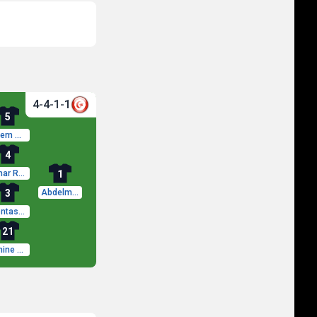
4-4-1-1
5
Adem Arous
4
Omar Rekik
1
3
Abdelmouhib Chamakh
Montassar Talbi
21
Amine Ben Hmida