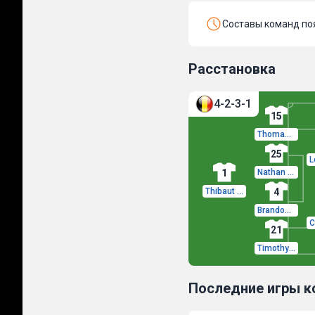
Составы команд поя
Расстановка
4-2-3-1
15
Thomas Meunier
25
1
Nathan Ngoy
Thibaut Courtois
4
Brandon Mechele
21
Timothy Castagne
Последние игры 