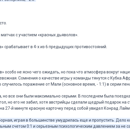
сто.
х матчах с участием «красных дьяволов».
а» срабатывает в 4-х из 6 предыдущих противостояний.
в» особо не ясно чего ожидать, но пока что атмосфера вокруг нац
евожная. Сомнения о качестве игры у команды тянутся с Кубка Афр
 случилось поражение от Мали (основное время, - 1:1) в серии пен
а, но все они были максимально серыми. В последнем была поездка
 гол, но его не забил, хотя австрийцы сделали щедрый подарок на
 на 27-й минуте красную карточку перед собой увидел Конрад Лайм
борная, играя в большинстве умудрилась еще и пропустить. Дело 
ьным счетом 0:1 и серьезным психологическим давлением за не 