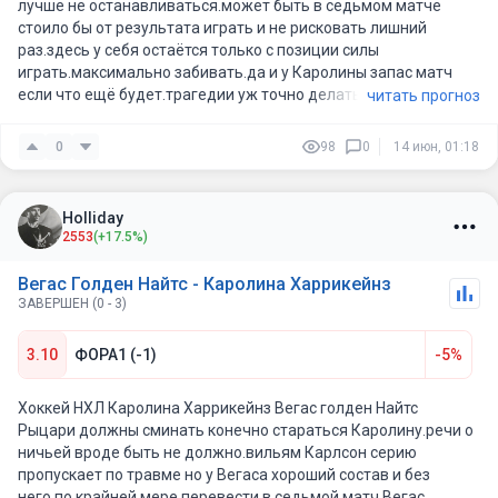
лучше не останавливаться.может быть в седьмом матче
стоило бы от результата играть и не рисковать лишний
раз.здесь у себя остаётся только с позиции силы
играть.максимально забивать.да и у Каролины запас матч
если что ещё будет.трагедии уж точно делать не нужно будет
читать прогноз
0
98
0
14 июн, 01:18
Holliday
2553
(+17.5%)
Вегас Голден Найтс - Каролина Харрикейнз
ЗАВЕРШЕН (0 - 3)
3.10
ФОРА1 (-1)
-5%
Хоккей НХЛ Каролина Харрикейнз Вегас голден Найтс
Рыцари должны сминать конечно стараться Каролину.речи о
ничьей вроде быть не должно.вильям Карлсон серию
пропускает по травме но у Вегаса хороший состав и без
него.по крайней мере перевести в седьмой матч Вегас