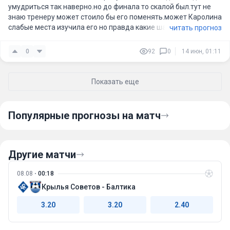
умудриться так наверно.но до финала то скалой был.тут не
знаю тренеру может стоило бы его поменять.может Каролина
слабые места изучила его но правда какие шайбы Каролина
читать прогноз
забивает.как то все складывается в их пользу пока
0
92
0
14 июн, 01:11
Показать еще
Популярные прогнозы на матч
Другие матчи
08.08
00:18
Крылья Советов - Балтика
3.20
3.20
2.40