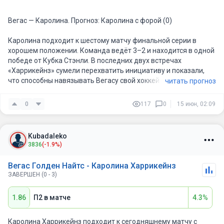
Вегас — Каролина. Прогноз: Каролина с форой (0)
Каролина подходит к шестому матчу финальной серии в
хорошем положении. Команда ведёт 3–2 и находится в одной
победе от Кубка Стэнли. В последних двух встречах
«Харрикейнз» сумели перехватить инициативу и показали,
что способны навязывать Вегасу свой хоккей даже в самых
читать прогноз
напряжённых отрезках.
0
117
0
15 июн, 02:09
Важный фактор в пользу гостей — текущий игровой тонус. В
пятом матче Каролина одержала победу 4:2, забросив
четыре шайбы подряд после неудачного начала. Команда
Kubadaleko
снова показала характер, хорошую реализацию большинства
3836
(-1.9%)
и более цельную игру по всей площадке. В серии уже
заметно, что у Каролины лучше работает структура: команда
Вегас Голден Найтс - Каролина Харрикейнз
надёжнее действует в обороне, качественнее использует
ЗАВЕРШЕН (0 - 3)
спецбригады и стабильнее выглядит по ходу всех 60 минут.
1.86
П2 в матче
4.3%
У Вегаса перед этой встречей есть и кадровая проблема: из-
за травмы не сыграет Уильям Карлссон. Это серьёзная
потеря для хозяев, потому что он важен не только в атаке, но
Каролина Харрикейнз подходит к сегодняшнему матчу с