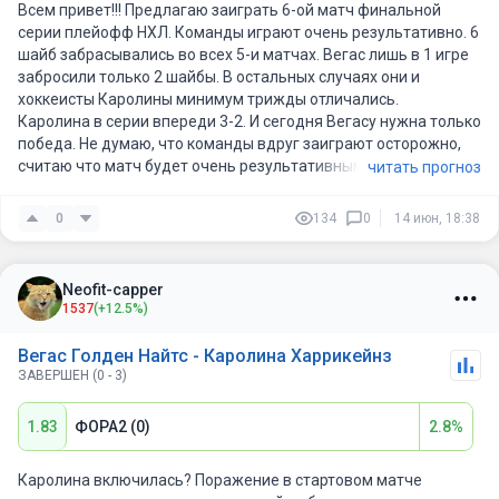
Всем привет!!! Предлагаю заиграть 6-ой матч финальной
серии плейофф НХЛ. Команды играют очень результативно. 6
шайб забрасывались во всех 5-и матчах. Вегас лишь в 1 игре
забросили только 2 шайбы. В остальных случаях они и
хоккеисты Каролины минимум трижды отличались.
Каролина в серии впереди 3-2. И сегодня Вегасу нужна только
победа. Не думаю, что команды вдруг заиграют осторожно,
считаю что матч будет очень результативным. И хочу зайти
читать прогноз
на 3 шайбы Вегаса. Им сегодня отступать некуда, нужна
только победа.
0
134
0
14 июн, 18:38
Neofit-capper
1537
(+12.5%)
Вегас Голден Найтс - Каролина Харрикейнз
ЗАВЕРШЕН (0 - 3)
1.83
ФОРА2 (0)
2.8%
Каролина включилась? Поражение в стартовом матче