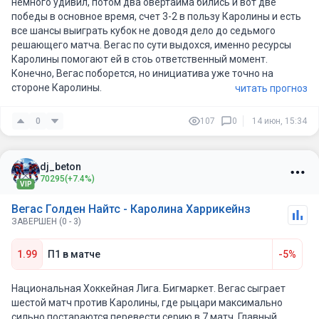
немного удивил, потом два овертайма бились и вот две
победы в основное время, счет 3-2 в пользу Каролины и есть
все шансы выиграть кубок не доводя дело до седьмого
решающего матча. Вегас по сути выдохся, именно ресурсы
Каролины помогают ей в стоь ответственный момент.
Конечно, Вегас поборется, но инициатива уже точно на
стороне Каролины.
читать прогноз
0
107
0
14 июн, 15:34
dj_beton
70295
(+7.4%)
VIP
Вегас Голден Найтс - Каролина Харрикейнз
ЗАВЕРШЕН (0 - 3)
1.99
П1 в матче
-5%
Национальная Хоккейная Лига. Бигмаркет. Вегас сыграет
шестой матч против Каролины, где рыцари максимально
сильно постараются перевести серию в 7 матч. Главный