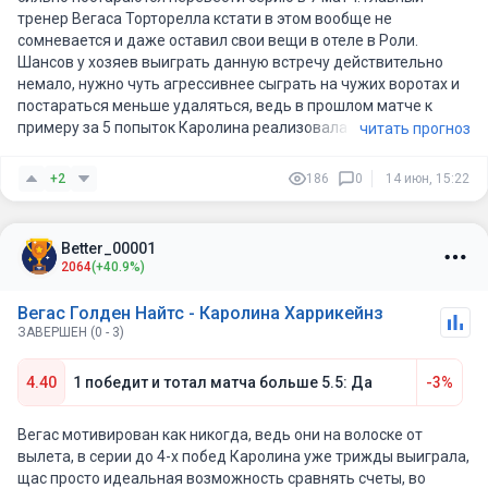
тренер Вегаса Торторелла кстати в этом вообще не
сомневается и даже оставил свои вещи в отеле в Роли.
Шансов у хозяев выиграть данную встречу действительно
немало, нужно чуть агрессивнее сыграть на чужих воротах и
постараться меньше удаляться, ведь в прошлом матче к
примеру за 5 попыток Каролина реализовала 2. Так же стоит
читать прогноз
добавить бросковую активность и прибавить процент
выигранных вбрасываний. Если с этим получиться, то у
+2
186
0
14 июн, 15:22
"Голден Найтс" хорошие шансы.
Подписывайтесь на мой платный раздел, в котором я
разбираю все матчи ЧМ по футболу. Сейчас словили
Better_00001
небольшую просадку - самое время зайти по приятной цене!
2064
(+40.9%)
Вегас Голден Найтс - Каролина Харрикейнз
ЗАВЕРШЕН (0 - 3)
4.40
1 победит и тотал матча больше 5.5: Да
-3%
Вегас мотивирован как никогда, ведь они на волоске от
вылета, в серии до 4-х побед Каролина уже трижды выиграла,
щас просто идеальная возможность сравнять счеты, во