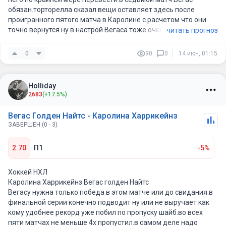
обязан.торторелла сказал вещи оставляет здесь после
проигранного пятого матча в Каролине с расчетом что они
точно вернутся.ну в настрой Вегаса тоже очень верится
читать прогноз
0
90
0
14 июн, 01:15
Holliday
2683
(+17.5%)
Вегас Голден Найтс - Каролина Харрикейнз
ЗАВЕРШЕН (0 - 3)
2.70
П1
-5%
Хоккей НХЛ
Каролина Харрикейнз Вегас голден Найтс
Вегасу нужна только победа в этом матче или до свидания.в
финальной серии конечно подводит ну или не выручает как
кому удобнее рекорд уже побил по пропуску шайб.во всех
пяти матчах не меньше 4х пропустил.в самом деле надо