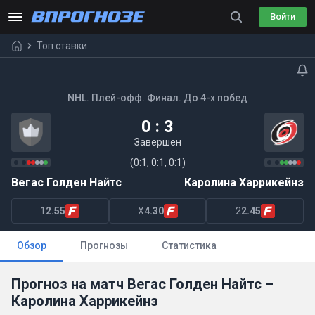
Войти
Топ ставки
NHL. Плей-офф. Финал. До 4-х побед
0 : 3
Завершен
(0:1, 0:1, 0:1)
Вегас Голден Найтс
Каролина Харрикейнз
1
2.55
X
4.30
2
2.45
Обзор
Прогнозы
Статистика
Прогноз на матч Вегас Голден Найтс –
Каролина Харрикейнз