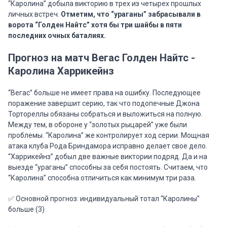
“Каролина” добыла викторию в трех из четырех прошлых
личных встреч.
Отметим, что “ураганы” забрасывали в
ворота “Голден Найтс” хотя бы три шайбы в пяти
последних очных баталиях.
Прогноз на матч Вегас Голден Найтс -
Каролина Харрикейнз
“Вегас” больше не имеет права на ошибку. Последующее
поражение завершит серию, так что подопечные Джона
Тортореллы обязаны собраться и выложиться на полную.
Между тем, в обороне у “золотых рыцарей” уже были
проблемы. “Каролина” же контролирует ход серии. Мощная
атака клуба Рода Бриндамора исправно делает свое дело.
“Харрикейнз” добыл две важные виктории подряд. Да и на
выезде “ураганы” способны за себя постоять. Считаем, что
“Каролина” способна отличиться как минимум три раза.
✅ Основной прогноз: индивидуальный тотал “Каролины”
больше (3)