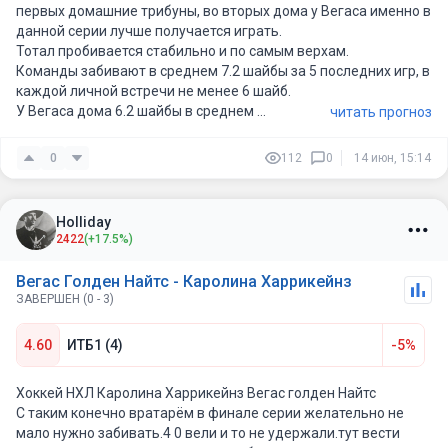
первых домашние трибуны, во вторых дома у Вегаса именно в
данной серии лучше получается играть.
Тотал пробивается стабильно и по самым верхам.
Команды забивают в среднем 7.2 шайбы за 5 последних игр, в
каждой личной встречи не менее 6 шайб.
У Вегаса дома 6.2 шайбы в среднем
читать прогноз
У Каролины в гостях 5.6 шайбы в среднем
0
112
0
14 июн, 15:14
Holliday
2422
(+17.5%)
Вегас Голден Найтс - Каролина Харрикейнз
ЗАВЕРШЕН (0 - 3)
4.60
ИТБ1 (4)
-5%
Хоккей НХЛ Каролина Харрикейнз Вегас голден Найтс
С таким конечно вратарём в финале серии желательно не
мало нужно забивать.4 0 вели и то не удержали.тут вести