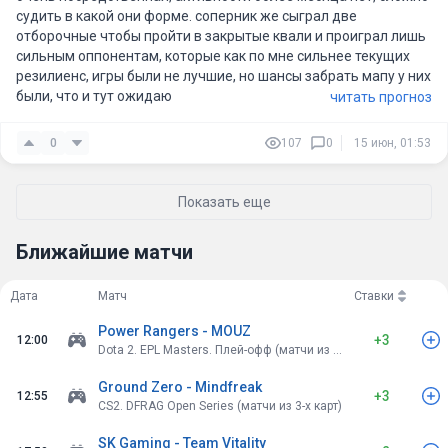
судить в какой они форме. соперник же сыграл две
отборочные чтобы пройти в закрытые квали и проиграл лишь
сильным оппонентам, которые как по мне сильнее текущих
резилиенс, игры были не лучшие, но шансы забрать мапу у них
были, что и тут ожидаю
читать прогноз
0
107
0
15 июн, 01:53
Показать еще
Ближайшие матчи
Дата
Матч
Ставки
Power Rangers - MOUZ
+3
12:00
Dota 2. EPL Masters. Плей-офф (матчи из 3-х карт)
Ground Zero - Mindfreak
+3
12:55
CS2. DFRAG Open Series (матчи из 3-х карт)
SK Gaming - Team Vitality