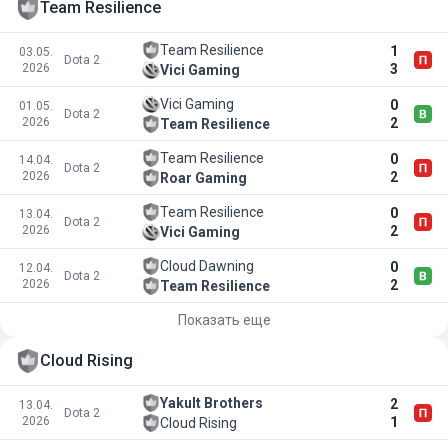
Team Resilience
Team Resilience
1
03.05.
Dota 2
2026
3
Vici Gaming
Vici Gaming
0
01.05.
Dota 2
2026
2
Team Resilience
Team Resilience
0
14.04.
Dota 2
2026
2
Roar Gaming
Team Resilience
0
13.04.
Dota 2
2026
2
Vici Gaming
Cloud Dawning
0
12.04.
Dota 2
2026
2
Team Resilience
Показать еще
Cloud Rising
Yakult Brothers
2
13.04.
Dota 2
2026
1
Cloud Rising