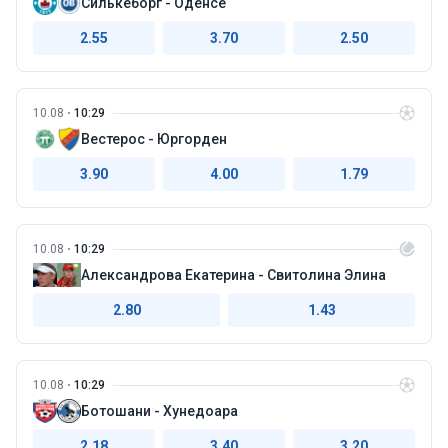
Силькеборг - Оденсе
2.55
3.70
2.50
10.08
10:29
Вестерос - Юргорден
3.90
4.00
1.79
10.08
10:29
Александрова Екатерина - Свитолина Элина
2.80
1.43
10.08
10:29
Ботошани - Хунедоара
2.18
3.40
3.20