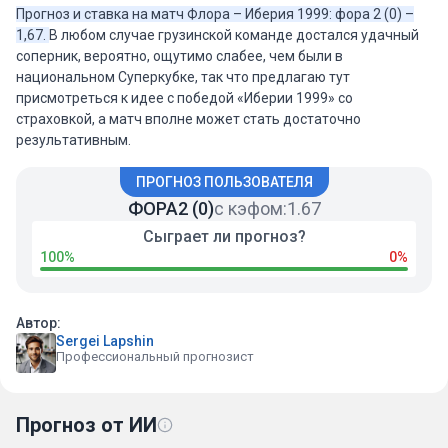
Прогноз и ставка на матч Флора – Иберия 1999: фора 2 (0) –
1,67.
В любом случае грузинской команде достался удачный
соперник, вероятно, ощутимо слабее, чем были в
национальном Суперкубке, так что предлагаю тут
присмотреться к идее с победой «Иберии 1999» со
страховкой, а матч вполне может стать достаточно
результативным.
ПРОГНОЗ ПОЛЬЗОВАТЕЛЯ
ФОРА2 (0)
с кэфом:
1.67
Сыграет ли прогноз?
100%
0%
Автор:
Sergei Lapshin
Профессиональный прогнозист
Прогноз от ИИ