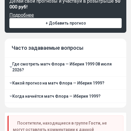
Делай свои прогнозы и участвуй в розыгрыше
50
000 руб!
Подробнее
+ Добавить прогноз
Часто задаваемые вопросы
Где смотреть матч Флора — Иберия 1999 08 июля
2026?
Какой прогноз на матч Флора — Иберия 1999?
Когда начнётся матч Флора — Иберия 1999?
Посетители, находящиеся в группе
Гости
, не
могут оставлять комментарии к данной