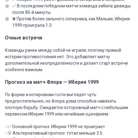
✅ В последнем победном матче команда забила дважды
после 85-й минуты.
❌ Против более сильного соперника, как Мальме, Иберия
1999 проиграла 1:3.
Очные встречи
Команды ранее между собой не играли, поэтому прямой
истории противостояния нет. Это добавляет матчу
дополнительной неопределённости и делает старт встречи
особенно важным.
Прогноз на матч Флора — Иберия 1999
По форме и котировкам гости выглядят чуть
предпочтительнее, но Флора дома способна навязать
плотную борьбу. Ожидается осторожный матч с небольшим
перевесом Иберии 1999 или ничейным сценарием.
- ✅ Основной прогноз: Иберия 1999 не проиграет
- 💡 Альтернативный прогноз: тотал меньше 3.5