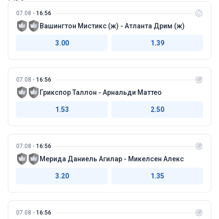
07.08
16:56
Вашингтон Мистикс (ж) - Атланта Дрим (ж)
3.00
1.39
07.08
16:56
Грикспор Таллон - Арнальди Маттео
1.53
2.50
07.08
16:56
Мерида Даниель Агилар - Микелсен Алекс
3.20
1.35
07.08
16:56