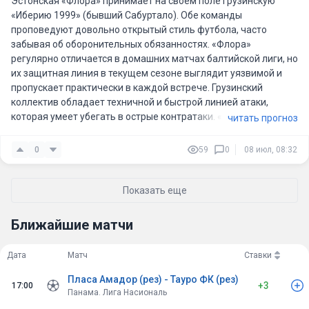
Эстонская «Флора» принимает на своем поле грузинскую
«Иберию 1999» (бывший Сабуртало). Обе команды
проповедуют довольно открытый стиль футбола, часто
забывая об оборонительных обязанностях. «Флора»
регулярно отличается в домашних матчах балтийской лиги, но
их защитная линия в текущем сезоне выглядит уязвимой и
пропускает практически в каждой встрече. Грузинский
коллектив обладает техничной и быстрой линией атаки,
которая умеет убегать в острые контратаки. «Иберия 1999»
читать прогноз
нацелена на выездной гол, что заставит их рисковать.
Логично предположить, что в этом матче мы увидим голы в
0
59
0
08 июл, 08:32
обе стороны. Оборона не является сильной стороной ни
одного из этих соперников.
Показать еще
Ближайшие матчи
Дата
Матч
Ставки
Пласа Амадор (рез) - Тауро ФК (рез)
+3
17:00
Панама. Лига Насиональ