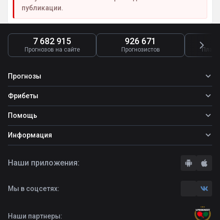
публикации.
7 682 915
926 671
4
Прогнозов на сайте
Прогнозистов
Платн
Прогнозы
Все прогнозы
Фрибеты
Топ ставок
Фрибеты
Помощь
Прогнозы на футбол
Прогнозы на теннис
Школа ставок
Информация
Прогнозы на хоккей
Вопросы и ответы
О сайте
Стратегии
Наши приложения:
Правила
Бонусы букмекеров
Комментарии
Отзывы о БК
Мы в соцсетях:
Контакты
Полная версия
Наши партнеры: